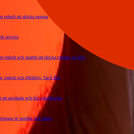
kelt att skicka pengar
ervice
elt och snabbt att skicka pengar via Ria
kelt och effektivt. Tack Ria
 använda och bra växelkurser
gar är snabba och säkra