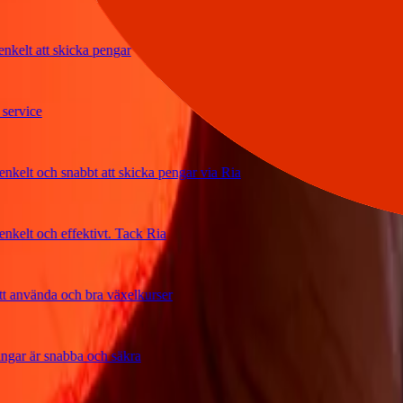
lt att skicka pengar
vice
t och snabbt att skicka pengar via Ria
lt och effektivt. Tack Ria
nvända och bra växelkurser
 är snabba och säkra