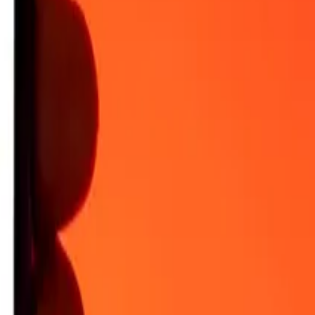
 igång.