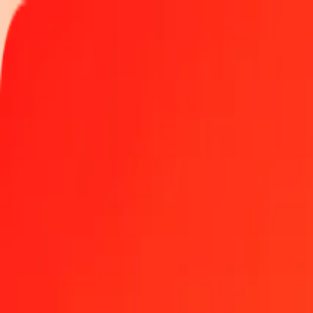
Spåra en överföring
Platser
Bli agent
Hjälp
Hämta appen
Logga in
Registrera
1,00 albansk lek till tunisisk dinar idag
Växla ALL till TND till den aktuella växelkursen
Belopp
ALL
Omvandlat till
TND