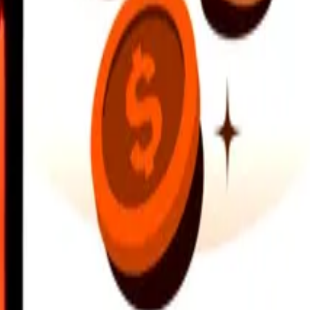
hitta närliggande platser och mycket mer. Ladda ned appen för att komma