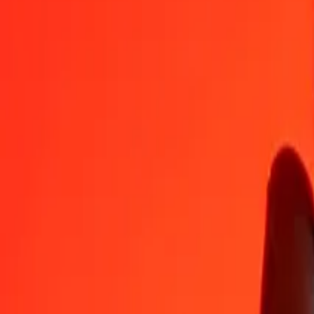
ALL
TND
1
ALL
0,03631
TND
5
ALL
0,18156
TND
25
ALL
0,90781
TND
50
ALL
1,81561
TND
100
ALL
3,63122
TND
500
ALL
18,15612
TND
1 000
ALL
36,31223
TND
10 000
ALL
363,12233
TND
Växla tunisisk dinar till albansk lek
TND
ALL
1
TND
27,53893
ALL
5
TND
137,69465
ALL
25
TND
688,47323
ALL
50
TND
1 376,94645
ALL
100
TND
2 753,89291
ALL
500
TND
13 769,46453
ALL
1 000
TND
27 538,92905
ALL
10 000
TND
275 389,29051
ALL