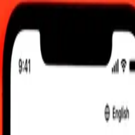
00 UTC
e faktiska sändningskurserna.