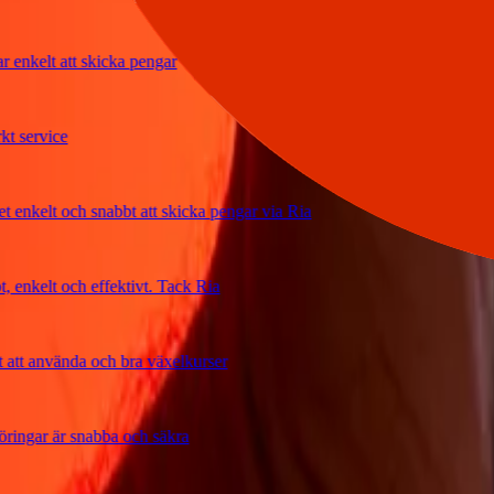
kelt att skicka pengar
rvice
elt och snabbt att skicka pengar via Ria
kelt och effektivt. Tack Ria
 använda och bra växelkurser
ar är snabba och säkra