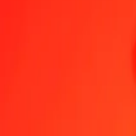
1,00 ALL = 0,03631223 TND
albansk lek till tunisisk dinar — Senast uppdaterad 8 aug. 2026 00:
Skicka pengar
Vi använder mittkursen endast som referens.
Logga in för att se d
Växelkurser ALL till TND idag
Växla albansk lek till tunisisk dinar
Växla tunisisk dinar till albansk lek
ALL
TND
1
ALL
0,03631
TND
5
ALL
0,18156
TND
25
ALL
0,90781
TND
50
ALL
1,81561
TND
100
ALL
3,63122
TND
500
ALL
18,15612
TND
1 000
ALL
36,31223
TND
10 000
ALL
363,12233
TND
Växla albansk lek till tunisisk dinar