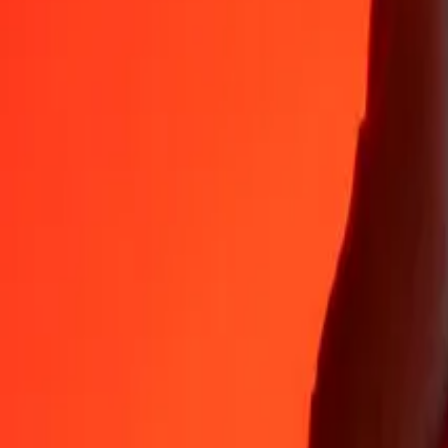
Varför välja Ria Money Transfer för att skicka pengar internationellt
35+ år av pålitlig erfarenhet
Snabb och bekväm leverans
Skicka pengar på några få tryck till 190+ länder med Ria.
Säkra överföringar världen över
Vila lugnt med vetskapen om att vi har genomfört över en miljard säkr
Hjälp från riktiga människor
Nå vårt supportteam dygnet runt för hjälp när du behöver det.
4,8 ★ på App Store