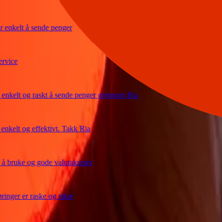
kelt å sende penger
ce
elt og raskt å sende penger gjennom Ria
lt og effektivt. Takk Ria
ruke og gode valutakurser
r er raske og sikre