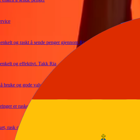
ce
elt og raskt å sende penger gjennom Ria
lt og effektivt. Takk Ria
ruke og gode valutakurser
er er raske og sikre
ask og pålitelig