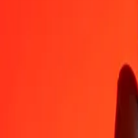
INR
LRD
1
INR
1,89738
LRD
5
INR
9,48691
LRD
25
INR
47,43457
LRD
50
INR
94,86914
LRD
100
INR
189,73829
LRD
500
INR
948,69143
LRD
1 000
INR
1 897,38287
LRD
10 000
INR
18 973,82868
LRD
Regn om liberiske dollar til indiske rupier
LRD
INR
1
LRD
0,52704
INR
5
LRD
2,63521
INR
25
LRD
13,17604
INR
50
LRD
26,35209
INR
100
LRD
52,70418
INR
500
LRD
263,52088
INR
1 000
LRD
527,04176
INR
10 000
LRD
5 270,41757
INR