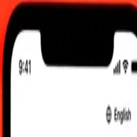
00 UTC
tiske sendekursene.
ske rupier