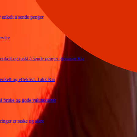
kelt å sende penger
ce
elt og raskt å sende penger gjennom Ria
elt og effektivt. Takk Ria
ruke og gode valutakurser
er er raske og sikre