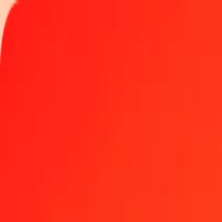
Spor en overføring
Lokasjoner
Bli agent
Hjelp
Last ned appen
Logg inn
Registrer deg
1 tusen indiske rupier til liberiske dollar i dag
Regn om INR til LRD til den gjeldende valutakursen
Beløp
INR
Omregnet til
LRD