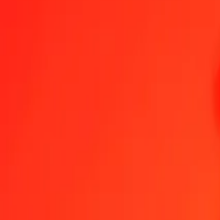
1,00 INR = 1,89738287 LRD
indiske rupier til liberiske dollar — Sist oppdatert 8. aug. 2026, 00:
Send penger
Vi bruker midtkursen kun som referanse.
Logg inn for å se de fak
Valutakurser INR til LRD i dag
Regn om indiske rupier til liberiske dollar
Regn om liberiske dollar til indi
INR
LRD
1
INR
1,89738
LRD
5
INR
9,48691
LRD
25
INR
47,43457
LRD
50
INR
94,86914
LRD
100
INR
189,73829
LRD
500
INR
948,69143
LRD
1 000
INR
1 897,38287
LRD
10 000
INR
18 973,82868
LRD
Regn om indiske rupier til liberiske dollar