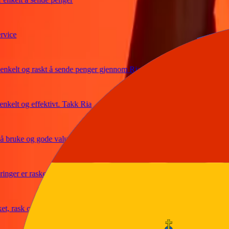
ce
elt og raskt å sende penger gjennom Ria
elt og effektivt. Takk Ria
ruke og gode valutakurser
er er raske og sikre
ask og pålitelig