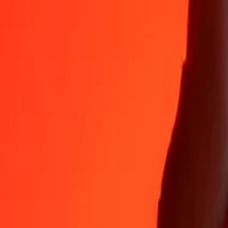
Hvorfor velge Ria Money Transfer for å sende penger internasjonalt
35+ år med pålitelig erfaring
Rask og praktisk levering
Send penger på få trykk til over 190 land med Ria.
Sikre overføringer verden over
Vær trygg på at vi har gjennomført over en milliard sikre overføringer
Hjelp fra ekte mennesker
Kontakt supportteamet vårt 24/7 når du trenger hjelp.
4,8 ★ på App Store