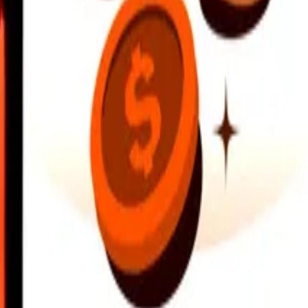
nn steder i nærheten, og mer. Last ned appen for å komme i gang.