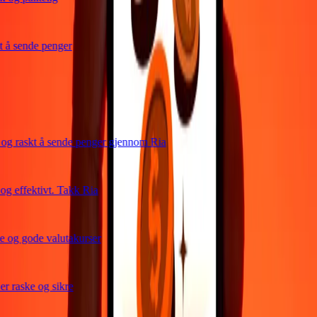
å sende penger
g raskt å sende penger gjennom Ria
g effektivt. Takk Ria
og gode valutakurser
 raske og sikre