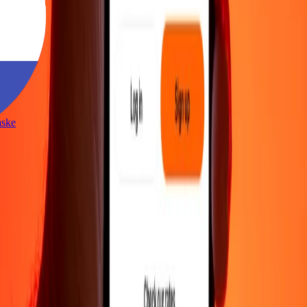
nraske