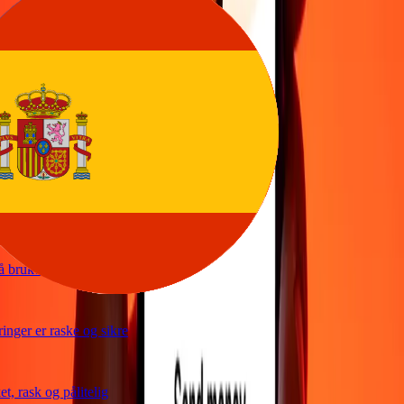
nkelt å sende penger
ice
kelt og raskt å sende penger gjennom Ria
kelt og effektivt. Takk Ria
bruke og gode valutakurser
ger er raske og sikre
 rask og pålitelig