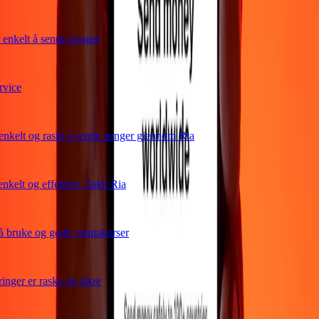
nkelt å sende penger
ice
kelt og raskt å sende penger gjennom Ria
kelt og effektivt. Takk Ria
bruke og gode valutakurser
ger er raske og sikre