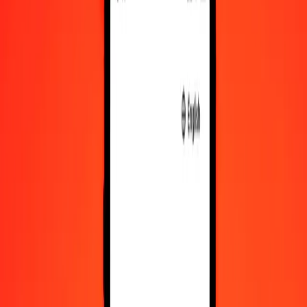
10 000
BOB
1 666,46769
BZD
Regn om bolivianske boliviano til beliziske dollar
BOB
BZD
1
BOB
0,16665
BZD
5
BOB
0,83323
BZD
25
BOB
4,16617
BZD
50
BOB
8,33234
BZD
100
BOB
16,66468
BZD
500
BOB
83,32338
BZD
1 000
BOB
166,64677
BZD
10 000
BOB
1 666,46769
BZD
Regn om beliziske dollar til bolivianske boliviano
BZD
BOB
1
BZD
6,00072
BOB
5
BZD
30,00358
BOB
25
BZD
150,01791
BOB
50
BZD
300,03582
BOB
100
BZD
600,07164
BOB
500
BZD
3 000,35819
BOB