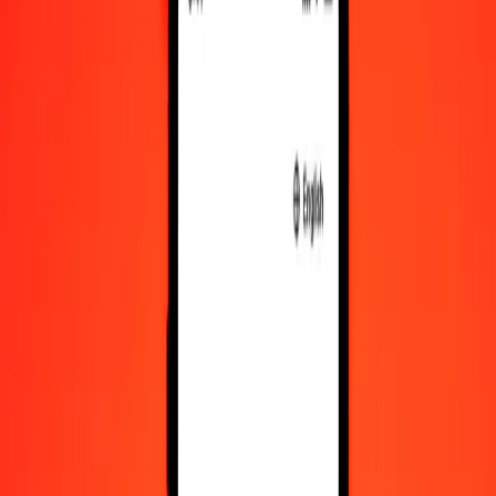
1 000
BAM
353 686,17315
SDG
10 000
BAM
3 536 861,73148
SDG
Regn om bosnisk-hercegovinske konvertible mark til
sudanske pund
BAM
SDG
1
BAM
353,68617
SDG
5
BAM
1 768,43087
SDG
25
BAM
8 842,15433
SDG
50
BAM
17 684,30866
SDG
100
BAM
35 368,61731
SDG
500
BAM
176 843,08657
SDG
1 000
BAM
353 686,17315
SDG
10 000
BAM
3 536 861,73148
SDG
Regn om sudanske pund til bosnisk-hercegovinske
konvertible mark
SDG
BAM
1
SDG
0,00283
BAM
5
SDG
0,01414
BAM