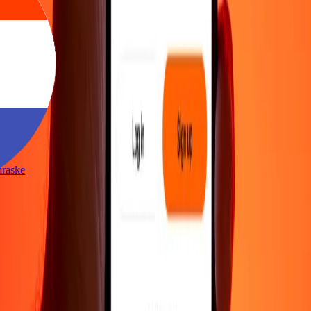
lynraske