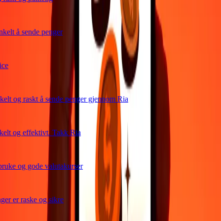
elt å sende penger
e
lt og raskt å sende penger gjennom Ria
lt og effektivt. Takk Ria
uke og gode valutakurser
r er raske og sikre