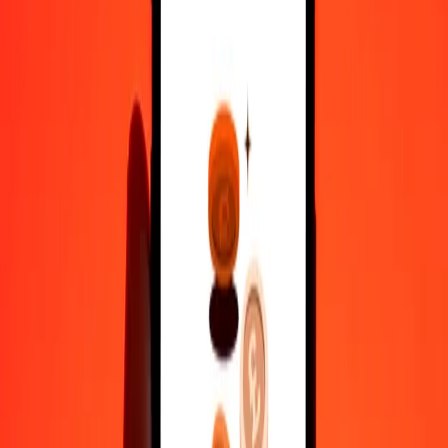
25
SDG
0,07068
BAM
50
SDG
0,14137
BAM
100
SDG
0,28274
BAM
500
SDG
1,41368
BAM
1 000
SDG
2,82737
BAM
10 000
SDG
28,27365
BAM
Hvorfor velge Ria Money Transfer for å sende penger internasjonalt
35+ år med pålitelig erfaring
Rask og praktisk levering
Send penger på få trykk til over 190 land med Ria.
Sikre overføringer verden over
Vær trygg på at vi har gjennomført over en milliard sikre
overføringer.