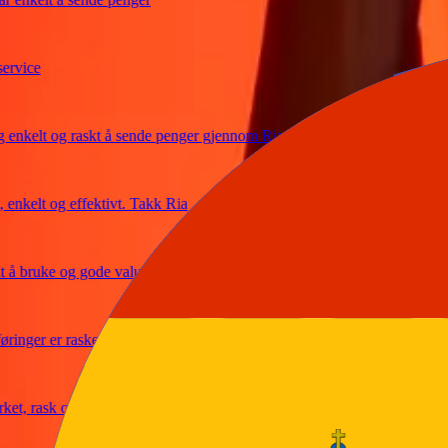
ce
elt og raskt å sende penger gjennom Ria
elt og effektivt. Takk Ria
ruke og gode valutakurser
er er raske og sikre
rask og pålitelig