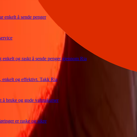
kelt å sende penger
ce
elt og raskt å sende penger gjennom Ria
elt og effektivt. Takk Ria
ruke og gode valutakurser
er er raske og sikre