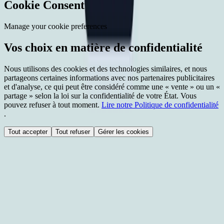
Cookie Consent
Manage your cookie preferences
Vos choix en matière de confidentialité
Nous utilisons des cookies et des technologies similaires, et nous
partageons certaines informations avec nos partenaires publicitaires
et d'analyse, ce qui peut être considéré comme une « vente » ou un «
partage » selon la loi sur la confidentialité de votre État. Vous
pouvez refuser à tout moment.
Lire notre Politique de confidentialité
.
Tout accepter
Tout refuser
Gérer les cookies