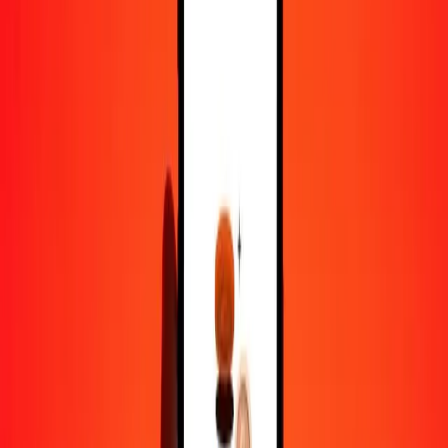
10 000
PEN
1,70856
XPT
Pourquoi choisir Ria Money Transfer pour envoyer de l'argent à
l'international
Plus de 35 ans d'expérience de confiance
Livraison rapide et pratique
Envoyez de l'argent en quelques clics vers plus de 190 pays avec
Ria.
Transferts sécurisés dans le monde entier
Soyez tranquille, nous avons effectué plus d'un milliard de transferts
sécurisés.
Aide de vraies personnes
Contactez notre équipe d'assistance 24h/24, 7j/7 quand vous en avez