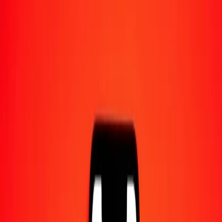
1,00 XPT = 5 852,88305144 PEN
XPT en sol péruvien — Dernière mise à jour 7 août 2026 à 00:00
UTC
Envoyer de l'argent
Nous utilisons le taux du marché interbancaire à titre indicatif
uniquement.
Connectez-vous pour voir les taux d'envoi réels.
Taux de change XPT en PEN aujourd'hui
Convertir XPT en sol péruvien
Convertir sol péruvien en XPT
XPT
PEN
1
XPT
5 852,88305
PEN
5
XPT
29 264,41526
PEN
25
XPT
146 322,07629
PEN
50
XPT
292 644,15257
PEN
100
XPT
585 288,30514
PEN
500
XPT
2 926 441,52572
PEN
1 000
XPT
5 852 883,05144
PEN
10 000
XPT
58 528 830,51443
PEN