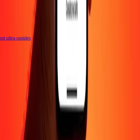
sont ultra-rapides
Entreprise
À propos
Blog
Carrières
Envoyer de l'argent en
ligne
Entreprise
Devenir agent
Devenir affilié
Support
Politique de confidentialité
Avis sur les cookies
Conditions
générales
Promotion
Prévention de la fraude
Centre d'aide
Déclaration
d'accessibilité
Droits des consommateurs
Suivez-nous