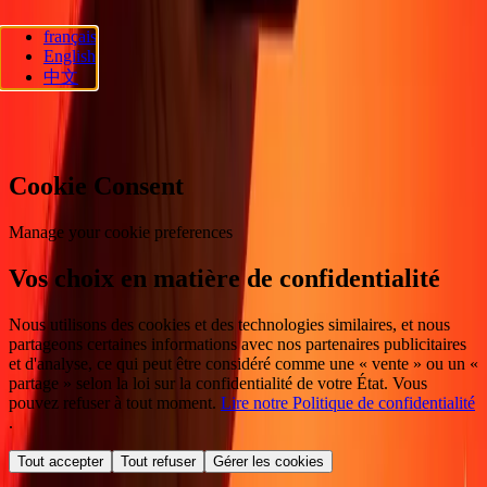
français
Ria Lithuania UAB. © 2026 Dandelion Payments, Inc. Tous droits
English
réservés.
中文
Préférences en matière de cookies
Cookie Consent
Manage your cookie preferences
Vos choix en matière de confidentialité
Nous utilisons des cookies et des technologies similaires, et nous
partageons certaines informations avec nos partenaires publicitaires
et d'analyse, ce qui peut être considéré comme une « vente » ou un «
partage » selon la loi sur la confidentialité de votre État. Vous
pouvez refuser à tout moment.
Lire notre Politique de confidentialité
.
Tout accepter
Tout refuser
Gérer les cookies