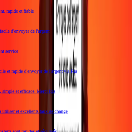
, rapide et fiable
acile d'envoyer de l'argent
t service
le et rapide d'envoyer de l'argent via Ria
simple et efficace. Merci Ria
utiliser et excellents taux de change
ferts sont rapides et sécurisés