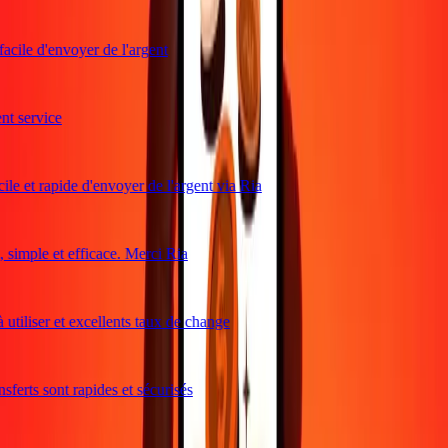
acile d'envoyer de l'argent
t service
le et rapide d'envoyer de l'argent via Ria
simple et efficace. Merci Ria
utiliser et excellents taux de change
ferts sont rapides et sécurisés