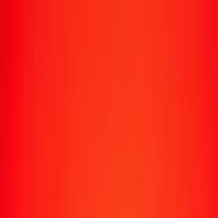
Suivre un transfert
Emplacements
Devenir agent
Aide
Télécharger l'application
Se connecter
S'inscrire
1,00 platine en sol péruvien aujourd'hui
Convertissez XPT en PEN au taux de change actuel
Montant
XPT
Converti en
PEN