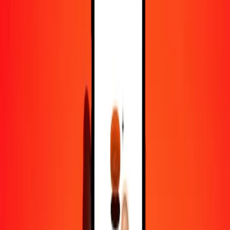
10 000
CAD
4,12057
XPT
Pourquoi choisir Ria Money Transfer pour envoyer de l'argent à
l'international
Plus de 35 ans d'expérience de confiance
Livraison rapide et pratique
Envoyez de l'argent en quelques clics vers plus de 190 pays avec
Ria.
Transferts sécurisés dans le monde entier
Soyez tranquille, nous avons effectué plus d'un milliard de transferts
sécurisés.
Aide de vraies personnes
Contactez notre équipe d'assistance 24h/24, 7j/7 quand vous en avez