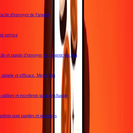
acile d'envoyer de l'argent
 service
le et rapide d'envoyer de l'argent via Ria
imple et efficace. Merci Ria
utiliser et excellents taux de change
ferts sont rapides et sécurisés