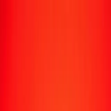
Suivre un transfert
Emplacements
Devenir agent
Aide
Télécharger l'application
Se connecter
S'inscrire
1,00 platine en dollar canadien aujourd'hui
Convertissez XPT en CAD au taux de change actuel
Montant
XPT
Converti en
CAD