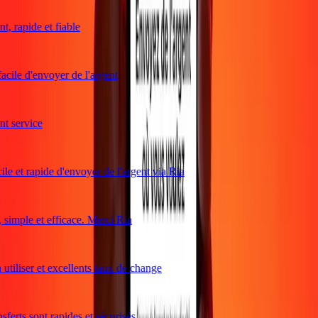
, rapide et fiable
acile d'envoyer de l'argent
 service
le et rapide d'envoyer de l'argent via Ria
imple et efficace. Merci Ria
utiliser et excellents taux de change
ferts sont rapides et sécurisés