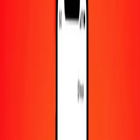
Convertir XPT en dollar canadien
XPT
CAD
1
XPT
2 426,84994
CAD
5
XPT
12 134,24969
CAD
25
XPT
60 671,24843
CAD
50
XPT
121 342,49687
CAD
100
XPT
242 684,99373
CAD
500
XPT
1 213 424,96865
CAD
1 000
XPT
2 426 849,93731
CAD
10 000
XPT
24 268 499,37309
CAD
Convertir dollar canadien en XPT
CAD
XPT
1
CAD
0,00041
XPT
5
CAD
0,00206
XPT
25
CAD
0,01030
XPT
50
CAD
0,02060
XPT
100
CAD
0,04121
XPT
500
CAD
0,20603
XPT
1 000
CAD
0,41206
XPT