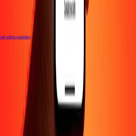
sont ultra-rapides
Entreprise
À propos
Blog
Carrières
Envoyer de l'argent en
ligne
Entreprise
Devenir agent
Devenir affilié
Support
Politique de confidentialité
Avis sur les cookies
Conditions
générales
Promotion
Prévention de la fraude
Centre d'aide
Déclaration
d'accessibilité
Droits des consommateurs
Suivez-nous