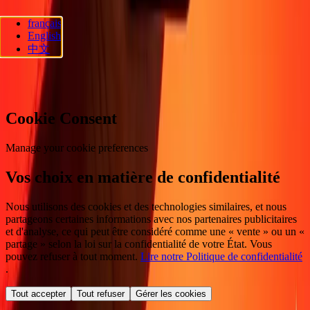
français
Ria Lithuania UAB. © 2026 Dandelion Payments, Inc. Tous droits
English
réservés.
中文
Préférences en matière de cookies
Cookie Consent
Manage your cookie preferences
Vos choix en matière de confidentialité
Nous utilisons des cookies et des technologies similaires, et nous
partageons certaines informations avec nos partenaires publicitaires
et d'analyse, ce qui peut être considéré comme une « vente » ou un «
partage » selon la loi sur la confidentialité de votre État. Vous
pouvez refuser à tout moment.
Lire notre Politique de confidentialité
.
Tout accepter
Tout refuser
Gérer les cookies