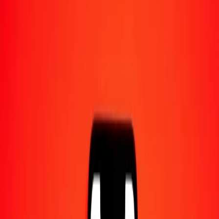
1,00 XPT = 2 426,84993731 CAD
XPT en dollar canadien — Dernière mise à jour 7 août 2026 à 00:00
UTC
Envoyer de l'argent
Nous utilisons le taux du marché interbancaire à titre indicatif
uniquement.
Connectez-vous pour voir les taux d'envoi réels.
Taux de change XPT en CAD aujourd'hui
Convertir XPT en dollar canadien
Convertir dollar canadien en XPT
XPT
CAD
1
XPT
2 426,84994
CAD
5
XPT
12 134,24969
CAD
25
XPT
60 671,24843
CAD
50
XPT
121 342,49687
CAD
100
XPT
242 684,99373
CAD
500
XPT
1 213 424,96865
CAD
1 000
XPT
2 426 849,93731
CAD
10 000
XPT
24 268 499,37309
CAD