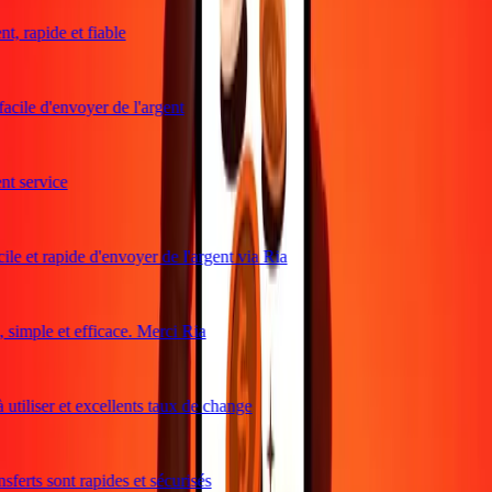
, rapide et fiable
acile d'envoyer de l'argent
t service
le et rapide d'envoyer de l'argent via Ria
simple et efficace. Merci Ria
utiliser et excellents taux de change
ferts sont rapides et sécurisés