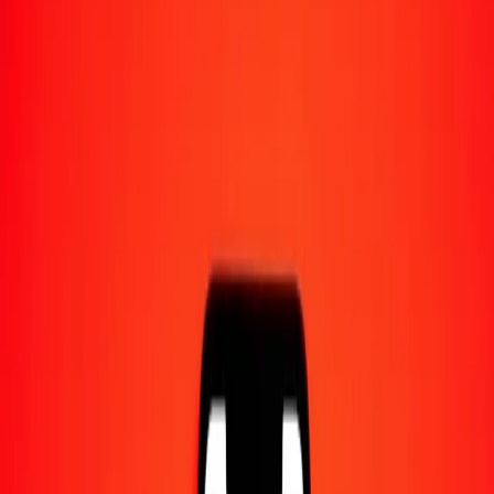
1,00 XCG = 10,60285240 ZMW
XCG en kwacha zambien — Dernière mise à jour 7 août 2026 à
00:00 UTC
Envoyer de l'argent
Nous utilisons le taux du marché interbancaire à titre indicatif
uniquement.
Connectez-vous pour voir les taux d'envoi réels.
Taux de change XCG en ZMW
aujourd'hui
Convertir XCG en kwacha zambien
Convertir kwacha zambien en XCG
XCG
ZMW
1
XCG
10,60285
ZMW
5
XCG
53,01426
ZMW
25
XCG
265,07131
ZMW
50
XCG
530,14262
ZMW
100
XCG
1 060,28524
ZMW
500
XCG
5 301,42620
ZMW