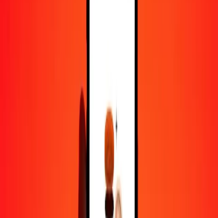
100
ZMW
9,43142
XCG
500
ZMW
47,15712
XCG
1 000
ZMW
94,31424
XCG
10 000
ZMW
943,14243
XCG
Pourquoi choisir Ria Money Transfer pour envoyer de l'argent à
l'international
Plus de 35 ans d'expérience de confiance
Livraison rapide et pratique
Envoyez de l'argent en quelques clics vers plus de 190 pays avec
Ria.
Transferts sécurisés dans le monde entier
Soyez tranquille, nous avons effectué plus d'un milliard de transferts
sécurisés.