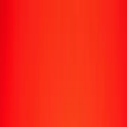
Suivre un transfert
Emplacements
Devenir agent
Aide
Télécharger l'application
Se connecter
S'inscrire
1,00 florin caribéen en kwacha zambien aujourd'hui
Convertissez XCG en ZMW au taux de change actuel
Montant
XCG
Converti en
ZMW