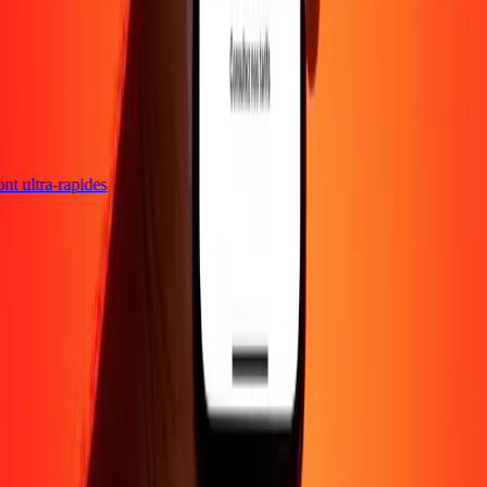
sont ultra-rapides
Entreprise
À propos
Blog
Carrières
Envoyer de l'argent en
ligne
Entreprise
Devenir agent
Devenir affilié
Support
Politique de confidentialité
Avis sur les cookies
Conditions
générales
Promotion
Prévention de la fraude
Centre d'aide
Déclaration
d'accessibilité
Droits des consommateurs