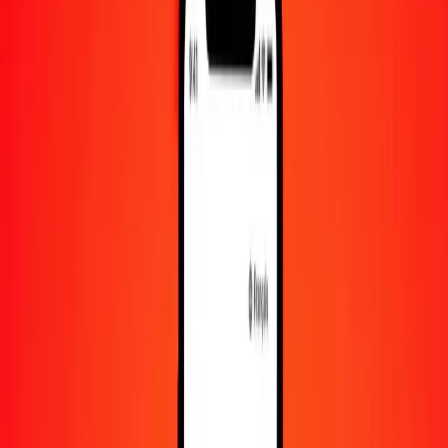
1 000
XCG
10 602,85240
ZMW
10 000
XCG
106 028,52403
ZMW
Convertir XCG en kwacha zambien
XCG
ZMW
1
XCG
10,60285
ZMW
5
XCG
53,01426
ZMW
25
XCG
265,07131
ZMW
50
XCG
530,14262
ZMW
100
XCG
1 060,28524
ZMW
500
XCG
5 301,42620
ZMW
1 000
XCG
10 602,85240
ZMW
10 000
XCG
106 028,52403
ZMW
Convertir kwacha zambien en XCG
ZMW
XCG
1
ZMW
0,09431
XCG
5
ZMW
0,47157
XCG
25
ZMW
2,35786
XCG
50
ZMW
4,71571
XCG