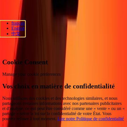
Suivez-nous
français
Ria Lithuania UAB. © 2026 Dandelion Payments, Inc. Tous droits
English
réservés.
中文
Préférences en matière de cookies
Cookie Consent
Manage your cookie preferences
Vos choix en matière de confidentialité
Nous utilisons des cookies et des technologies similaires, et nous
partageons certaines informations avec nos partenaires publicitaires
et d'analyse, ce qui peut être considéré comme une « vente » ou un «
partage » selon la loi sur la confidentialité de votre État. Vous
pouvez refuser à tout moment.
Lire notre Politique de confidentialité
.