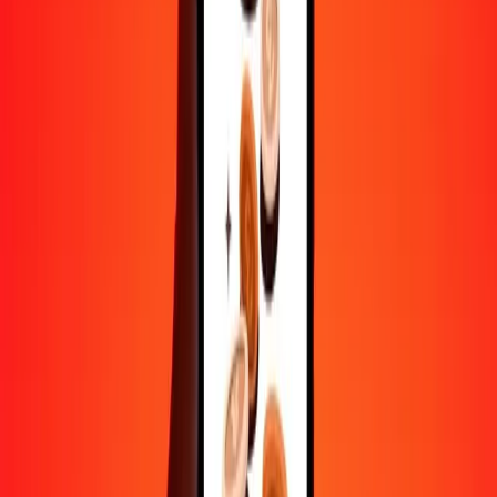
Aide de vraies personnes
Contactez notre équipe d'assistance 24h/24, 7j/7 quand vous en avez
besoin.
4,8 ★ sur Play Store
Tout faire avec l'application Ria
Envoyez de l'argent vers plus de 200 pays, suivez vos transferts,
enregistrez vos destinataires, trouvez des points de retrait à
proximité, et bien plus. Téléchargez l'application pour commencer.
Télécharger l'app
4,8 ★ sur Play Store
De confiance depuis plus de 38 ans DANS LE MONDE
Ce que disent les clients de Ria