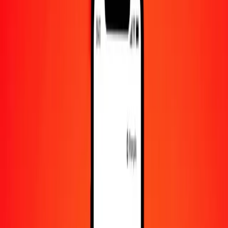
Convertir TVD en shilling somalien
TVD
SOS
1
TVD
403,85198
SOS
5
TVD
2 019,25990
SOS
25
TVD
10 096,29950
SOS
50
TVD
20 192,59900
SOS
100
TVD
40 385,19800
SOS
500
TVD
201 925,99001
SOS
1 000
TVD
403 851,98002
SOS
10 000
TVD
4 038 519,80016
SOS
Convertir shilling somalien en TVD
SOS
TVD
1
SOS
0,00248
TVD
5
SOS
0,01238
TVD
25
SOS
0,06190
TVD
50
SOS
0,12381
TVD
100
SOS
0,24762
TVD
500
SOS
1,23808
TVD
1 000
SOS
2,47615
TVD