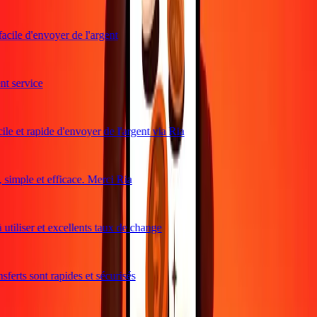
acile d'envoyer de l'argent
 service
le et rapide d'envoyer de l'argent via Ria
imple et efficace. Merci Ria
utiliser et excellents taux de change
ferts sont rapides et sécurisés