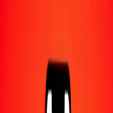
1,00 TVD = 403,85198002 SOS
TVD en shilling somalien — Dernière mise à jour 8 août 2026 à
00:00 UTC
Envoyer de l'argent
Nous utilisons le taux du marché interbancaire à titre indicatif
uniquement.
Connectez-vous pour voir les taux d'envoi réels.
Taux de change TVD en SOS aujourd'hui
Convertir TVD en shilling somalien
Convertir shilling somalien en TVD
TVD
SOS
1
TVD
403,85198
SOS
5
TVD
2 019,25990
SOS
25
TVD
10 096,29950
SOS
50
TVD
20 192,59900
SOS
100
TVD
40 385,19800
SOS
500
TVD
201 925,99001
SOS
1 000
TVD
403 851,98002
SOS
10 000
TVD
4 038 519,80016
SOS