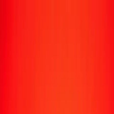
Suivre un transfert
Emplacements
Devenir agent
Aide
Télécharger l'application
Se connecter
S'inscrire
1,00 TVD en shilling somalien aujourd'hui
Convertissez TVD en SOS au taux de change actuel
Montant
TVD
Converti en
SOS