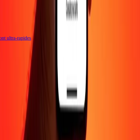
sont ultra-rapides
Entreprise
À propos
Blog
Carrières
Envoyer de l'argent en
ligne
Entreprise
Devenir agent
Devenir affilié
Support
Politique de confidentialité
Avis sur les cookies
Conditions
générales
Promotion
Prévention de la fraude
Centre d'aide
Déclaration
d'accessibilité
Droits des consommateurs
Suivez-nous