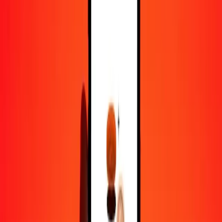
10 000
SOS
24,76155
TVD
Pourquoi choisir Ria Money Transfer pour envoyer de l'argent à
l'international
Plus de 35 ans d'expérience de confiance
Livraison rapide et pratique
Envoyez de l'argent en quelques clics vers plus de 190 pays avec
Ria.
Transferts sécurisés dans le monde entier
Soyez tranquille, nous avons effectué plus d'un milliard de transferts
sécurisés.
Aide de vraies personnes
Contactez notre équipe d'assistance 24h/24, 7j/7 quand vous en avez