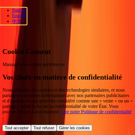
français
Ria Lithuania UAB. © 2026 Dandelion Payments, Inc. Tous droits
English
réservés.
中文
Préférences en matière de cookies
Cookie Consent
Manage your cookie preferences
Vos choix en matière de confidentialité
Nous utilisons des cookies et des technologies similaires, et nous
partageons certaines informations avec nos partenaires publicitaires
et d'analyse, ce qui peut être considéré comme une « vente » ou un «
partage » selon la loi sur la confidentialité de votre État. Vous
pouvez refuser à tout moment.
Lire notre Politique de confidentialité
.
Tout accepter
Tout refuser
Gérer les cookies