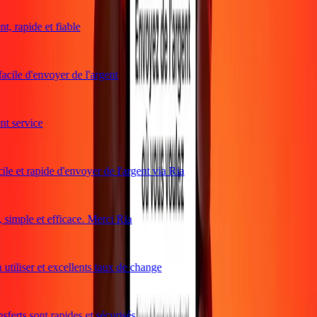
, rapide et fiable
acile d'envoyer de l'argent
 service
le et rapide d'envoyer de l'argent via Ria
imple et efficace. Merci Ria
utiliser et excellents taux de change
ferts sont rapides et sécurisés