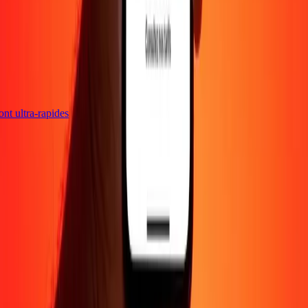
sont ultra-rapides
Entreprise
À propos
Blog
Carrières
Envoyer de l'argent en
ligne
Entreprise
Devenir agent
Devenir affilié
Support
Politique de confidentialité
Avis sur les cookies
Conditions
générales
Promotion
Prévention de la fraude
Centre d'aide
Déclaration
d'accessibilité
Droits des consommateurs