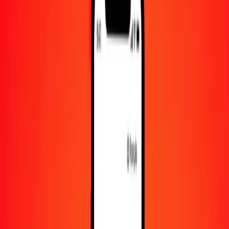
1 000
TTD
391 325,67575
TZS
10 000
TTD
3 913 256,75750
TZS
Convertir dollar trinidadien en shilling tanzanien
TTD
TZS
1
TTD
391,32568
TZS
5
TTD
1 956,62838
TZS
25
TTD
9 783,14189
TZS
50
TTD
19 566,28379
TZS
100
TTD
39 132,56757
TZS
500
TTD
195 662,83787
TZS
1 000
TTD
391 325,67575
TZS
10 000
TTD
3 913 256,75750
TZS
Convertir shilling tanzanien en dollar trinidadien
TZS
TTD
1
TZS
0,00256
TTD
5
TZS
0,01278
TTD
25
TZS
0,06389
TTD
50
TZS
0,12777
TTD