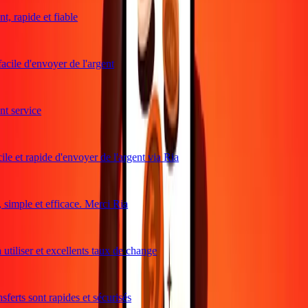
, rapide et fiable
acile d'envoyer de l'argent
 service
le et rapide d'envoyer de l'argent via Ria
imple et efficace. Merci Ria
utiliser et excellents taux de change
ferts sont rapides et sécurisés