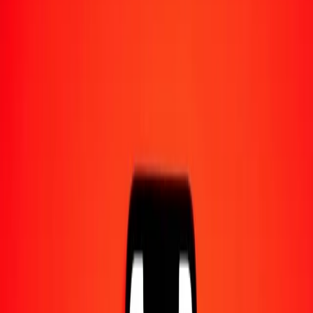
Converti en
TZS
1,00 TTD = 391,32567575 TZS
dollar trinidadien en shilling tanzanien — Dernière mise à jour 9
août 2026 à 00:00 UTC
Envoyer de l'argent
Nous utilisons le taux du marché interbancaire à titre indicatif
uniquement.
Connectez-vous pour voir les taux d'envoi réels.
Taux de change TTD en TZS aujourd'hui
Convertir dollar trinidadien en shilling tanzanien
Convertir shilling tanzanien en dollar trinidadien
TTD
TZS
1
TTD
391,32568
TZS
5
TTD
1 956,62838
TZS
25
TTD
9 783,14189
TZS
50
TTD
19 566,28379
TZS
100
TTD
39 132,56757
TZS
500
TTD
195 662,83787
TZS