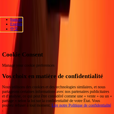
Suivez-nous
français
Ria Lithuania UAB. © 2026 Dandelion Payments, Inc. Tous droits
English
réservés.
中文
Préférences en matière de cookies
Cookie Consent
Manage your cookie preferences
Vos choix en matière de confidentialité
Nous utilisons des cookies et des technologies similaires, et nous
partageons certaines informations avec nos partenaires publicitaires
et d'analyse, ce qui peut être considéré comme une « vente » ou un «
partage » selon la loi sur la confidentialité de votre État. Vous
pouvez refuser à tout moment.
Lire notre Politique de confidentialité
.