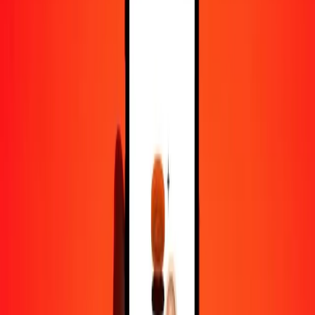
100
TZS
0,25554
TTD
500
TZS
1,27771
TTD
1 000
TZS
2,55542
TTD
10 000
TZS
25,55416
TTD
Pourquoi choisir Ria Money Transfer pour envoyer de l'argent à
l'international
Plus de 35 ans d'expérience de confiance
Livraison rapide et pratique
Envoyez de l'argent en quelques clics vers plus de 190 pays avec
Ria.
Transferts sécurisés dans le monde entier
Soyez tranquille, nous avons effectué plus d'un milliard de transferts
sécurisés.