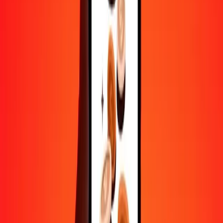
Aide de vraies personnes
Contactez notre équipe d'assistance 24h/24, 7j/7 quand vous en avez
besoin.
4,8 ★ sur Play Store
Tout faire avec l'application Ria
Envoyez de l'argent vers plus de 200 pays, suivez vos transferts,
enregistrez vos destinataires, trouvez des points de retrait à
proximité, et bien plus. Téléchargez l'application pour commencer.
Télécharger l'app
4,8 ★ sur Play Store
De confiance depuis plus de 38 ans DANS LE MONDE
Ce que disent les clients de Ria