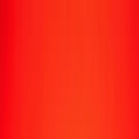
Suivre un transfert
Emplacements
Devenir agent
Aide
Télécharger l'application
Se connecter
S'inscrire
1,00 dollar de Trinité-et-Tobago en shilling
tanzanien aujourd'hui
Convertissez TTD en TZS au taux de change actuel
Montant
TTD