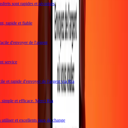
ferts sont rapides et sécurisés
, rapide et fiable
acile d'envoyer de l'argent
 service
le et rapide d'envoyer de l'argent via Ria
imple et efficace. Merci Ria
utiliser et excellents taux de change