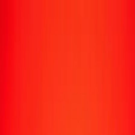
Suivre un transfert
Emplacements
Devenir agent
Aide
Télécharger l'application
Se connecter
S'inscrire
1,00 somoni tadjik en dinar koweïtien aujourd'hui
Convertissez TJS en KWD au taux de change actuel
Montant
TJS
Converti en
KWD