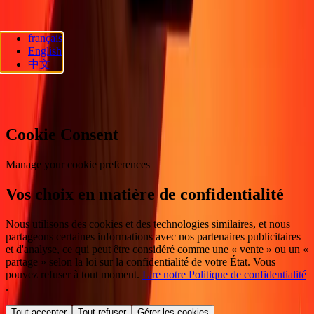
français
Ria Lithuania UAB. © 2026 Dandelion Payments, Inc. Tous droits
English
réservés.
中文
Préférences en matière de cookies
Cookie Consent
Manage your cookie preferences
Vos choix en matière de confidentialité
Nous utilisons des cookies et des technologies similaires, et nous
partageons certaines informations avec nos partenaires publicitaires
et d'analyse, ce qui peut être considéré comme une « vente » ou un «
partage » selon la loi sur la confidentialité de votre État. Vous
pouvez refuser à tout moment.
Lire notre Politique de confidentialité
.
Tout accepter
Tout refuser
Gérer les cookies