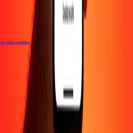
sont ultra-rapides
Entreprise
À propos
Blog
Carrières
Envoyer de l'argent en
ligne
Entreprise
Devenir agent
Devenir affilié
Support
Politique de confidentialité
Avis sur les cookies
Conditions
générales
Promotion
Prévention de la fraude
Centre d'aide
Déclaration
d'accessibilité
Droits des consommateurs
Suivez-nous