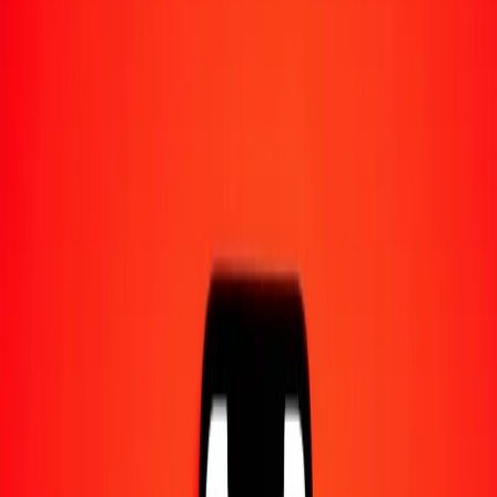
1,00 TJS = 0,03345517 KWD
somoni tadjik en dinar koweïtien — Dernière mise à jour 10 août
2026 à 00:00 UTC
Envoyer de l'argent
Nous utilisons le taux du marché interbancaire à titre indicatif
uniquement.
Connectez-vous pour voir les taux d'envoi réels.
Taux de change TJS en KWD aujourd'hui
Convertir somoni tadjik en dinar koweïtien
Convertir dinar koweïtien en somoni tadjik
TJS
KWD
1
TJS
0,03346
KWD
5
TJS
0,16728
KWD
25
TJS
0,83638
KWD
50
TJS
1,67276
KWD
100
TJS
3,34552
KWD
500
TJS
16,72758
KWD
1 000
TJS
33,45517
KWD