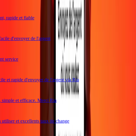
, rapide et fiable
acile d'envoyer de l'argent
 service
le et rapide d'envoyer de l'argent via Ria
imple et efficace. Merci Ria
utiliser et excellents taux de change