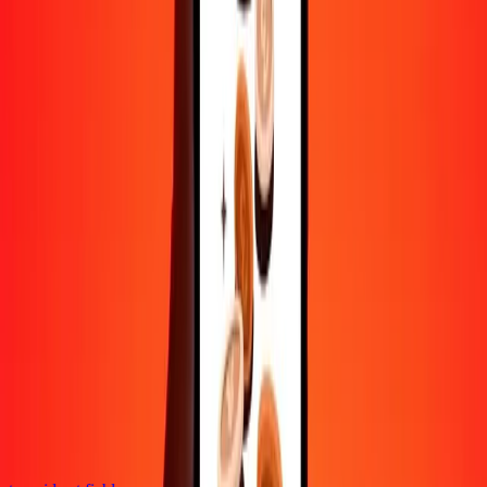
Contactez notre équipe d'assistance 24h/24, 7j/7 quand vous en avez
besoin.
4,8 ★ sur Play Store
Tout faire avec l'application Ria
Envoyez de l'argent vers plus de 200 pays, suivez vos transferts,
enregistrez vos destinataires, trouvez des points de retrait à
proximité, et bien plus. Téléchargez l'application pour commencer.
Télécharger l'app
4,8 ★ sur Play Store
De confiance depuis plus de 38 ans DANS LE MONDE
Ce que disent les clients de Ria