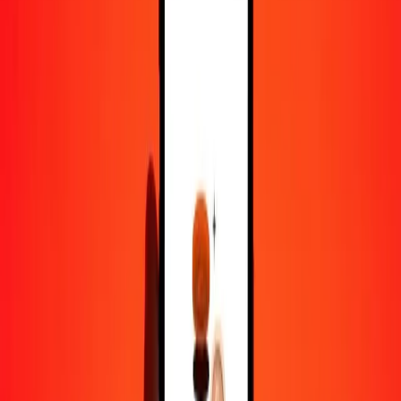
1 000
KWD
29 890,74919
TJS
10 000
KWD
298 907,49192
TJS
Pourquoi choisir Ria Money Transfer pour envoyer de l'argent à
l'international
Plus de 35 ans d'expérience de confiance
Livraison rapide et pratique
Envoyez de l'argent en quelques clics vers plus de 190 pays avec
Ria.
Transferts sécurisés dans le monde entier
Soyez tranquille, nous avons effectué plus d'un milliard de transferts
sécurisés.
Aide de vraies personnes