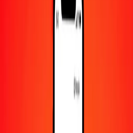
10 000
TJS
334,55167
KWD
Convertir somoni tadjik en dinar koweïtien
TJS
KWD
1
TJS
0,03346
KWD
5
TJS
0,16728
KWD
25
TJS
0,83638
KWD
50
TJS
1,67276
KWD
100
TJS
3,34552
KWD
500
TJS
16,72758
KWD
1 000
TJS
33,45517
KWD
10 000
TJS
334,55167
KWD
Convertir dinar koweïtien en somoni tadjik
KWD
TJS
1
KWD
29,89075
TJS
5
KWD
149,45375
TJS
25
KWD
747,26873
TJS
50
KWD
1 494,53746
TJS
100
KWD
2 989,07492
TJS
500
KWD
14 945,37460
TJS