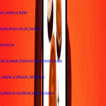
, rapide et fiable
acile d'envoyer de l'argent
t service
le et rapide d'envoyer de l'argent via Ria
simple et efficace. Merci Ria
utiliser et excellents taux de change