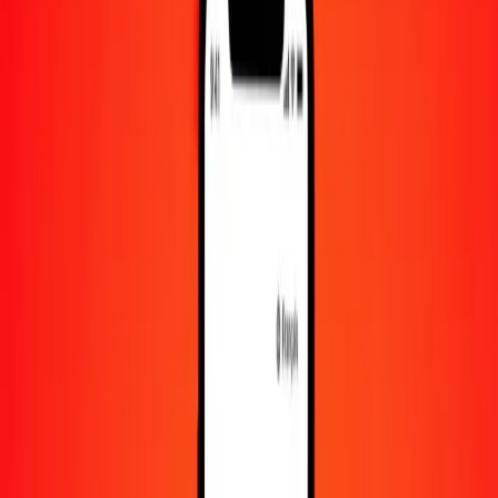
500
THB
234,00837
MVR
1 000
THB
468,01675
MVR
10 000
THB
4 680,16747
MVR
Convertir baht thaïlandais en rufiyaa maldivien
THB
MVR
1
THB
0,46802
MVR
5
THB
2,34008
MVR
25
THB
11,70042
MVR
50
THB
23,40084
MVR
100
THB
46,80167
MVR
500
THB
234,00837
MVR
1 000
THB
468,01675
MVR
10 000
THB
4 680,16747
MVR
Convertir rufiyaa maldivien en baht thaïlandais
MVR
THB
1
MVR
2,13668
THB
5
MVR
10,68338
THB
25
MVR
53,41689
THB