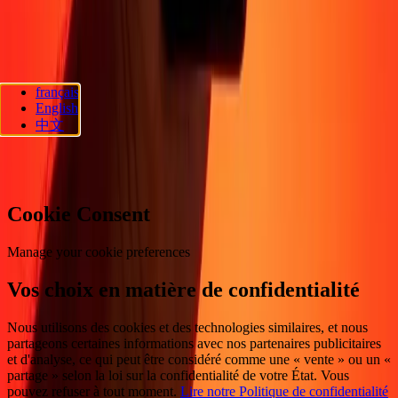
d'accessibilité
Droits des consommateurs
Suivez-nous
français
Ria Lithuania UAB. © 2026 Dandelion Payments, Inc. Tous droits
English
réservés.
中文
Préférences en matière de cookies
Cookie Consent
Manage your cookie preferences
Vos choix en matière de confidentialité
Nous utilisons des cookies et des technologies similaires, et nous
partageons certaines informations avec nos partenaires publicitaires
et d'analyse, ce qui peut être considéré comme une « vente » ou un «
partage » selon la loi sur la confidentialité de votre État. Vous
pouvez refuser à tout moment.
Lire notre Politique de confidentialité