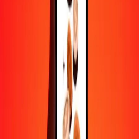
Aide de vraies personnes
Contactez notre équipe d'assistance 24h/24, 7j/7 quand vous en avez
besoin.
4,8 ★ sur Play Store
Tout faire avec l'application Ria
Envoyez de l'argent vers plus de 200 pays, suivez vos transferts,
enregistrez vos destinataires, trouvez des points de retrait à
proximité, et bien plus. Téléchargez l'application pour commencer.
Télécharger l'app
4,8 ★ sur Play Store
De confiance depuis plus de 38 ans DANS LE MONDE
Ce que disent les clients de Ria