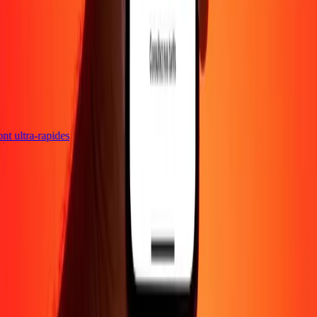
sont ultra-rapides
Entreprise
À propos
Blog
Carrières
Envoyer de l'argent en
ligne
Entreprise
Devenir agent
Devenir affilié
Support
Politique de confidentialité
Avis sur les cookies
Conditions
générales
Promotion
Prévention de la fraude
Centre d'aide
Déclaration