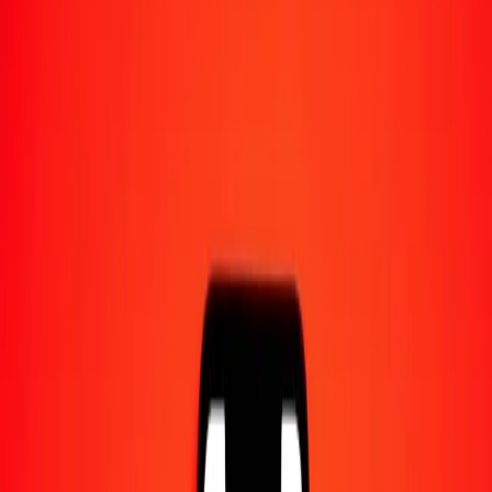
Converti en
MVR
1,00 THB = 0,46801675 MVR
baht thaïlandais en rufiyaa maldivien — Dernière mise à jour 8 août
2026 à 00:00 UTC
Envoyer de l'argent
Nous utilisons le taux du marché interbancaire à titre indicatif
uniquement.
Connectez-vous pour voir les taux d'envoi réels.
Taux de change THB en MVR
aujourd'hui
Convertir baht thaïlandais en rufiyaa maldivien
Convertir rufiyaa maldivien en baht thaïlandais
THB
MVR
1
THB
0,46802
MVR
5
THB
2,34008
MVR
25
THB
11,70042
MVR
50
THB
23,40084
MVR
100
THB
46,80167
MVR