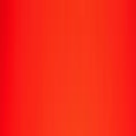
Suivre un transfert
Emplacements
Devenir agent
Aide
Télécharger l'application
Se connecter
S'inscrire
1,00 baht thaïlandais en rufiyaa maldivienne
aujourd'hui
Convertissez THB en MVR au taux de change actuel
Montant
THB