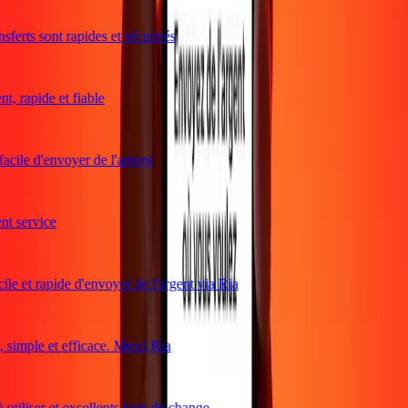
ferts sont rapides et sécurisés
, rapide et fiable
acile d'envoyer de l'argent
t service
le et rapide d'envoyer de l'argent via Ria
simple et efficace. Merci Ria
utiliser et excellents taux de change