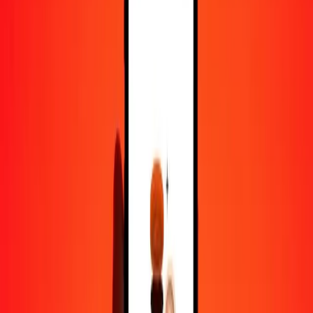
50
MVR
106,83378
THB
100
MVR
213,66757
THB
500
MVR
1 068,33784
THB
1 000
MVR
2 136,67568
THB
10 000
MVR
21 366,75679
THB
Pourquoi choisir Ria Money Transfer pour envoyer de l'argent à
l'international
Plus de 35 ans d'expérience de confiance
Livraison rapide et pratique
Envoyez de l'argent en quelques clics vers plus de 190 pays avec
Ria.
Transferts sécurisés dans le monde entier
Soyez tranquille, nous avons effectué plus d'un milliard de transferts
sécurisés.