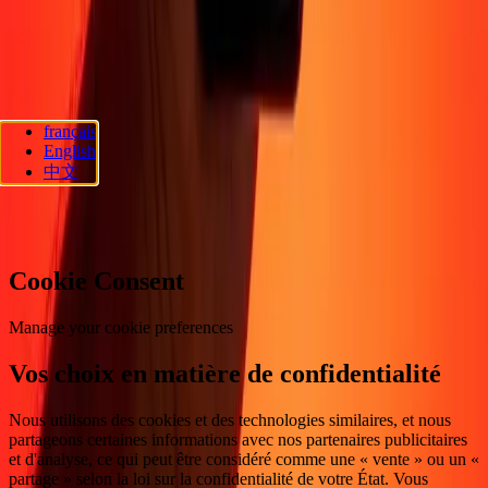
générales
Promotion
Prévention de la fraude
Centre d'aide
Déclaration
d'accessibilité
Droits des consommateurs
Suivez-nous
français
Ria Lithuania UAB. © 2026 Dandelion Payments, Inc. Tous droits
English
réservés.
中文
Préférences en matière de cookies
Cookie Consent
Manage your cookie preferences
Vos choix en matière de confidentialité
Nous utilisons des cookies et des technologies similaires, et nous
partageons certaines informations avec nos partenaires publicitaires
et d'analyse, ce qui peut être considéré comme une « vente » ou un «
partage » selon la loi sur la confidentialité de votre État. Vous