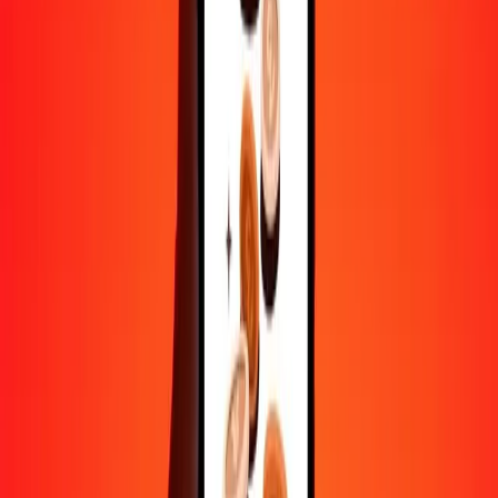
Aide de vraies personnes
Contactez notre équipe d'assistance 24h/24, 7j/7 quand vous en avez
besoin.
4,8 ★ sur Play Store
Tout faire avec l'application Ria
Envoyez de l'argent vers plus de 200 pays, suivez vos transferts,
enregistrez vos destinataires, trouvez des points de retrait à
proximité, et bien plus. Téléchargez l'application pour commencer.
Télécharger l'app
4,8 ★ sur Play Store
De confiance depuis plus de 38 ans DANS LE MONDE
Ce que disent les clients de Ria