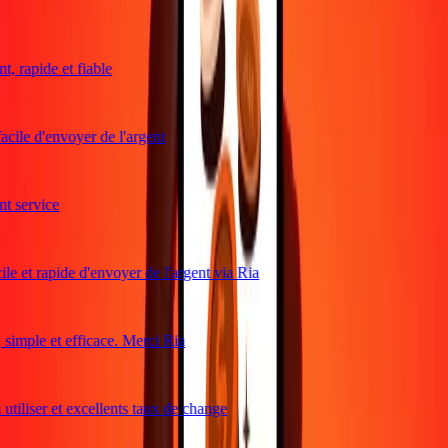
, rapide et fiable
acile d'envoyer de l'argent
 service
le et rapide d'envoyer de l'argent via Ria
imple et efficace. Merci Ria
utiliser et excellents taux de change