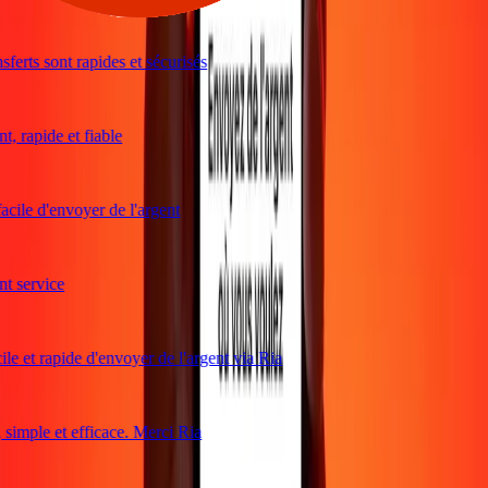
ferts sont rapides et sécurisés
, rapide et fiable
acile d'envoyer de l'argent
 service
le et rapide d'envoyer de l'argent via Ria
imple et efficace. Merci Ria