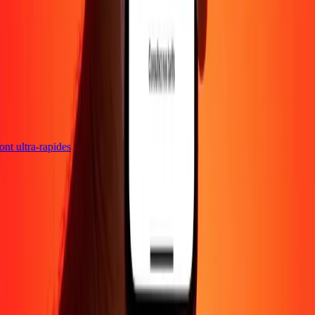
sont ultra-rapides
Entreprise
À propos
Blog
Carrières
Envoyer de l'argent en
ligne
Entreprise
Devenir agent
Devenir affilié
Support
Politique de confidentialité
Avis sur les cookies
Conditions