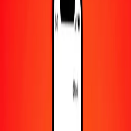
1 000
SRD
19,59083
SHP
10 000
SRD
195,90831
SHP
Convertir dollar surinamais en livre de Sainte-
Hélène
SRD
SHP
1
SRD
0,01959
SHP
5
SRD
0,09795
SHP
25
SRD
0,48977
SHP
50
SRD
0,97954
SHP
100
SRD
1,95908
SHP
500
SRD
9,79542
SHP
1 000
SRD
19,59083
SHP
10 000
SRD
195,90831
SHP
Convertir livre de Sainte-Hélène en dollar
surinamais
SHP
SRD
1
SHP
51,04429
SRD
5
SHP
255,22143
SRD