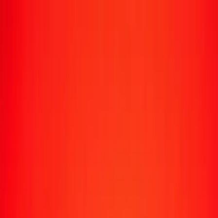
Suivre un transfert
Emplacements
Devenir agent
Aide
Télécharger l'application
Se connecter
S'inscrire
1,00 dollar surinamais en livre de Sainte-Hélène
aujourd'hui
Convertissez SRD en SHP au taux de change actuel
Montant
SRD