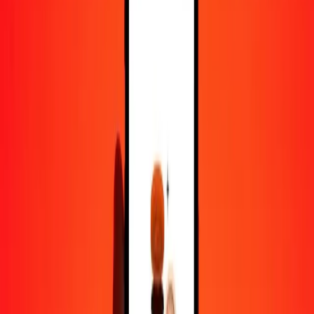
25
SHP
1 276,10715
SRD
50
SHP
2 552,21430
SRD
100
SHP
5 104,42860
SRD
500
SHP
25 522,14298
SRD
1 000
SHP
51 044,28595
SRD
10 000
SHP
510 442,85951
SRD
Pourquoi choisir Ria Money Transfer pour envoyer de l'argent à
l'international
Plus de 35 ans d'expérience de confiance
Livraison rapide et pratique
Envoyez de l'argent en quelques clics vers plus de 190 pays avec
Ria.
Transferts sécurisés dans le monde entier
Soyez tranquille, nous avons effectué plus d'un milliard de transferts
sécurisés.