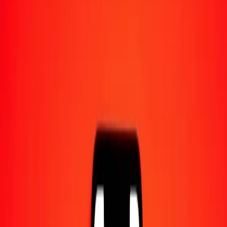
Converti en
SHP
1,00 SRD = 0,01959083 SHP
dollar surinamais en livre de Sainte-Hélène — Dernière mise à jour
9 août 2026 à 00:00 UTC
Envoyer de l'argent
Nous utilisons le taux du marché interbancaire à titre indicatif
uniquement.
Connectez-vous pour voir les taux d'envoi réels.
Taux de change SRD en SHP aujourd'hui
Convertir dollar surinamais en livre de Sainte-Hélène
Convertir livre de Sainte-Hélène en dollar surinamais
SRD
SHP
1
SRD
0,01959
SHP
5
SRD
0,09795
SHP
25
SRD
0,48977
SHP
50
SRD
0,97954
SHP
100
SRD
1,95908
SHP
500
SRD
9,79542
SHP