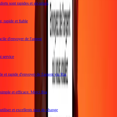
erts sont rapides et sécurisés
 rapide et fiable
cile d'envoyer de l'argent
service
e et rapide d'envoyer de l'argent via Ria
mple et efficace. Merci Ria
tiliser et excellents taux de change