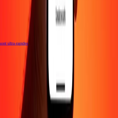
 sont ultra-rapides
Entreprise
À propos
Blog
Carrières
Envoyer de l'argent en
ligne
Entreprise
Devenir agent
Devenir affilié
Support
Politique de confidentialité
Avis sur les cookies
Conditions
générales
Promotion
Prévention de la fraude
Centre d'aide
Déclaration
d'accessibilité
Droits des consommateurs