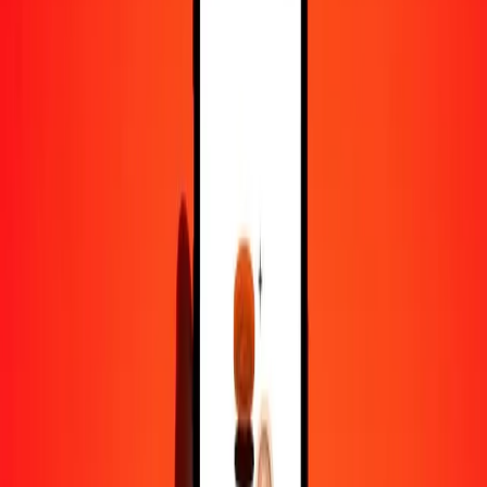
100
XOF
100,22994
SOS
500
XOF
501,14970
SOS
1 000
XOF
1 002,29940
SOS
10 000
XOF
10 022,99400
SOS
Pourquoi choisir Ria Money Transfer pour envoyer de l'argent à
l'international
Plus de 35 ans d'expérience de confiance
Livraison rapide et pratique
Envoyez de l'argent en quelques clics vers plus de 190 pays avec
Ria.
Transferts sécurisés dans le monde entier
Soyez tranquille, nous avons effectué plus d'un milliard de transferts
sécurisés.