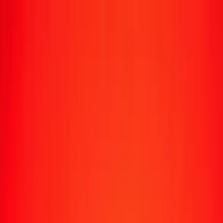
Suivre un transfert
Emplacements
Devenir agent
Aide
Télécharger l'application
Se connecter
S'inscrire
1,00 shilling somalien en franc CFA (BCEAO)
aujourd'hui
Convertissez SOS en XOF au taux de change actuel
Montant
SOS