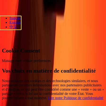
Suivez-nous
français
Ria Lithuania UAB. © 2026 Dandelion Payments, Inc. Tous droits
English
réservés.
中文
Préférences en matière de cookies
Cookie Consent
Manage your cookie preferences
Vos choix en matière de confidentialité
Nous utilisons des cookies et des technologies similaires, et nous
partageons certaines informations avec nos partenaires publicitaires
et d'analyse, ce qui peut être considéré comme une « vente » ou un «
partage » selon la loi sur la confidentialité de votre État. Vous
pouvez refuser à tout moment.
Lire notre Politique de confidentialité
.