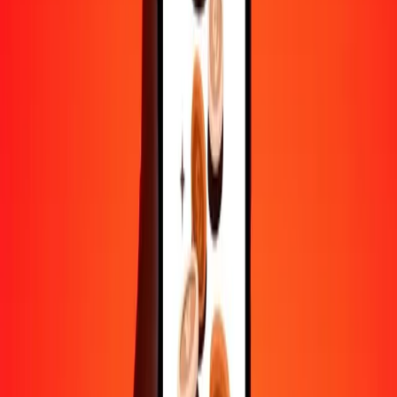
Aide de vraies personnes
Contactez notre équipe d'assistance 24h/24, 7j/7 quand vous en avez
besoin.
4,8 ★ sur Play Store
Tout faire avec l'application Ria
Envoyez de l'argent vers plus de 200 pays, suivez vos transferts,
enregistrez vos destinataires, trouvez des points de retrait à
proximité, et bien plus. Téléchargez l'application pour commencer.
Télécharger l'app
4,8 ★ sur Play Store
De confiance depuis plus de 38 ans DANS LE MONDE
Ce que disent les clients de Ria