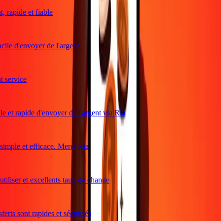
 rapide et fiable
cile d'envoyer de l'argent
service
e et rapide d'envoyer de l'argent via Ria
mple et efficace. Merci Ria
tiliser et excellents taux de change
erts sont rapides et sécurisés