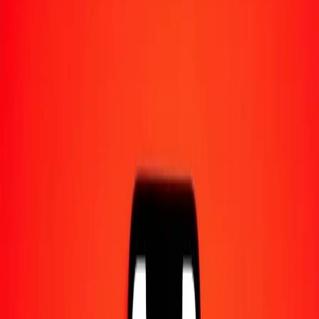
Converti en
XOF
1,00 SOS = 0,99770587 XOF
shilling somalien en franc CFA (BCEAO) — Dernière mise à jour 7
août 2026 à 00:00 UTC
Envoyer de l'argent
Nous utilisons le taux du marché interbancaire à titre indicatif
uniquement.
Connectez-vous pour voir les taux d'envoi réels.
Taux de change SOS en XOF aujourd'hui
Convertir shilling somalien en franc CFA (BCEAO)
Convertir franc CFA (BCEAO) en shilling somalien
SOS
XOF
1
SOS
0,99771
XOF
5
SOS
4,98853
XOF
25
SOS
24,94265
XOF
50
SOS
49,88529
XOF
100
SOS
99,77059
XOF
500
SOS
498,85294
XOF