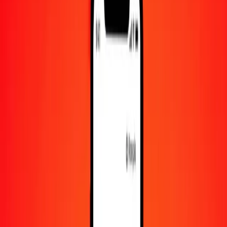
1 000
SOS
997,70587
XOF
10 000
SOS
9 977,05875
XOF
Convertir shilling somalien en franc CFA (BCEAO)
SOS
XOF
1
SOS
0,99771
XOF
5
SOS
4,98853
XOF
25
SOS
24,94265
XOF
50
SOS
49,88529
XOF
100
SOS
99,77059
XOF
500
SOS
498,85294
XOF
1 000
SOS
997,70587
XOF
10 000
SOS
9 977,05875
XOF
Convertir franc CFA (BCEAO) en shilling somalien
XOF
SOS
1
XOF
1,00230
SOS
5
XOF
5,01150
SOS
25
XOF
25,05749
SOS
50
XOF
50,11497
SOS