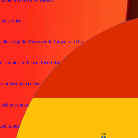
 service
e et rapide d'envoyer de l'argent via Ria
imple et efficace. Merci Ria
tiliser et excellents taux de change
erts sont rapides et sécurisés
 rapide et fiable