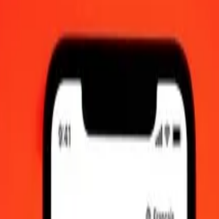
t 2026 à 00:00 UTC
iquement.
Connectez-vous pour voir les taux d'envoi réels.
landais en peso mexicain