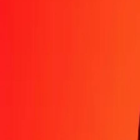
Pourquoi choisir Ria Money Transfer pour envoyer de l'argent à l'inte
Plus de 35 ans d'expérience de confiance
Livraison rapide et pratique
Envoyez de l'argent en quelques clics vers plus de 190 pays avec Ria.
Transferts sécurisés dans le monde entier
Soyez tranquille, nous avons effectué plus d'un milliard de transferts s
Aide de vraies personnes
Contactez notre équipe d'assistance 24h/24, 7j/7 quand vous en avez 
4,8 ★ sur l'App Store