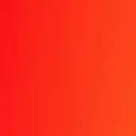
MXN
NZD
1
MXN
0,09899
NZD
5
MXN
0,49496
NZD
25
MXN
2,47482
NZD
50
MXN
4,94964
NZD
100
MXN
9,89929
NZD
500
MXN
49,49643
NZD
1 000
MXN
98,99285
NZD
10 000
MXN
989,92854
NZD
Convertir dollar néo-zélandais en peso mexicain
NZD
MXN
1
NZD
10,10174
MXN
5
NZD
50,50870
MXN
25
NZD
252,54348
MXN
50
NZD
505,08696
MXN
100
NZD
1 010,17392
MXN
500
NZD
5 050,86962
MXN
1 000
NZD
10 101,73923
MXN
10 000
NZD
101 017,39232
MXN