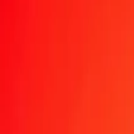
1,00 MXN = 0,09899285 NZD
peso mexicain en dollar néo-zélandais — Dernière mise à jour 9 aoû
Envoyer de l'argent
Nous utilisons le taux du marché interbancaire à titre indicatif un
Taux de change MXN en NZD aujourd'hui
Convertir peso mexicain en dollar néo-zélandais
Convertir dollar néo-zé
MXN
NZD
1
MXN
0,09899
NZD
5
MXN
0,49496
NZD
25
MXN
2,47482
NZD
50
MXN
4,94964
NZD
100
MXN
9,89929
NZD
500
MXN
49,49643
NZD
1 000
MXN
98,99285
NZD
10 000
MXN
989,92854
NZD
Convertir peso mexicain en dollar néo-zélandais