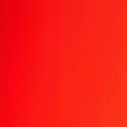
Suivre un transfert
Emplacements
Devenir agent
Aide
Télécharger l'application
Se connecter
S'inscrire
1,00 peso mexicain en dollar néo-zélandais aujourd'h
Convertissez MXN en NZD au taux de change actuel
Montant
MXN
Converti en
NZD