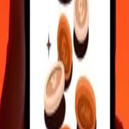
rnational
écurisés.
besoin.