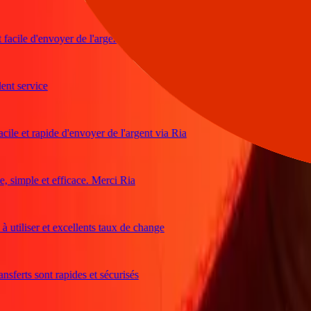
cile d'envoyer de l'argent
 service
e et rapide d'envoyer de l'argent via Ria
imple et efficace. Merci Ria
tiliser et excellents taux de change
erts sont rapides et sécurisés