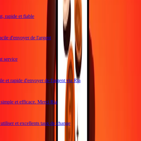
 rapide et fiable
cile d'envoyer de l'argent
 service
e et rapide d'envoyer de l'argent via Ria
imple et efficace. Merci Ria
tiliser et excellents taux de change