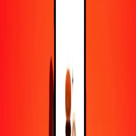
50
LKR
1,20455
MOP
100
LKR
2,40909
MOP
500
LKR
12,04545
MOP
1 000
LKR
24,09091
MOP
10 000
LKR
240,90907
MOP
Pourquoi choisir Ria Money Transfer pour envoyer de l'argent à
l'international
Plus de 35 ans d'expérience de confiance
Livraison rapide et pratique
Envoyez de l'argent en quelques clics vers plus de 190 pays avec
Ria.
Transferts sécurisés dans le monde entier
Soyez tranquille, nous avons effectué plus d'un milliard de transferts
sécurisés.