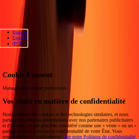
d'accessibilité
Droits des consommateurs
Suivez-nous
français
Ria Lithuania UAB. © 2026 Dandelion Payments, Inc. Tous droits
English
réservés.
中文
Préférences en matière de cookies
Cookie Consent
Manage your cookie preferences
Vos choix en matière de confidentialité
Nous utilisons des cookies et des technologies similaires, et nous
partageons certaines informations avec nos partenaires publicitaires
et d'analyse, ce qui peut être considéré comme une « vente » ou un «
partage » selon la loi sur la confidentialité de votre État. Vous
pouvez refuser à tout moment.
Lire notre Politique de confidentialité