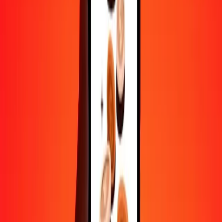
Aide de vraies personnes
Contactez notre équipe d'assistance 24h/24, 7j/7 quand vous en avez
besoin.
4,8 ★ sur Play Store
Tout faire avec l'application Ria
Envoyez de l'argent vers plus de 200 pays, suivez vos transferts,
enregistrez vos destinataires, trouvez des points de retrait à
proximité, et bien plus. Téléchargez l'application pour commencer.
Télécharger l'app
4,8 ★ sur Play Store
De confiance depuis plus de 38 ans DANS LE MONDE
Ce que disent les clients de Ria