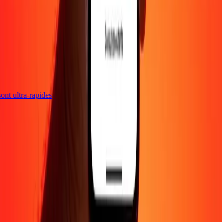
 sont ultra-rapides
Entreprise
À propos
Blog
Carrières
Envoyer de l'argent en
ligne
Entreprise
Devenir agent
Devenir affilié
Support
Politique de confidentialité
Avis sur les cookies
Conditions
générales
Promotion
Prévention de la fraude
Centre d'aide
Déclaration