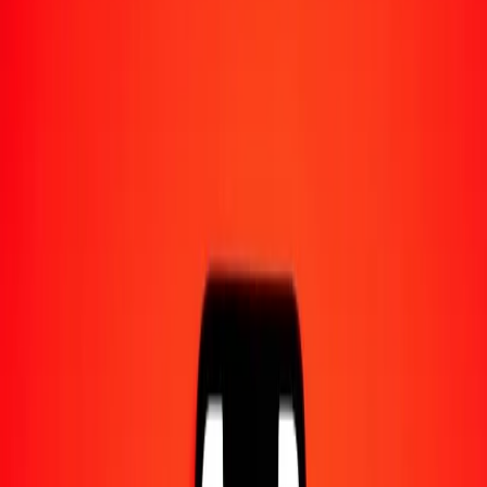
Converti en
LKR
1,00 MOP = 41,50943779 LKR
pataca macanaise en roupie srilankaise — Dernière mise à jour 9
août 2026 à 00:00 UTC
Envoyer de l'argent
Nous utilisons le taux du marché interbancaire à titre indicatif
uniquement.
Connectez-vous pour voir les taux d'envoi réels.
Taux de change MOP en LKR
aujourd'hui
Convertir pataca macanaise en roupie srilankaise
Convertir roupie srilankaise en pataca macanaise
MOP
LKR
1
MOP
41,50944
LKR
5
MOP
207,54719
LKR
25
MOP
1 037,73594
LKR
50
MOP
2 075,47189
LKR
100
MOP
4 150,94378
LKR