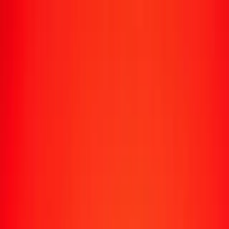
Suivre un transfert
Emplacements
Devenir agent
Aide
Télécharger l'application
Se connecter
S'inscrire
1,00 pataca macanaise en roupie srilankaise
aujourd'hui
Convertissez MOP en LKR au taux de change actuel
Montant
MOP