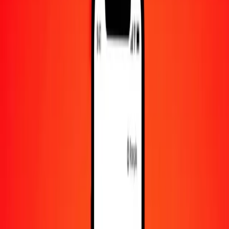
500
MOP
20 754,71889
LKR
1 000
MOP
41 509,43779
LKR
10 000
MOP
415 094,37790
LKR
Convertir pataca macanaise en roupie srilankaise
MOP
LKR
1
MOP
41,50944
LKR
5
MOP
207,54719
LKR
25
MOP
1 037,73594
LKR
50
MOP
2 075,47189
LKR
100
MOP
4 150,94378
LKR
500
MOP
20 754,71889
LKR
1 000
MOP
41 509,43779
LKR
10 000
MOP
415 094,37790
LKR
Convertir roupie srilankaise en pataca macanaise
LKR
MOP
1
LKR
0,02409
MOP
5
LKR
0,12045
MOP
25
LKR
0,60227
MOP