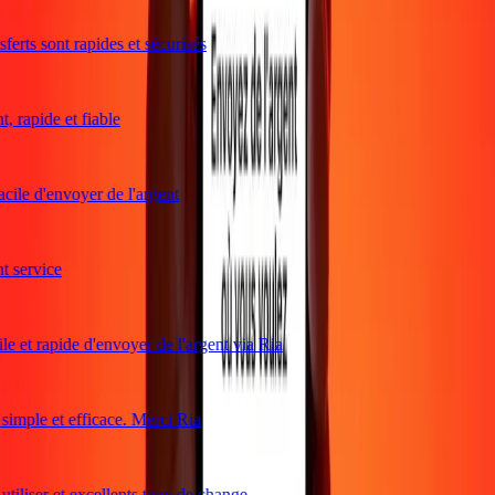
erts sont rapides et sécurisés
 rapide et fiable
cile d'envoyer de l'argent
 service
e et rapide d'envoyer de l'argent via Ria
imple et efficace. Merci Ria
tiliser et excellents taux de change