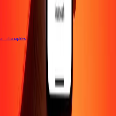
sont ultra-rapides
Entreprise
À propos
Blog
Carrières
Envoyer de l'argent en
ligne
Entreprise
Devenir agent
Devenir affilié
Support
Politique de confidentialité
Avis sur les cookies
Conditions
générales
Promotion
Prévention de la fraude
Centre d'aide
Déclaration
d'accessibilité
Droits des consommateurs
Suivez-nous