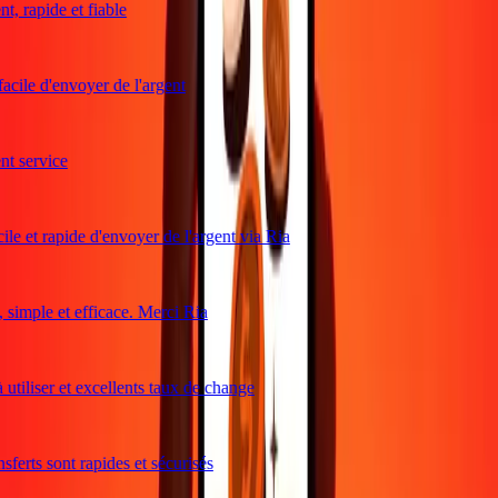
, rapide et fiable
acile d'envoyer de l'argent
t service
le et rapide d'envoyer de l'argent via Ria
simple et efficace. Merci Ria
utiliser et excellents taux de change
ferts sont rapides et sécurisés