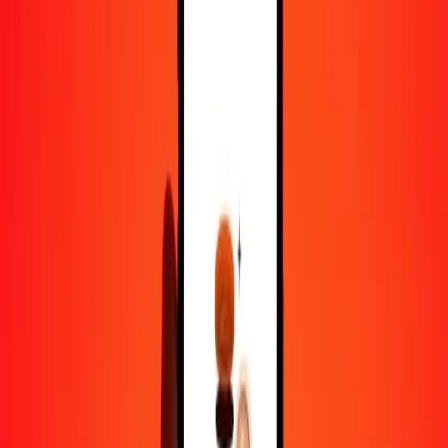
500
XAG
110 896 710,80356
MNT
1 000
XAG
221 793 421,60712
MNT
10 000
XAG
2 217 934 216,07115
MNT
Pourquoi choisir Ria Money Transfer pour envoyer de l'argent à
l'international
Plus de 35 ans d'expérience de confiance
Livraison rapide et pratique
Envoyez de l'argent en quelques clics vers plus de 190 pays avec
Ria.
Transferts sécurisés dans le monde entier
Soyez tranquille, nous avons effectué plus d'un milliard de transferts
sécurisés.
Aide de vraies personnes