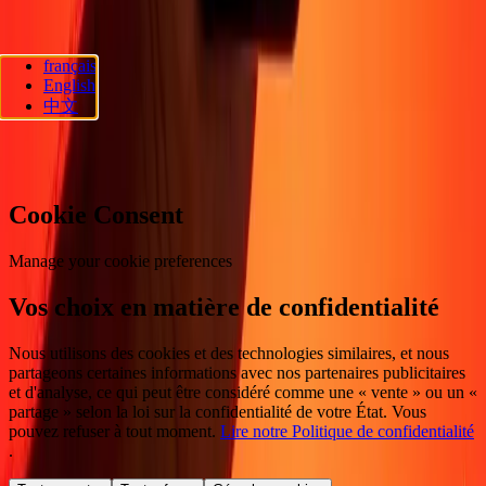
français
Ria Lithuania UAB. © 2026 Dandelion Payments, Inc. Tous droits
English
réservés.
中文
Préférences en matière de cookies
Cookie Consent
Manage your cookie preferences
Vos choix en matière de confidentialité
Nous utilisons des cookies et des technologies similaires, et nous
partageons certaines informations avec nos partenaires publicitaires
et d'analyse, ce qui peut être considéré comme une « vente » ou un «
partage » selon la loi sur la confidentialité de votre État. Vous
pouvez refuser à tout moment.
Lire notre Politique de confidentialité
.