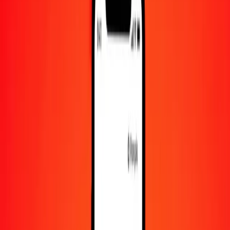
10 000
MNT
0,04509
XAG
Convertir tugrik mongol en XAG
MNT
XAG
1
MNT
0,00000
XAG
5
MNT
0,00002
XAG
25
MNT
0,00011
XAG
50
MNT
0,00023
XAG
100
MNT
0,00045
XAG
500
MNT
0,00225
XAG
1 000
MNT
0,00451
XAG
10 000
MNT
0,04509
XAG
Convertir XAG en tugrik mongol
XAG
MNT
1
XAG
221 793,42161
MNT
5
XAG
1 108 967,10804
MNT
25
XAG
5 544 835,54018
MNT
50
XAG
11 089 671,08036
MNT
100
XAG
22 179 342,16071
MNT