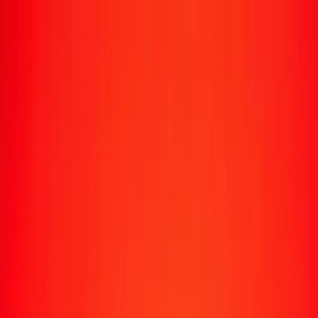
Suivre un transfert
Emplacements
Devenir agent
Aide
Télécharger l'application
Se connecter
S'inscrire
1,00 tugrik mongol en argent aujourd'hui
Convertissez MNT en XAG au taux de change actuel
Montant
MNT
Converti en
XAG