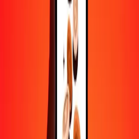
Contactez notre équipe d'assistance 24h/24, 7j/7 quand vous en avez
besoin.
4,8 ★ sur Play Store
Tout faire avec l'application Ria
Envoyez de l'argent vers plus de 200 pays, suivez vos transferts,
enregistrez vos destinataires, trouvez des points de retrait à
proximité, et bien plus. Téléchargez l'application pour commencer.
Télécharger l'app
4,8 ★ sur Play Store
De confiance depuis plus de 38 ans DANS LE MONDE
Ce que disent les clients de Ria