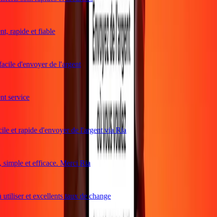
, rapide et fiable
acile d'envoyer de l'argent
t service
le et rapide d'envoyer de l'argent via Ria
simple et efficace. Merci Ria
utiliser et excellents taux de change