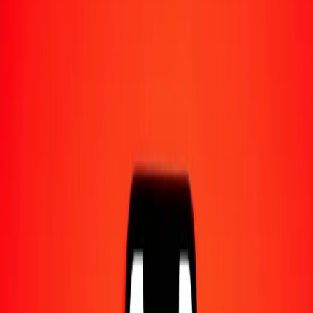
1,00 MNT = 0,00000451 XAG
tugrik mongol en XAG — Dernière mise à jour 7 août 2026 à 00:00
UTC
Envoyer de l'argent
Nous utilisons le taux du marché interbancaire à titre indicatif
uniquement.
Connectez-vous pour voir les taux d'envoi réels.
Taux de change MNT en XAG
aujourd'hui
Convertir tugrik mongol en XAG
Convertir XAG en tugrik mongol
MNT
XAG
1
MNT
0,00000
XAG
5
MNT
0,00002
XAG
25
MNT
0,00011
XAG
50
MNT
0,00023
XAG
100
MNT
0,00045
XAG
500
MNT
0,00225
XAG
1 000
MNT
0,00451
XAG