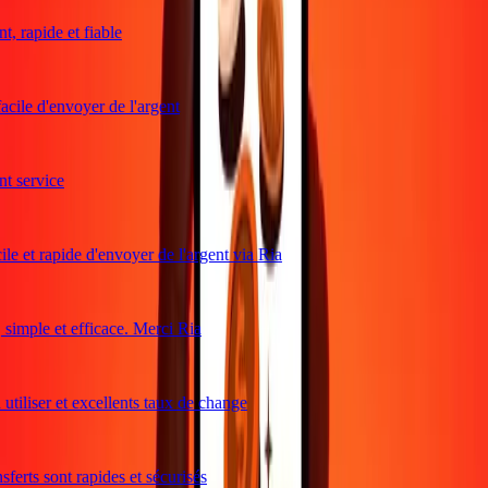
 rapide et fiable
cile d'envoyer de l'argent
 service
le et rapide d'envoyer de l'argent via Ria
imple et efficace. Merci Ria
utiliser et excellents taux de change
ferts sont rapides et sécurisés