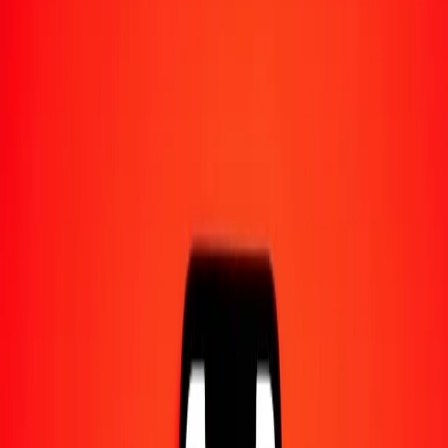
1,00 MAD = 98,16938043 CLP
dirham marocain en peso chilien — Dernière mise à jour 7 août
2026 à 00:00 UTC
Envoyer de l'argent
Nous utilisons le taux du marché interbancaire à titre indicatif
uniquement.
Connectez-vous pour voir les taux d'envoi réels.
Taux de change MAD en CLP
aujourd'hui
Convertir dirham marocain en peso chilien
Convertir peso chilien en dirham marocain
MAD
CLP
1
MAD
98,16938
CLP
5
MAD
490,84690
CLP
25
MAD
2 454,23451
CLP
50
MAD
4 908,46902
CLP
100
MAD
9 816,93804
CLP
500
MAD
49 084,69022
CLP