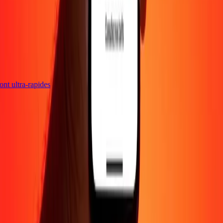
 sont ultra-rapides
Entreprise
À propos
Blog
Carrières
Envoyer de l'argent en
ligne
Entreprise
Devenir agent
Devenir affilié
Support
Politique de confidentialité
Avis sur les cookies
Conditions
générales
Promotion
Prévention de la fraude
Centre d'aide
Déclaration
d'accessibilité
Droits des consommateurs