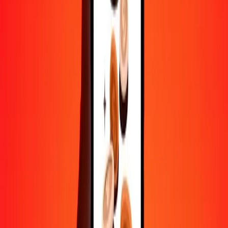
Aide de vraies personnes
Contactez notre équipe d'assistance 24h/24, 7j/7 quand vous en avez
besoin.
4,8 ★ sur Play Store
Tout faire avec l'application Ria
Envoyez de l'argent vers plus de 200 pays, suivez vos transferts,
enregistrez vos destinataires, trouvez des points de retrait à
proximité, et bien plus. Téléchargez l'application pour commencer.
Télécharger l'app
4,8 ★ sur Play Store
De confiance depuis plus de 38 ans DANS LE MONDE
Ce que disent les clients de Ria