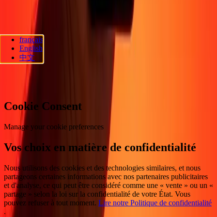
Suivez-nous
français
Ria Lithuania UAB. © 2026 Dandelion Payments, Inc. Tous droits
English
réservés.
中文
Préférences en matière de cookies
Cookie Consent
Manage your cookie preferences
Vos choix en matière de confidentialité
Nous utilisons des cookies et des technologies similaires, et nous
partageons certaines informations avec nos partenaires publicitaires
et d'analyse, ce qui peut être considéré comme une « vente » ou un «
partage » selon la loi sur la confidentialité de votre État. Vous
pouvez refuser à tout moment.
Lire notre Politique de confidentialité
.