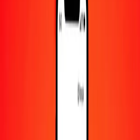
1 000
MAD
98 169,38043
CLP
10 000
MAD
981 693,80435
CLP
Convertir dirham marocain en peso chilien
MAD
CLP
1
MAD
98,16938
CLP
5
MAD
490,84690
CLP
25
MAD
2 454,23451
CLP
50
MAD
4 908,46902
CLP
100
MAD
9 816,93804
CLP
500
MAD
49 084,69022
CLP
1 000
MAD
98 169,38043
CLP
10 000
MAD
981 693,80435
CLP
Convertir peso chilien en dirham marocain
CLP
MAD
1
CLP
0,01019
MAD
5
CLP
0,05093
MAD
25
CLP
0,25466
MAD
50
CLP
0,50932
MAD