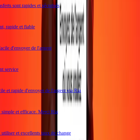
ferts sont rapides et sécurisés
 rapide et fiable
cile d'envoyer de l'argent
 service
le et rapide d'envoyer de l'argent via Ria
imple et efficace. Merci Ria
utiliser et excellents taux de change