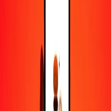
100
CLP
1,01865
MAD
500
CLP
5,09324
MAD
1 000
CLP
10,18648
MAD
10 000
CLP
101,86476
MAD
Pourquoi choisir Ria Money Transfer pour envoyer de l'argent à
l'international
Plus de 35 ans d'expérience de confiance
Livraison rapide et pratique
Envoyez de l'argent en quelques clics vers plus de 190 pays avec
Ria.
Transferts sécurisés dans le monde entier
Soyez tranquille, nous avons effectué plus d'un milliard de transferts
sécurisés.