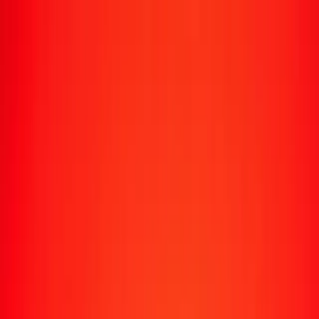
Suivre un transfert
Emplacements
Devenir agent
Aide
Télécharger l'application
Se connecter
S'inscrire
1,00 dirham marocain en peso chilien aujourd'hui
Convertissez MAD en CLP au taux de change actuel
Montant
MAD
Converti en
CLP