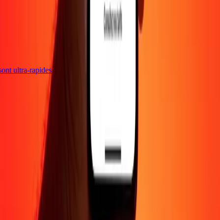
 sont ultra-rapides
Entreprise
À propos
Blog
Carrières
Envoyer de l'argent en
ligne
Entreprise
Devenir agent
Devenir affilié
Support
Politique de confidentialité
Avis sur les cookies
Conditions
générales
Promotion
Prévention de la fraude
Centre d'aide
Déclaration
d'accessibilité
Droits des consommateurs
Suivez-nous