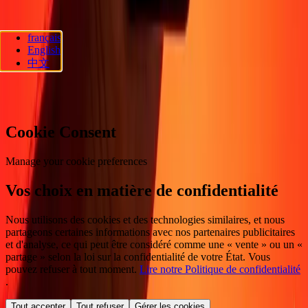
français
Ria Lithuania UAB. © 2026 Dandelion Payments, Inc. Tous droits
English
réservés.
中文
Préférences en matière de cookies
Cookie Consent
Manage your cookie preferences
Vos choix en matière de confidentialité
Nous utilisons des cookies et des technologies similaires, et nous
partageons certaines informations avec nos partenaires publicitaires
et d'analyse, ce qui peut être considéré comme une « vente » ou un «
partage » selon la loi sur la confidentialité de votre État. Vous
pouvez refuser à tout moment.
Lire notre Politique de confidentialité
.
Tout accepter
Tout refuser
Gérer les cookies