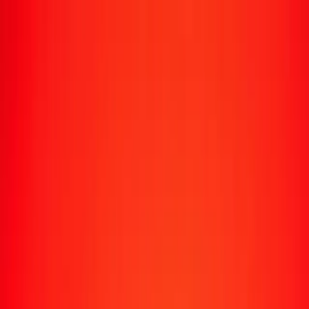
Suivre un transfert
Emplacements
Devenir agent
Aide
Télécharger l'application
Se connecter
S'inscrire
1,00 dinar jordanien en sol péruvien aujourd'hui
Convertissez JOD en PEN au taux de change actuel
Montant
JOD
Converti en
PEN