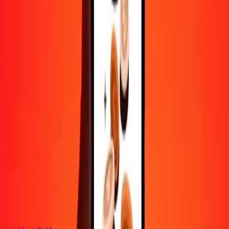
Contactez notre équipe d'assistance 24h/24, 7j/7 quand vous en avez
besoin.
4,8 ★ sur Play Store
Tout faire avec l'application Ria
Envoyez de l'argent vers plus de 200 pays, suivez vos transferts,
enregistrez vos destinataires, trouvez des points de retrait à
proximité, et bien plus. Téléchargez l'application pour commencer.
Télécharger l'app
4,8 ★ sur Play Store
De confiance depuis plus de 38 ans DANS LE MONDE
Ce que disent les clients de Ria