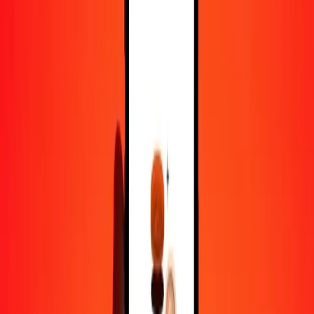
1 000
PEN
209,49774
JOD
10 000
PEN
2 094,97737
JOD
Pourquoi choisir Ria Money Transfer pour envoyer de l'argent à
l'international
Plus de 35 ans d'expérience de confiance
Livraison rapide et pratique
Envoyez de l'argent en quelques clics vers plus de 190 pays avec
Ria.
Transferts sécurisés dans le monde entier
Soyez tranquille, nous avons effectué plus d'un milliard de transferts
sécurisés.
Aide de vraies personnes