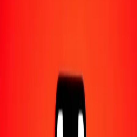
1,00 JOD = 4,77332126 PEN
dinar jordanien en sol péruvien — Dernière mise à jour 10 août
2026 à 00:00 UTC
Envoyer de l'argent
Nous utilisons le taux du marché interbancaire à titre indicatif
uniquement.
Connectez-vous pour voir les taux d'envoi réels.
Taux de change JOD en PEN aujourd'hui
Convertir dinar jordanien en sol péruvien
Convertir sol péruvien en dinar jordanien
JOD
PEN
1
JOD
4,77332
PEN
5
JOD
23,86661
PEN
25
JOD
119,33303
PEN
50
JOD
238,66606
PEN
100
JOD
477,33213
PEN
500
JOD
2 386,66063
PEN
1 000
JOD
4 773,32126
PEN