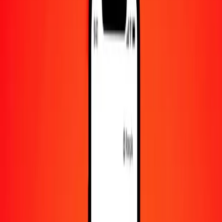
10 000
JOD
47 733,21256
PEN
Convertir dinar jordanien en sol péruvien
JOD
PEN
1
JOD
4,77332
PEN
5
JOD
23,86661
PEN
25
JOD
119,33303
PEN
50
JOD
238,66606
PEN
100
JOD
477,33213
PEN
500
JOD
2 386,66063
PEN
1 000
JOD
4 773,32126
PEN
10 000
JOD
47 733,21256
PEN
Convertir sol péruvien en dinar jordanien
PEN
JOD
1
PEN
0,20950
JOD
5
PEN
1,04749
JOD
25
PEN
5,23744
JOD
50
PEN
10,47489
JOD
100
PEN
20,94977
JOD
500
PEN
104,74887
JOD