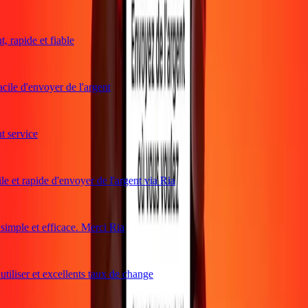
 rapide et fiable
cile d'envoyer de l'argent
 service
e et rapide d'envoyer de l'argent via Ria
imple et efficace. Merci Ria
tiliser et excellents taux de change