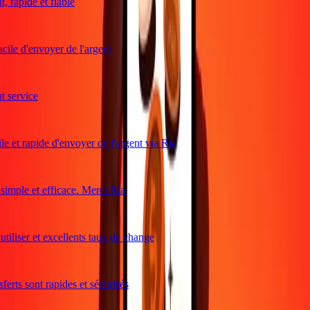
 rapide et fiable
cile d'envoyer de l'argent
 service
e et rapide d'envoyer de l'argent via Ria
imple et efficace. Merci Ria
tiliser et excellents taux de change
erts sont rapides et sécurisés