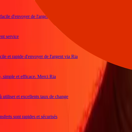
ile d'envoyer de l'argent
service
 et rapide d'envoyer de l'argent via Ria
mple et efficace. Merci Ria
iliser et excellents taux de change
rts sont rapides et sécurisés