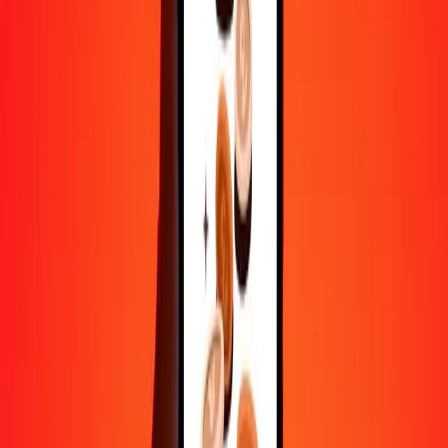
sécurisés.
Aide de vraies personnes
Contactez notre équipe d'assistance 24h/24, 7j/7 quand vous en avez
besoin.
4,8 ★ sur Play Store
Tout faire avec l'application Ria
Envoyez de l'argent vers plus de 200 pays, suivez vos transferts,
enregistrez vos destinataires, trouvez des points de retrait à
proximité, et bien plus. Téléchargez l'application pour commencer.
Télécharger l'app
4,8 ★ sur Play Store
De confiance depuis plus de 38 ans DANS LE MONDE