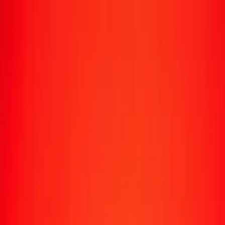
Suivre un transfert
Emplacements
Devenir agent
Aide
Télécharger l'application
Se connecter
S'inscrire
1,00 quetzal guatémaltèque en couronne tchèque
aujourd'hui
Convertissez GTQ en CZK au taux de change actuel
Montant
GTQ