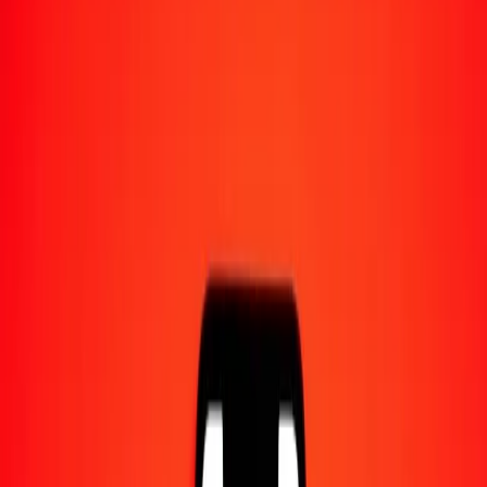
Converti en
CZK
1,00 GTQ = 2,75018389 CZK
quetzal guatémaltèque en couronne tchèque — Dernière mise à jour
8 août 2026 à 00:00 UTC
Envoyer de l'argent
Nous utilisons le taux du marché interbancaire à titre indicatif
uniquement.
Connectez-vous pour voir les taux d'envoi réels.
Taux de change GTQ en CZK
aujourd'hui
Convertir quetzal guatémaltèque en couronne tchèque
Convertir couronne tchèque en quetzal guatémaltèque
GTQ
CZK
1
GTQ
2,75018
CZK
5
GTQ
13,75092
CZK
25
GTQ
68,75460
CZK
50
GTQ
137,50919
CZK
100
GTQ
275,01839
CZK