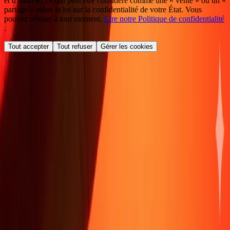
et d'analyse, ce qui peut être considéré comme une « vente » ou un «
partage » selon la loi sur la confidentialité de votre État. Vous
pouvez refuser à tout moment.
Lire notre Politique de confidentialité
.
Tout accepter
Tout refuser
Gérer les cookies