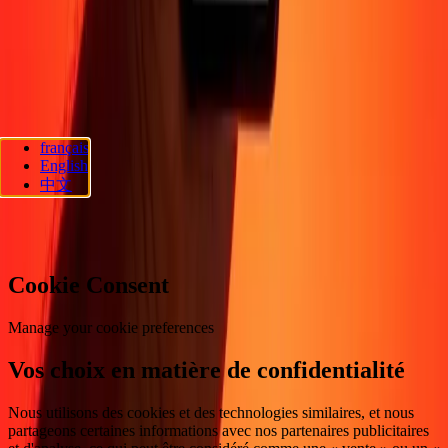
Politique de confidentialité
Avis sur les cookies
Conditions
générales
Promotion
Prévention de la fraude
Centre d'aide
Déclaration
d'accessibilité
Droits des consommateurs
Suivez-nous
français
Ria Lithuania UAB. © 2026 Dandelion Payments, Inc. Tous droits
English
réservés.
中文
Préférences en matière de cookies
Cookie Consent
Manage your cookie preferences
Vos choix en matière de confidentialité
Nous utilisons des cookies et des technologies similaires, et nous
partageons certaines informations avec nos partenaires publicitaires