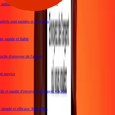
utiliser et excellents taux de change
ferts sont rapides et sécurisés
, rapide et fiable
acile d'envoyer de l'argent
 service
le et rapide d'envoyer de l'argent via Ria
imple et efficace. Merci Ria