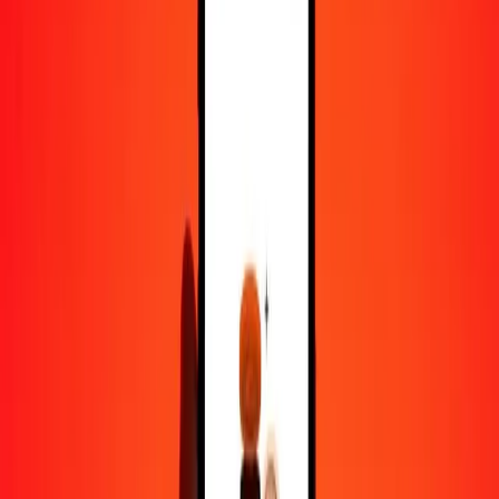
1
CZK
0,36361
GTQ
5
CZK
1,81806
GTQ
25
CZK
9,09030
GTQ
50
CZK
18,18060
GTQ
100
CZK
36,36120
GTQ
500
CZK
181,80602
GTQ
1 000
CZK
363,61205
GTQ
10 000
CZK
3 636,12050
GTQ
Pourquoi choisir Ria Money Transfer pour envoyer de l'argent à
l'international
Plus de 35 ans d'expérience de confiance
Livraison rapide et pratique
Envoyez de l'argent en quelques clics vers plus de 190 pays avec
Ria.
Transferts sécurisés dans le monde entier
Soyez tranquille, nous avons effectué plus d'un milliard de transferts