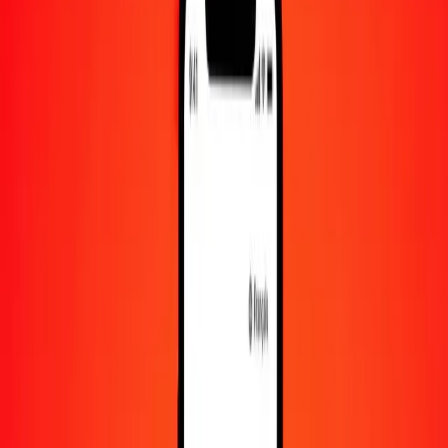
500
GTQ
1 375,09194
CZK
1 000
GTQ
2 750,18389
CZK
10 000
GTQ
27 501,83885
CZK
Convertir quetzal guatémaltèque en couronne
tchèque
GTQ
CZK
1
GTQ
2,75018
CZK
5
GTQ
13,75092
CZK
25
GTQ
68,75460
CZK
50
GTQ
137,50919
CZK
100
GTQ
275,01839
CZK
500
GTQ
1 375,09194
CZK
1 000
GTQ
2 750,18389
CZK
10 000
GTQ
27 501,83885
CZK
Convertir couronne tchèque en quetzal
guatémaltèque
CZK
GTQ