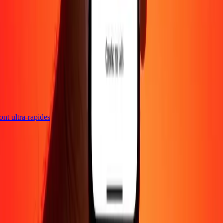
 sont ultra-rapides
Entreprise
À propos
Blog
Carrières
Envoyer de l'argent en
ligne
Entreprise
Devenir agent
Devenir affilié
Support