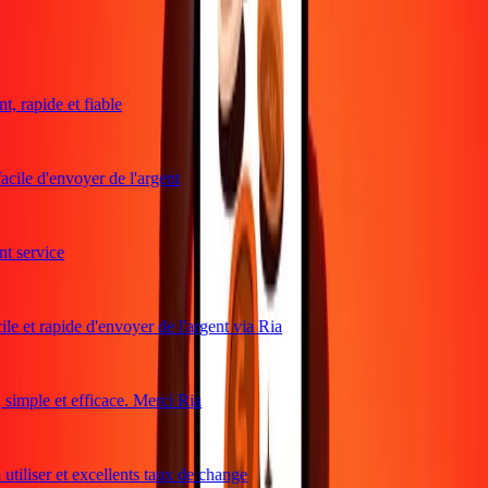
Ce que disent les clients de Ria
, rapide et fiable
acile d'envoyer de l'argent
 service
le et rapide d'envoyer de l'argent via Ria
imple et efficace. Merci Ria
utiliser et excellents taux de change