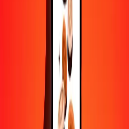
Aide de vraies personnes
Contactez notre équipe d'assistance 24h/24, 7j/7 quand vous en avez
besoin.
4,8 ★ sur Play Store
Tout faire avec l'application Ria
Envoyez de l'argent vers plus de 200 pays, suivez vos transferts,
enregistrez vos destinataires, trouvez des points de retrait à
proximité, et bien plus. Téléchargez l'application pour commencer.
Télécharger l'app
4,8 ★ sur Play Store
De confiance depuis plus de 38 ans DANS LE MONDE
Ce que disent les clients de Ria