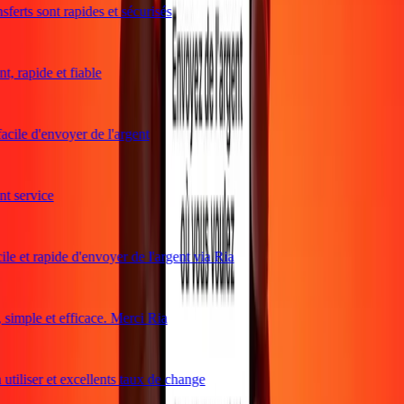
ferts sont rapides et sécurisés
, rapide et fiable
acile d'envoyer de l'argent
 service
le et rapide d'envoyer de l'argent via Ria
imple et efficace. Merci Ria
utiliser et excellents taux de change