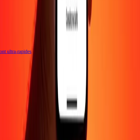
 sont ultra-rapides
Entreprise
À propos
Blog
Carrières
Envoyer de l'argent en
ligne
Entreprise
Devenir agent
Devenir affilié
Support
Politique de confidentialité
Avis sur les cookies
Conditions
générales
Promotion
Prévention de la fraude
Centre d'aide
Déclaration
d'accessibilité
Droits des consommateurs