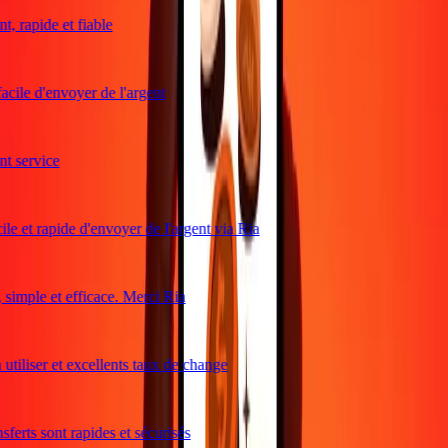
, rapide et fiable
acile d'envoyer de l'argent
 service
le et rapide d'envoyer de l'argent via Ria
imple et efficace. Merci Ria
utiliser et excellents taux de change
ferts sont rapides et sécurisés