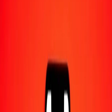
Converti en
NPR
1,00 GIP = 205,04745012 NPR
livre de Gibraltar en roupie népalaise — Dernière mise à jour 6 août
2026 à 00:00 UTC
Envoyer de l'argent
Nous utilisons le taux du marché interbancaire à titre indicatif
uniquement.
Connectez-vous pour voir les taux d'envoi réels.
Taux de change GIP en NPR aujourd'hui
Convertir livre de Gibraltar en roupie népalaise
Convertir roupie népalaise en livre de Gibraltar
GIP
NPR
1
GIP
205,04745
NPR
5
GIP
1 025,23725
NPR
25
GIP
5 126,18625
NPR
50
GIP
10 252,37251
NPR
100
GIP
20 504,74501
NPR
500
GIP
102 523,72506
NPR