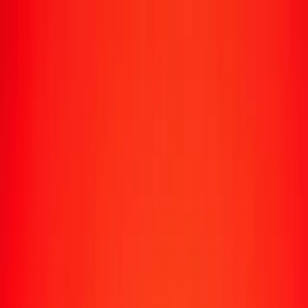
Suivre un transfert
Emplacements
Devenir agent
Aide
Télécharger l'application
Se connecter
S'inscrire
1,00 livre de Gibraltar en roupie népalaise
aujourd'hui
Convertissez GIP en NPR au taux de change actuel
Montant
GIP