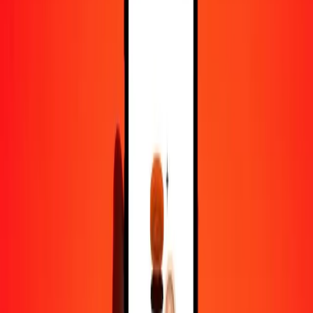
100
NPR
0,48769
GIP
500
NPR
2,43846
GIP
1 000
NPR
4,87692
GIP
10 000
NPR
48,76920
GIP
Pourquoi choisir Ria Money Transfer pour envoyer de l'argent à
l'international
Plus de 35 ans d'expérience de confiance
Livraison rapide et pratique
Envoyez de l'argent en quelques clics vers plus de 190 pays avec
Ria.
Transferts sécurisés dans le monde entier
Soyez tranquille, nous avons effectué plus d'un milliard de transferts
sécurisés.