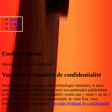
Suivez-nous
français
Ria Lithuania UAB. © 2026 Dandelion Payments, Inc. Tous droits
English
réservés.
中文
Préférences en matière de cookies
Cookie Consent
Manage your cookie preferences
Vos choix en matière de confidentialité
Nous utilisons des cookies et des technologies similaires, et nous
partageons certaines informations avec nos partenaires publicitaires
et d'analyse, ce qui peut être considéré comme une « vente » ou un «
partage » selon la loi sur la confidentialité de votre État. Vous
pouvez refuser à tout moment.
Lire notre Politique de confidentialité
.