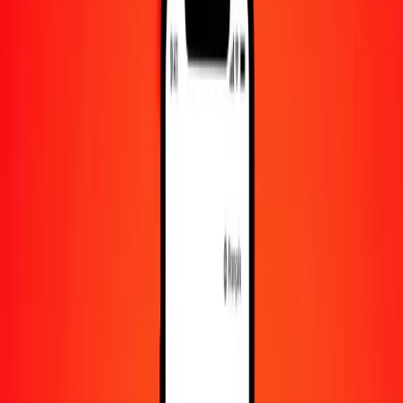
1 000
GIP
205 047,45012
NPR
10 000
GIP
2 050 474,50116
NPR
Convertir livre de Gibraltar en roupie népalaise
GIP
NPR
1
GIP
205,04745
NPR
5
GIP
1 025,23725
NPR
25
GIP
5 126,18625
NPR
50
GIP
10 252,37251
NPR
100
GIP
20 504,74501
NPR
500
GIP
102 523,72506
NPR
1 000
GIP
205 047,45012
NPR
10 000
GIP
2 050 474,50116
NPR
Convertir roupie népalaise en livre de Gibraltar
NPR
GIP
1
NPR
0,00488
GIP
5
NPR
0,02438
GIP
25
NPR
0,12192
GIP
50
NPR
0,24385
GIP