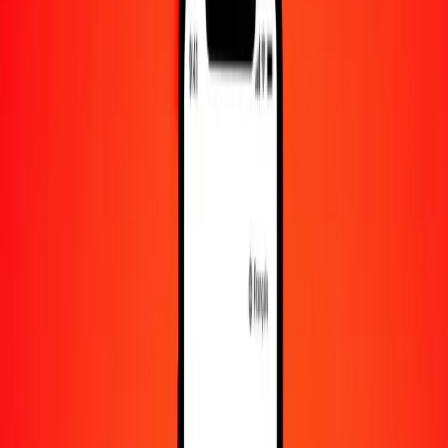
10 000
GBP
283 062,40056
CZK
Convertir livre sterling en couronne tchèque
GBP
CZK
1
GBP
28,30624
CZK
5
GBP
141,53120
CZK
25
GBP
707,65600
CZK
50
GBP
1 415,31200
CZK
100
GBP
2 830,62401
CZK
500
GBP
14 153,12003
CZK
1 000
GBP
28 306,24006
CZK
10 000
GBP
283 062,40056
CZK
Convertir couronne tchèque en livre sterling
CZK
GBP
1
CZK
0,03533
GBP
5
CZK
0,17664
GBP
25
CZK
0,88320
GBP
50
CZK
1,76639
GBP
100
CZK
3,53279
GBP
500
CZK
17,66395
GBP