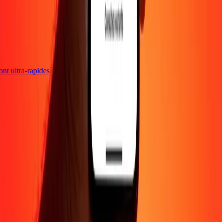
sont ultra-rapides
Entreprise
À propos
Blog
Carrières
Envoyer de l'argent en
ligne
Entreprise
Devenir agent
Devenir affilié
Support
Politique de confidentialité
Avis sur les cookies
Conditions
générales
Promotion
Prévention de la fraude
Centre d'aide
Déclaration
d'accessibilité
Droits des consommateurs
Suivez-nous