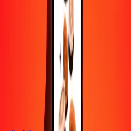
Contactez notre équipe d'assistance 24h/24, 7j/7 quand vous en avez
besoin.
4,8 ★ sur Play Store
Tout faire avec l'application Ria
Envoyez de l'argent vers plus de 200 pays, suivez vos transferts,
enregistrez vos destinataires, trouvez des points de retrait à
proximité, et bien plus. Téléchargez l'application pour commencer.
Télécharger l'app
4,8 ★ sur Play Store
De confiance depuis plus de 38 ans DANS LE MONDE
Ce que disent les clients de Ria