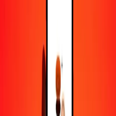
1 000
CZK
35,32790
GBP
10 000
CZK
353,27899
GBP
Pourquoi choisir Ria Money Transfer pour envoyer de l'argent à
l'international
Plus de 35 ans d'expérience de confiance
Livraison rapide et pratique
Envoyez de l'argent en quelques clics vers plus de 190 pays avec
Ria.
Transferts sécurisés dans le monde entier
Soyez tranquille, nous avons effectué plus d'un milliard de transferts
sécurisés.
Aide de vraies personnes