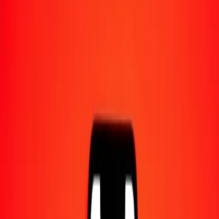
1,00 GBP = 28,30624006 CZK
livre sterling en couronne tchèque — Dernière mise à jour 8 août
2026 à 00:00 UTC
Envoyer de l'argent
Nous utilisons le taux du marché interbancaire à titre indicatif
uniquement.
Connectez-vous pour voir les taux d'envoi réels.
Taux de change GBP en CZK aujourd'hui
Convertir livre sterling en couronne tchèque
Convertir couronne tchèque en livre sterling
GBP
CZK
1
GBP
28,30624
CZK
5
GBP
141,53120
CZK
25
GBP
707,65600
CZK
50
GBP
1 415,31200
CZK
100
GBP
2 830,62401
CZK
500
GBP
14 153,12003
CZK
1 000
GBP
28 306,24006
CZK