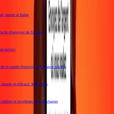
, rapide et fiable
acile d'envoyer de l'argent
 service
le et rapide d'envoyer de l'argent via Ria
imple et efficace. Merci Ria
utiliser et excellents taux de change