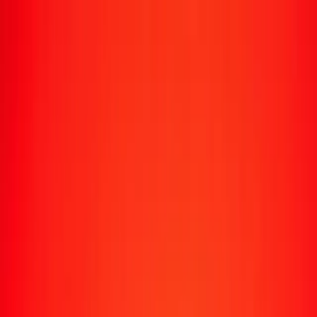
Suivre un transfert
Emplacements
Devenir agent
Aide
Télécharger l'application
Se connecter
S'inscrire
1,00 livre sterling en couronne tchèque aujourd'hui
Convertissez GBP en CZK au taux de change actuel
Montant
GBP
Converti en
CZK