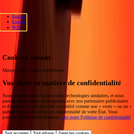
français
Ria Lithuania UAB. © 2026 Dandelion Payments, Inc. Tous droits
English
réservés.
中文
Préférences en matière de cookies
Cookie Consent
Manage your cookie preferences
Vos choix en matière de confidentialité
Nous utilisons des cookies et des technologies similaires, et nous
partageons certaines informations avec nos partenaires publicitaires
et d'analyse, ce qui peut être considéré comme une « vente » ou un «
partage » selon la loi sur la confidentialité de votre État. Vous
pouvez refuser à tout moment.
Lire notre Politique de confidentialité
.
Tout accepter
Tout refuser
Gérer les cookies