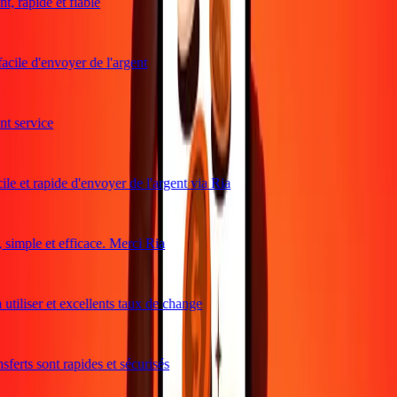
, rapide et fiable
acile d'envoyer de l'argent
 service
le et rapide d'envoyer de l'argent via Ria
imple et efficace. Merci Ria
utiliser et excellents taux de change
ferts sont rapides et sécurisés