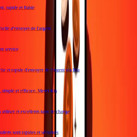
, rapide et fiable
acile d'envoyer de l'argent
 service
le et rapide d'envoyer de l'argent via Ria
imple et efficace. Merci Ria
utiliser et excellents taux de change
ferts sont rapides et sécurisés