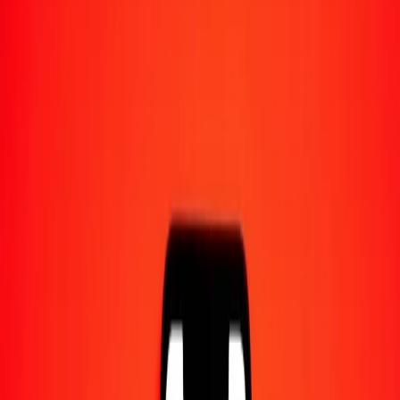
Converti en
SBD
1,00 FJD = 3,61895921 SBD
dollar fidjien en dollar des îles Salomon — Dernière mise à jour 7
août 2026 à 00:00 UTC
Envoyer de l'argent
Nous utilisons le taux du marché interbancaire à titre indicatif
uniquement.
Connectez-vous pour voir les taux d'envoi réels.
Taux de change FJD en SBD aujourd'hui
Convertir dollar fidjien en dollar des îles Salomon
Convertir dollar des îles Salomon en dollar fidjien
FJD
SBD
1
FJD
3,61896
SBD
5
FJD
18,09480
SBD
25
FJD
90,47398
SBD
50
FJD
180,94796
SBD
100
FJD
361,89592
SBD
500
FJD
1 809,47961
SBD