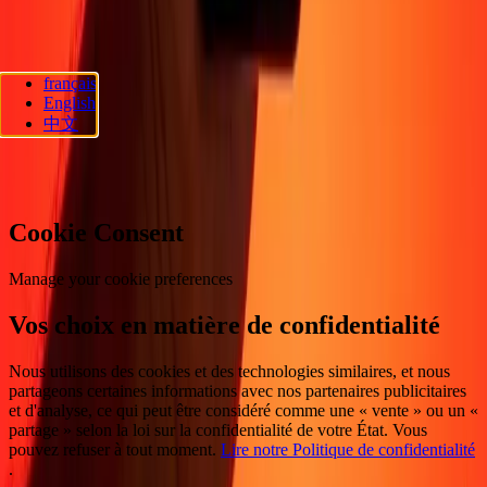
Suivez-nous
français
Ria Lithuania UAB. © 2026 Dandelion Payments, Inc. Tous droits
English
réservés.
中文
Préférences en matière de cookies
Cookie Consent
Manage your cookie preferences
Vos choix en matière de confidentialité
Nous utilisons des cookies et des technologies similaires, et nous
partageons certaines informations avec nos partenaires publicitaires
et d'analyse, ce qui peut être considéré comme une « vente » ou un «
partage » selon la loi sur la confidentialité de votre État. Vous
pouvez refuser à tout moment.
Lire notre Politique de confidentialité
.