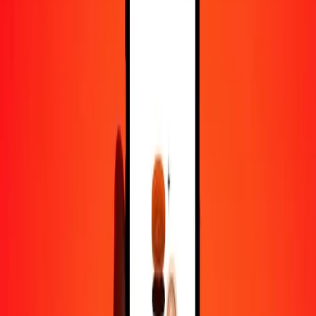
100
SBD
27,63225
FJD
500
SBD
138,16127
FJD
1 000
SBD
276,32254
FJD
10 000
SBD
2 763,22539
FJD
Pourquoi choisir Ria Money Transfer pour envoyer de l'argent à
l'international
Plus de 35 ans d'expérience de confiance
Livraison rapide et pratique
Envoyez de l'argent en quelques clics vers plus de 190 pays avec
Ria.
Transferts sécurisés dans le monde entier
Soyez tranquille, nous avons effectué plus d'un milliard de transferts
sécurisés.