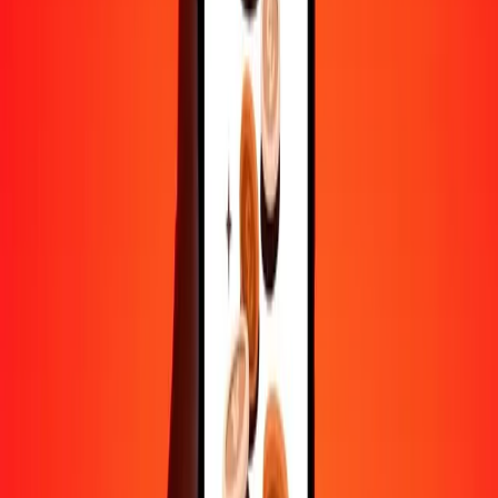
Aide de vraies personnes
Contactez notre équipe d'assistance 24h/24, 7j/7 quand vous en avez
besoin.
4,8 ★ sur Play Store
Tout faire avec l'application Ria
Envoyez de l'argent vers plus de 200 pays, suivez vos transferts,
enregistrez vos destinataires, trouvez des points de retrait à
proximité, et bien plus. Téléchargez l'application pour commencer.
Télécharger l'app
4,8 ★ sur Play Store
De confiance depuis plus de 38 ans DANS LE MONDE
Ce que disent les clients de Ria