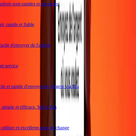
ferts sont rapides et sécurisés
, rapide et fiable
acile d'envoyer de l'argent
 service
le et rapide d'envoyer de l'argent via Ria
imple et efficace. Merci Ria
utiliser et excellents taux de change