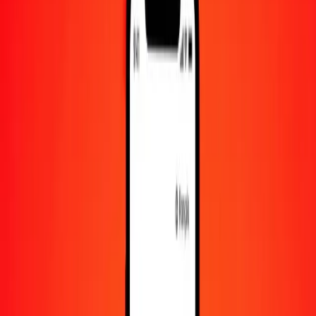
1 000
FJD
3 618,95921
SBD
10 000
FJD
36 189,59214
SBD
Convertir dollar fidjien en dollar des îles Salomon
FJD
SBD
1
FJD
3,61896
SBD
5
FJD
18,09480
SBD
25
FJD
90,47398
SBD
50
FJD
180,94796
SBD
100
FJD
361,89592
SBD
500
FJD
1 809,47961
SBD
1 000
FJD
3 618,95921
SBD
10 000
FJD
36 189,59214
SBD
Convertir dollar des îles Salomon en dollar fidjien
SBD
FJD
1
SBD
0,27632
FJD
5
SBD
1,38161
FJD
25
SBD
6,90806
FJD
50
SBD
13,81613
FJD