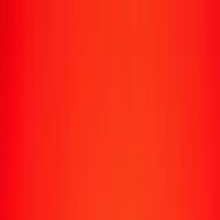
Suivre un transfert
Emplacements
Devenir agent
Aide
Télécharger l'application
Se connecter
S'inscrire
1,00 dollar fidjien en dollar des îles Salomon
aujourd'hui
Convertissez FJD en SBD au taux de change actuel
Montant
FJD