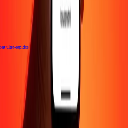
sont ultra-rapides
Entreprise
À propos
Blog
Carrières
Envoyer de l'argent en
ligne
Entreprise
Devenir agent
Devenir affilié
Support
Politique de confidentialité
Avis sur les cookies
Conditions
générales
Promotion
Prévention de la fraude
Centre d'aide
Déclaration
d'accessibilité
Droits des consommateurs