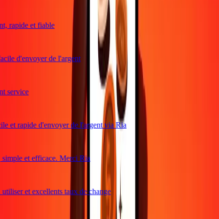
, rapide et fiable
acile d'envoyer de l'argent
 service
le et rapide d'envoyer de l'argent via Ria
imple et efficace. Merci Ria
utiliser et excellents taux de change