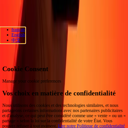
d'accessibilité
Droits des consommateurs
Suivez-nous
français
Ria Lithuania UAB. © 2026 Dandelion Payments, Inc. Tous droits
English
réservés.
中文
Préférences en matière de cookies
Cookie Consent
Manage your cookie preferences
Vos choix en matière de confidentialité
Nous utilisons des cookies et des technologies similaires, et nous
partageons certaines informations avec nos partenaires publicitaires
et d'analyse, ce qui peut être considéré comme une « vente » ou un «
partage » selon la loi sur la confidentialité de votre État. Vous
pouvez refuser à tout moment.
Lire notre Politique de confidentialité