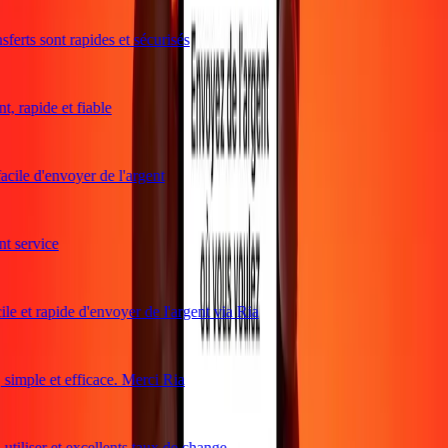
ferts sont rapides et sécurisés
, rapide et fiable
acile d'envoyer de l'argent
 service
le et rapide d'envoyer de l'argent via Ria
imple et efficace. Merci Ria
utiliser et excellents taux de change