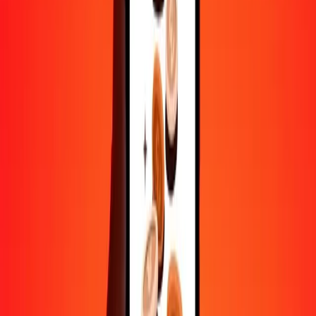
Aide de vraies personnes
Contactez notre équipe d'assistance 24h/24, 7j/7 quand vous en avez
besoin.
4,8 ★ sur Play Store
Tout faire avec l'application Ria
Envoyez de l'argent vers plus de 200 pays, suivez vos transferts,
enregistrez vos destinataires, trouvez des points de retrait à
proximité, et bien plus. Téléchargez l'application pour commencer.
Télécharger l'app
4,8 ★ sur Play Store
De confiance depuis plus de 38 ans DANS LE MONDE
Ce que disent les clients de Ria