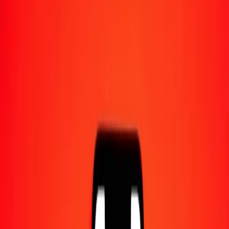
Converti en
UAH
1,00 CZK = 2,13838919 UAH
couronne tchèque en hryvnia ukrainienne — Dernière mise à jour 6
août 2026 à 00:00 UTC
Envoyer de l'argent
Nous utilisons le taux du marché interbancaire à titre indicatif
uniquement.
Connectez-vous pour voir les taux d'envoi réels.
Taux de change CZK en UAH
aujourd'hui
Convertir couronne tchèque en hryvnia ukrainienne
Convertir hryvnia ukrainienne en couronne tchèque
CZK
UAH
1
CZK
2,13839
UAH
5
CZK
10,69195
UAH
25
CZK
53,45973
UAH
50
CZK
106,91946
UAH
100
CZK
213,83892
UAH