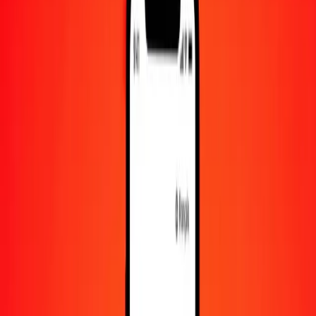
500
CZK
1 069,19459
UAH
1 000
CZK
2 138,38919
UAH
10 000
CZK
21 383,89188
UAH
Convertir couronne tchèque en hryvnia ukrainienne
CZK
UAH
1
CZK
2,13839
UAH
5
CZK
10,69195
UAH
25
CZK
53,45973
UAH
50
CZK
106,91946
UAH
100
CZK
213,83892
UAH
500
CZK
1 069,19459
UAH
1 000
CZK
2 138,38919
UAH
10 000
CZK
21 383,89188
UAH
Convertir hryvnia ukrainienne en couronne tchèque
UAH
CZK
1
UAH
0,46764
CZK
5
UAH
2,33821
CZK
25
UAH
11,69104
CZK