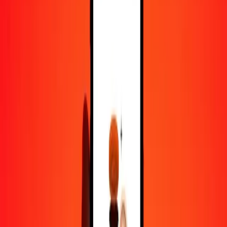
50
UAH
23,38209
CZK
100
UAH
46,76417
CZK
500
UAH
233,82086
CZK
1 000
UAH
467,64172
CZK
10 000
UAH
4 676,41721
CZK
Pourquoi choisir Ria Money Transfer pour envoyer de l'argent à
l'international
Plus de 35 ans d'expérience de confiance
Livraison rapide et pratique
Envoyez de l'argent en quelques clics vers plus de 190 pays avec
Ria.
Transferts sécurisés dans le monde entier
Soyez tranquille, nous avons effectué plus d'un milliard de transferts
sécurisés.