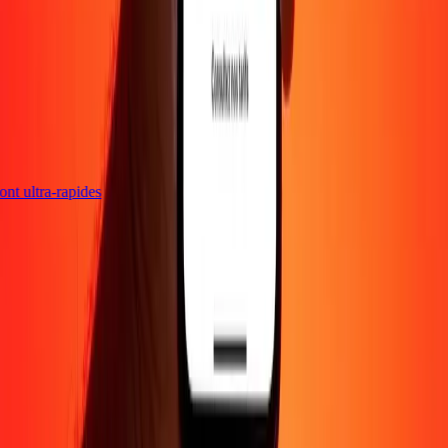
 sont ultra-rapides
Entreprise
À propos
Blog
Carrières
Envoyer de l'argent en
ligne
Entreprise
Devenir agent
Devenir affilié
Support
Politique de confidentialité
Avis sur les cookies
Conditions
générales
Promotion
Prévention de la fraude
Centre d'aide
Déclaration