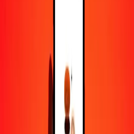
100
XAG
2 885 603,14877
CRC
500
XAG
14 428 015,74385
CRC
1 000
XAG
28 856 031,48770
CRC
10 000
XAG
288 560 314,87702
CRC
Pourquoi choisir Ria Money Transfer pour envoyer de l'argent à
l'international
Plus de 35 ans d'expérience de confiance
Livraison rapide et pratique
Envoyez de l'argent en quelques clics vers plus de 190 pays avec
Ria.
Transferts sécurisés dans le monde entier
Soyez tranquille, nous avons effectué plus d'un milliard de transferts
sécurisés.