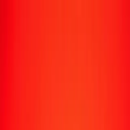
Suivre un transfert
Emplacements
Devenir agent
Aide
Télécharger l'application
Se connecter
S'inscrire
1,00 colón costaricain en argent aujourd'hui
Convertissez CRC en XAG au taux de change actuel
Montant
CRC
Converti en
XAG