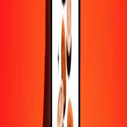
Aide de vraies personnes
Contactez notre équipe d'assistance 24h/24, 7j/7 quand vous en avez
besoin.
4,8 ★ sur Play Store
Tout faire avec l'application Ria
Envoyez de l'argent vers plus de 200 pays, suivez vos transferts,
enregistrez vos destinataires, trouvez des points de retrait à
proximité, et bien plus. Téléchargez l'application pour commencer.
Télécharger l'app
4,8 ★ sur Play Store
De confiance depuis plus de 38 ans DANS LE MONDE
Ce que disent les clients de Ria