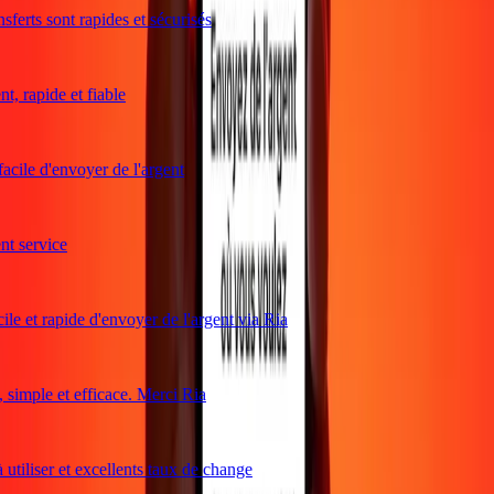
ferts sont rapides et sécurisés
, rapide et fiable
acile d'envoyer de l'argent
t service
le et rapide d'envoyer de l'argent via Ria
simple et efficace. Merci Ria
utiliser et excellents taux de change