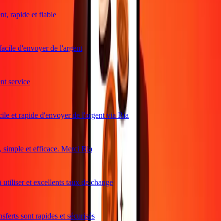
, rapide et fiable
acile d'envoyer de l'argent
t service
le et rapide d'envoyer de l'argent via Ria
simple et efficace. Merci Ria
utiliser et excellents taux de change
ferts sont rapides et sécurisés