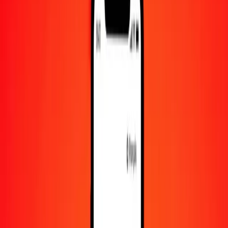
1 000
CRC
0,03465
XAG
10 000
CRC
0,34655
XAG
Convertir colón costaricain en XAG
CRC
XAG
1
CRC
0,00003
XAG
5
CRC
0,00017
XAG
25
CRC
0,00087
XAG
50
CRC
0,00173
XAG
100
CRC
0,00347
XAG
500
CRC
0,01733
XAG
1 000
CRC
0,03465
XAG
10 000
CRC
0,34655
XAG
Convertir XAG en colón costaricain
XAG
CRC
1
XAG
28 856,03149
CRC
5
XAG
144 280,15744
CRC
25
XAG
721 400,78719
CRC
50
XAG
1 442 801,57439
CRC