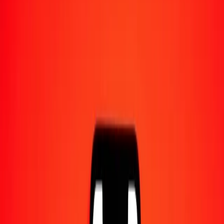
1,00 CRC = 0,00003465 XAG
colón costaricain en XAG — Dernière mise à jour 8 août 2026 à
00:00 UTC
Envoyer de l'argent
Nous utilisons le taux du marché interbancaire à titre indicatif
uniquement.
Connectez-vous pour voir les taux d'envoi réels.
Taux de change CRC en XAG
aujourd'hui
Convertir colón costaricain en XAG
Convertir XAG en colón costaricain
CRC
XAG
1
CRC
0,00003
XAG
5
CRC
0,00017
XAG
25
CRC
0,00087
XAG
50
CRC
0,00173
XAG
100
CRC
0,00347
XAG
500
CRC
0,01733
XAG