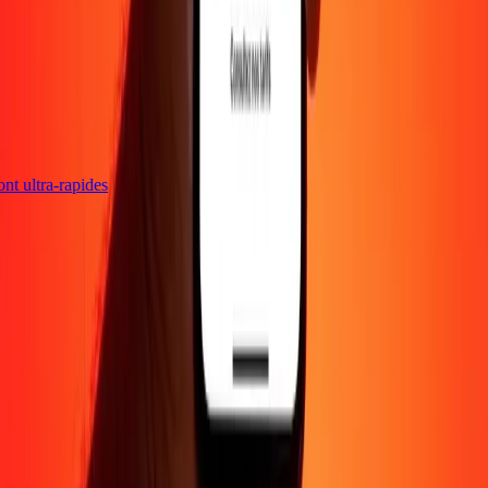
sont ultra-rapides
Entreprise
À propos
Blog
Carrières
Envoyer de l'argent en
ligne
Entreprise
Devenir agent
Devenir affilié
Support
Politique de confidentialité
Avis sur les cookies
Conditions
générales
Promotion
Prévention de la fraude
Centre d'aide
Déclaration
d'accessibilité
Droits des consommateurs