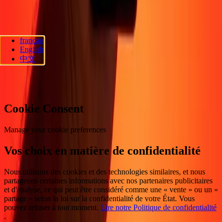
Suivez-nous
français
Ria Lithuania UAB. © 2026 Dandelion Payments, Inc. Tous droits
English
réservés.
中文
Préférences en matière de cookies
Cookie Consent
Manage your cookie preferences
Vos choix en matière de confidentialité
Nous utilisons des cookies et des technologies similaires, et nous
partageons certaines informations avec nos partenaires publicitaires
et d'analyse, ce qui peut être considéré comme une « vente » ou un «
partage » selon la loi sur la confidentialité de votre État. Vous
pouvez refuser à tout moment.
Lire notre Politique de confidentialité
.