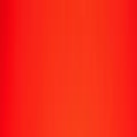
Suivre un transfert
Emplacements
Devenir agent
Aide
Télécharger l'application
Se connecter
S'inscrire
1,00 unité d’investissement chilienne en franc
djiboutien aujourd'hui
Convertissez CLF en DJF au taux de change actuel
Montant
CLF