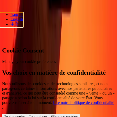
français
Ria Lithuania UAB. © 2026 Dandelion Payments, Inc. Tous droits
English
réservés.
中文
Préférences en matière de cookies
Cookie Consent
Manage your cookie preferences
Vos choix en matière de confidentialité
Nous utilisons des cookies et des technologies similaires, et nous
partageons certaines informations avec nos partenaires publicitaires
et d'analyse, ce qui peut être considéré comme une « vente » ou un «
partage » selon la loi sur la confidentialité de votre État. Vous
pouvez refuser à tout moment.
Lire notre Politique de confidentialité
.
Tout accepter
Tout refuser
Gérer les cookies