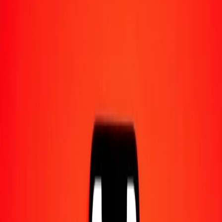
Converti en
DJF
1,00 CLF = 7 722,61080572 DJF
CLF en franc djiboutien — Dernière mise à jour 5 août 2026 à
00:00 UTC
Envoyer de l'argent
Nous utilisons le taux du marché interbancaire à titre indicatif
uniquement.
Connectez-vous pour voir les taux d'envoi réels.
Taux de change CLF en DJF aujourd'hui
Convertir CLF en franc djiboutien
Convertir franc djiboutien en CLF
CLF
DJF
1
CLF
7 722,61081
DJF
5
CLF
38 613,05403
DJF
25
CLF
193 065,27014
DJF
50
CLF
386 130,54029
DJF
100
CLF
772 261,08057
DJF
500
CLF
3 861 305,40286
DJF
1 000
CLF
7 722 610,80572
DJF