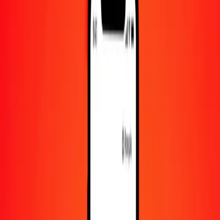
10 000
CLF
77 226 108,05718
DJF
Convertir CLF en franc djiboutien
CLF
DJF
1
CLF
7 722,61081
DJF
5
CLF
38 613,05403
DJF
25
CLF
193 065,27014
DJF
50
CLF
386 130,54029
DJF
100
CLF
772 261,08057
DJF
500
CLF
3 861 305,40286
DJF
1 000
CLF
7 722 610,80572
DJF
10 000
CLF
77 226 108,05718
DJF
Convertir franc djiboutien en CLF
DJF
CLF
1
DJF
0,00013
CLF
5
DJF
0,00065
CLF
25
DJF
0,00324
CLF
50
DJF
0,00647
CLF
100
DJF
0,01295
CLF