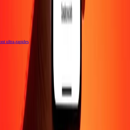
sont ultra-rapides
Entreprise
À propos
Blog
Carrières
Envoyer de l'argent en
ligne
Entreprise
Devenir agent
Devenir affilié
Support
Politique de confidentialité
Avis sur les cookies
Conditions
générales
Promotion
Prévention de la fraude
Centre d'aide
Déclaration
d'accessibilité
Droits des consommateurs
Suivez-nous