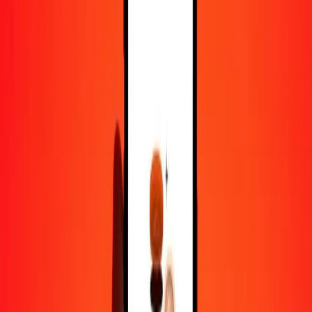
500
DJF
0,06474
CLF
1 000
DJF
0,12949
CLF
10 000
DJF
1,29490
CLF
Pourquoi choisir Ria Money Transfer pour envoyer de l'argent à
l'international
Plus de 35 ans d'expérience de confiance
Livraison rapide et pratique
Envoyez de l'argent en quelques clics vers plus de 190 pays avec
Ria.
Transferts sécurisés dans le monde entier
Soyez tranquille, nous avons effectué plus d'un milliard de transferts
sécurisés.
Aide de vraies personnes