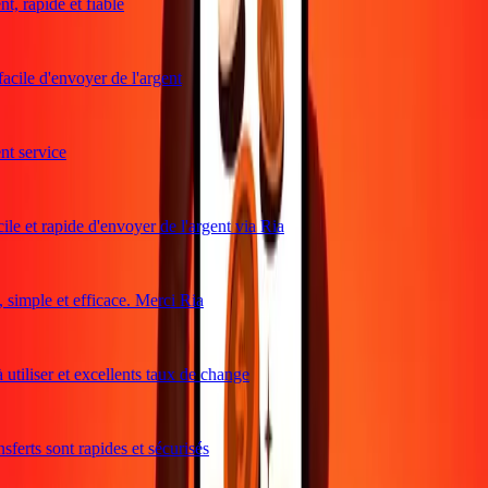
, rapide et fiable
acile d'envoyer de l'argent
t service
le et rapide d'envoyer de l'argent via Ria
simple et efficace. Merci Ria
utiliser et excellents taux de change
ferts sont rapides et sécurisés