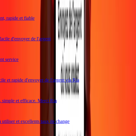
, rapide et fiable
acile d'envoyer de l'argent
t service
le et rapide d'envoyer de l'argent via Ria
simple et efficace. Merci Ria
utiliser et excellents taux de change