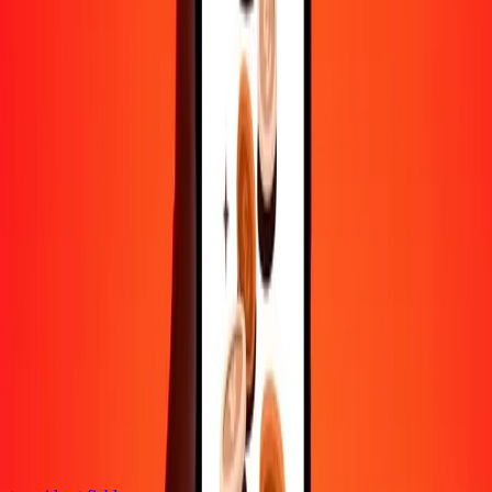
Contactez notre équipe d'assistance 24h/24, 7j/7 quand vous en avez
besoin.
4,8 ★ sur Play Store
Tout faire avec l'application Ria
Envoyez de l'argent vers plus de 200 pays, suivez vos transferts,
enregistrez vos destinataires, trouvez des points de retrait à
proximité, et bien plus. Téléchargez l'application pour commencer.
Télécharger l'app
4,8 ★ sur Play Store
De confiance depuis plus de 38 ans DANS LE MONDE
Ce que disent les clients de Ria