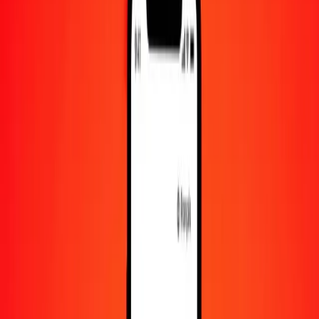
1 000
CHF
5 435,58042
PGK
10 000
CHF
54 355,80422
PGK
Convertir franc suisse en kina papouan-néo-guinéen
CHF
PGK
1
CHF
5,43558
PGK
5
CHF
27,17790
PGK
25
CHF
135,88951
PGK
50
CHF
271,77902
PGK
100
CHF
543,55804
PGK
500
CHF
2 717,79021
PGK
1 000
CHF
5 435,58042
PGK
10 000
CHF
54 355,80422
PGK
Convertir kina papouan-néo-guinéen en franc suisse
PGK
CHF
1
PGK
0,18397
CHF
5
PGK
0,91986
CHF
25
PGK
4,59932
CHF
50
PGK
9,19865
CHF