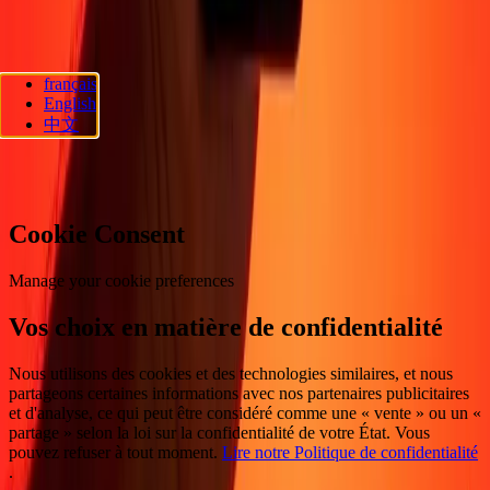
Suivez-nous
français
Ria Lithuania UAB. © 2026 Dandelion Payments, Inc. Tous droits
English
réservés.
中文
Préférences en matière de cookies
Cookie Consent
Manage your cookie preferences
Vos choix en matière de confidentialité
Nous utilisons des cookies et des technologies similaires, et nous
partageons certaines informations avec nos partenaires publicitaires
et d'analyse, ce qui peut être considéré comme une « vente » ou un «
partage » selon la loi sur la confidentialité de votre État. Vous
pouvez refuser à tout moment.
Lire notre Politique de confidentialité
.