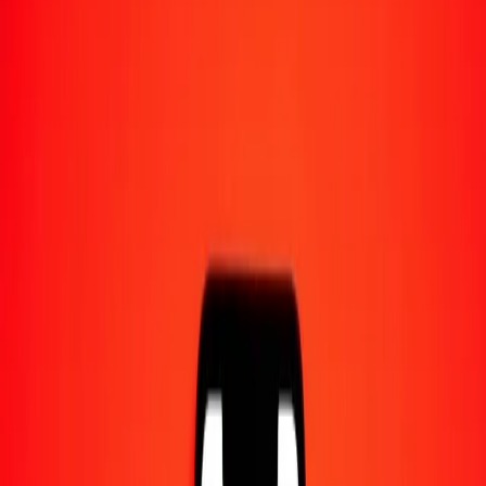
Converti en
PGK
1,00 CHF = 5,43558042 PGK
franc suisse en kina papouan-néo-guinéen — Dernière mise à jour 7
août 2026 à 00:00 UTC
Envoyer de l'argent
Nous utilisons le taux du marché interbancaire à titre indicatif
uniquement.
Connectez-vous pour voir les taux d'envoi réels.
Taux de change CHF en PGK aujourd'hui
Convertir franc suisse en kina papouan-néo-guinéen
Convertir kina papouan-néo-guinéen en franc suisse
CHF
PGK
1
CHF
5,43558
PGK
5
CHF
27,17790
PGK
25
CHF
135,88951
PGK
50
CHF
271,77902
PGK
100
CHF
543,55804
PGK
500
CHF
2 717,79021
PGK