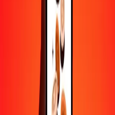
Aide de vraies personnes
Contactez notre équipe d'assistance 24h/24, 7j/7 quand vous en avez
besoin.
4,8 ★ sur Play Store
Tout faire avec l'application Ria
Envoyez de l'argent vers plus de 200 pays, suivez vos transferts,
enregistrez vos destinataires, trouvez des points de retrait à
proximité, et bien plus. Téléchargez l'application pour commencer.
Télécharger l'app
4,8 ★ sur Play Store
De confiance depuis plus de 38 ans DANS LE MONDE
Ce que disent les clients de Ria