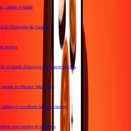
, rapide et fiable
acile d'envoyer de l'argent
 service
le et rapide d'envoyer de l'argent via Ria
imple et efficace. Merci Ria
utiliser et excellents taux de change
ferts sont rapides et sécurisés