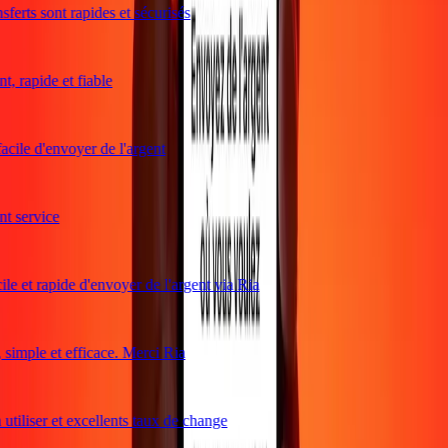
ferts sont rapides et sécurisés
, rapide et fiable
acile d'envoyer de l'argent
 service
le et rapide d'envoyer de l'argent via Ria
imple et efficace. Merci Ria
utiliser et excellents taux de change