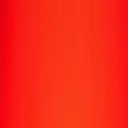
Suivre un transfert
Emplacements
Devenir agent
Aide
Télécharger l'application
Se connecter
S'inscrire
1,00 franc suisse en kina papouan-néo-guinéen
aujourd'hui
Convertissez CHF en PGK au taux de change actuel
Montant
CHF