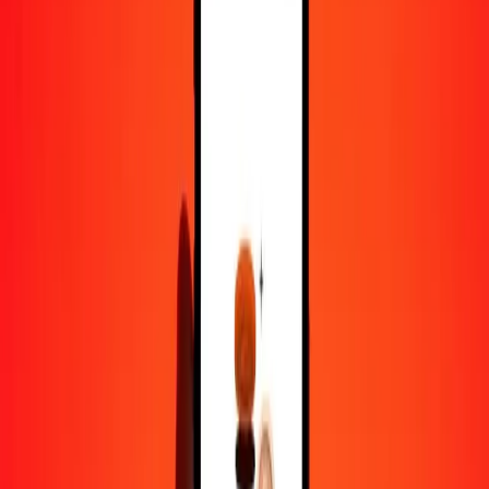
100
PGK
18,39730
CHF
500
PGK
91,98650
CHF
1 000
PGK
183,97299
CHF
10 000
PGK
1 839,72993
CHF
Pourquoi choisir Ria Money Transfer pour envoyer de l'argent à
l'international
Plus de 35 ans d'expérience de confiance
Livraison rapide et pratique
Envoyez de l'argent en quelques clics vers plus de 190 pays avec
Ria.
Transferts sécurisés dans le monde entier
Soyez tranquille, nous avons effectué plus d'un milliard de transferts
sécurisés.