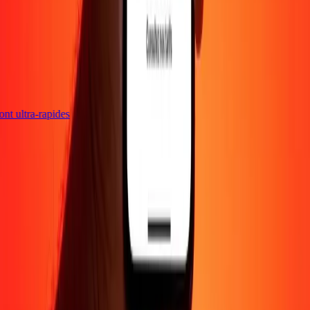
sont ultra-rapides
Entreprise
À propos
Blog
Carrières
Envoyer de l'argent en
ligne
Entreprise
Devenir agent
Devenir affilié
Support
Politique de confidentialité
Avis sur les cookies
Conditions
générales
Promotion
Prévention de la fraude
Centre d'aide
Déclaration
d'accessibilité
Droits des consommateurs