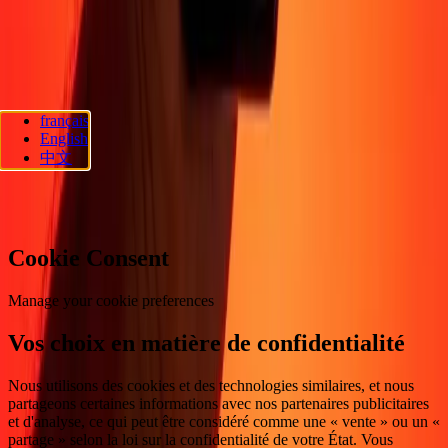
générales
Promotion
Prévention de la fraude
Centre d'aide
Déclaration
d'accessibilité
Droits des consommateurs
Suivez-nous
français
Ria Lithuania UAB. © 2026 Dandelion Payments, Inc. Tous droits
English
réservés.
中文
Préférences en matière de cookies
Cookie Consent
Manage your cookie preferences
Vos choix en matière de confidentialité
Nous utilisons des cookies et des technologies similaires, et nous
partageons certaines informations avec nos partenaires publicitaires
et d'analyse, ce qui peut être considéré comme une « vente » ou un «
partage » selon la loi sur la confidentialité de votre État. Vous