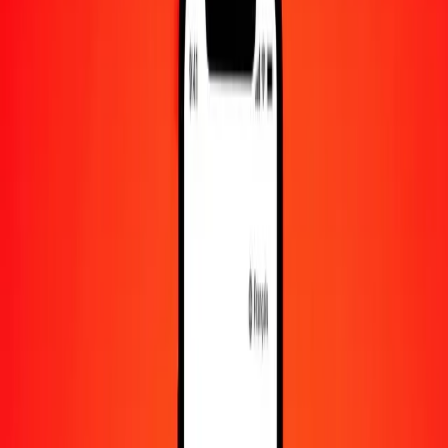
1 000
BTN
27 805,33896
TZS
10 000
BTN
278 053,38963
TZS
Convertir ngultrum bouthanais en shilling
tanzanien
BTN
TZS
1
BTN
27,80534
TZS
5
BTN
139,02669
TZS
25
BTN
695,13347
TZS
50
BTN
1 390,26695
TZS
100
BTN
2 780,53390
TZS
500
BTN
13 902,66948
TZS
1 000
BTN
27 805,33896
TZS
10 000
BTN
278 053,38963
TZS
Convertir shilling tanzanien en ngultrum
bouthanais
TZS
BTN
1
TZS
0,03596
BTN
5
TZS
0,17982
BTN