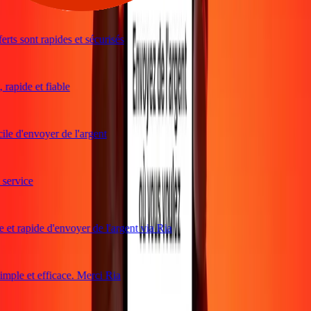
rts sont rapides et sécurisés
rapide et fiable
ile d'envoyer de l'argent
ervice
 et rapide d'envoyer de l'argent via Ria
ple et efficace. Merci Ria