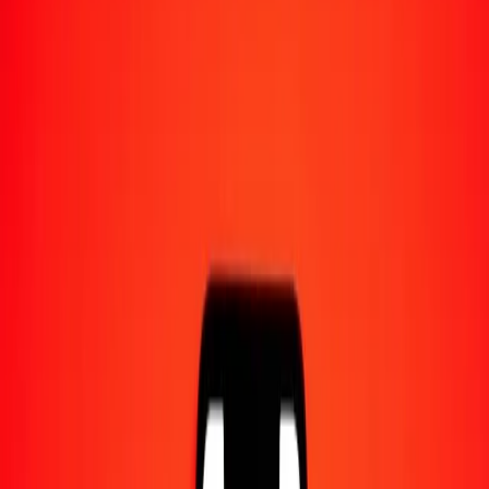
Converti en
TZS
1,00 BTN = 27,80533896 TZS
ngultrum bouthanais en shilling tanzanien — Dernière mise à jour 6
août 2026 à 00:00 UTC
Envoyer de l'argent
Nous utilisons le taux du marché interbancaire à titre indicatif
uniquement.
Connectez-vous pour voir les taux d'envoi réels.
Taux de change BTN en TZS aujourd'hui
Convertir ngultrum bouthanais en shilling tanzanien
Convertir shilling tanzanien en ngultrum bouthanais
BTN
TZS
1
BTN
27,80534
TZS
5
BTN
139,02669
TZS
25
BTN
695,13347
TZS
50
BTN
1 390,26695
TZS
100
BTN
2 780,53390
TZS
500
BTN
13 902,66948
TZS