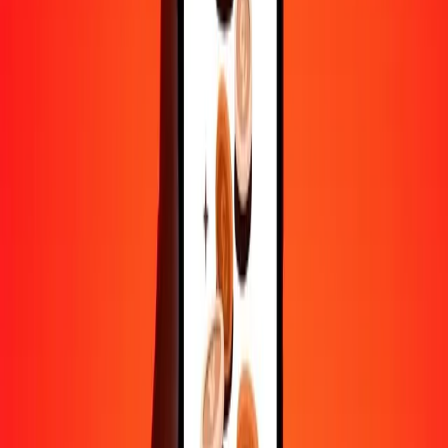
Aide de vraies personnes
Contactez notre équipe d'assistance 24h/24, 7j/7 quand vous en avez
besoin.
4,8 ★ sur Play Store
Tout faire avec l'application Ria
Envoyez de l'argent vers plus de 200 pays, suivez vos transferts,
enregistrez vos destinataires, trouvez des points de retrait à
proximité, et bien plus. Téléchargez l'application pour commencer.
Télécharger l'app
4,8 ★ sur Play Store
De confiance depuis plus de 38 ans DANS LE MONDE
Ce que disent les clients de Ria