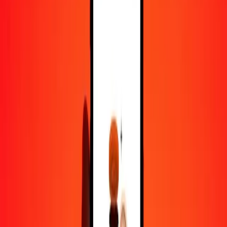
25
TZS
0,89911
BTN
50
TZS
1,79822
BTN
100
TZS
3,59643
BTN
500
TZS
17,98216
BTN
1 000
TZS
35,96432
BTN
10 000
TZS
359,64316
BTN
Pourquoi choisir Ria Money Transfer pour envoyer de l'argent à
l'international
Plus de 35 ans d'expérience de confiance
Livraison rapide et pratique
Envoyez de l'argent en quelques clics vers plus de 190 pays avec
Ria.
Transferts sécurisés dans le monde entier
Soyez tranquille, nous avons effectué plus d'un milliard de transferts
sécurisés.