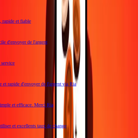
rapide et fiable
ile d'envoyer de l'argent
ervice
 et rapide d'envoyer de l'argent via Ria
ple et efficace. Merci Ria
iliser et excellents taux de change