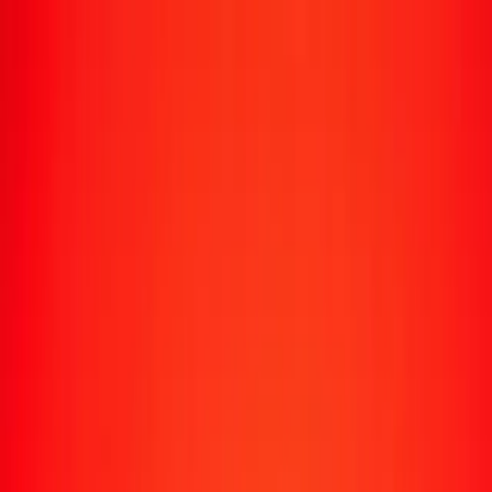
Suivre un transfert
Emplacements
Devenir agent
Aide
Télécharger l'application
Se connecter
S'inscrire
1,00 ngultrum bouthanais en shilling tanzanien
aujourd'hui
Convertissez BTN en TZS au taux de change actuel
Montant
BTN