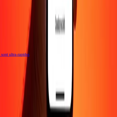
s sont ultra-rapides
Entreprise
À propos
Blog
Carrières
Envoyer de l'argent en
ligne
Entreprise
Devenir agent
Devenir affilié
Support
Politique de confidentialité
Avis sur les cookies
Conditions