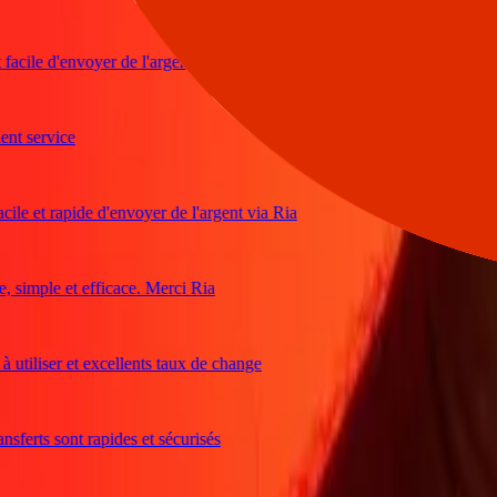
ile d'envoyer de l'argent
service
 et rapide d'envoyer de l'argent via Ria
mple et efficace. Merci Ria
iliser et excellents taux de change
rts sont rapides et sécurisés