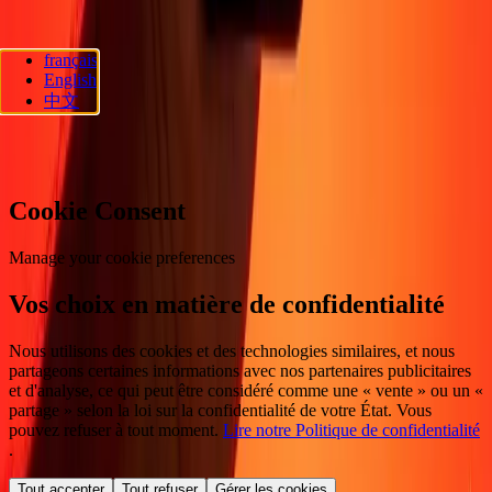
français
Ria Lithuania UAB. © 2026 Dandelion Payments, Inc. Tous droits
English
réservés.
中文
Préférences en matière de cookies
Cookie Consent
Manage your cookie preferences
Vos choix en matière de confidentialité
Nous utilisons des cookies et des technologies similaires, et nous
partageons certaines informations avec nos partenaires publicitaires
et d'analyse, ce qui peut être considéré comme une « vente » ou un «
partage » selon la loi sur la confidentialité de votre État. Vous
pouvez refuser à tout moment.
Lire notre Politique de confidentialité
.
Tout accepter
Tout refuser
Gérer les cookies