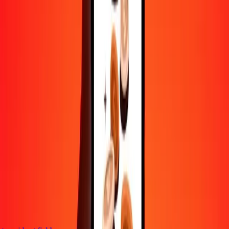
Contactez notre équipe d'assistance 24h/24, 7j/7 quand vous en avez
besoin.
4,8 ★ sur Play Store
Tout faire avec l'application Ria
Envoyez de l'argent vers plus de 200 pays, suivez vos transferts,
enregistrez vos destinataires, trouvez des points de retrait à
proximité, et bien plus. Téléchargez l'application pour commencer.
Télécharger l'app
4,8 ★ sur Play Store
De confiance depuis plus de 38 ans DANS LE MONDE
Ce que disent les clients de Ria