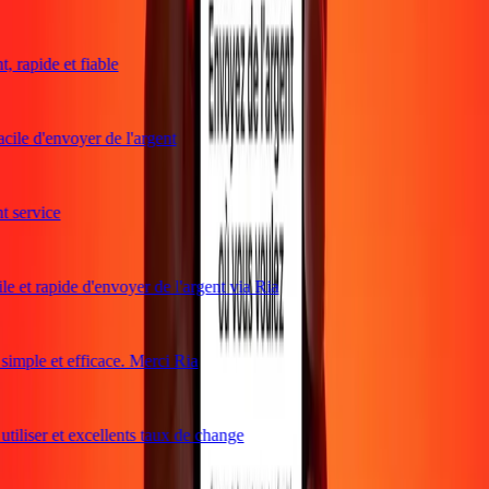
 rapide et fiable
cile d'envoyer de l'argent
 service
e et rapide d'envoyer de l'argent via Ria
imple et efficace. Merci Ria
tiliser et excellents taux de change