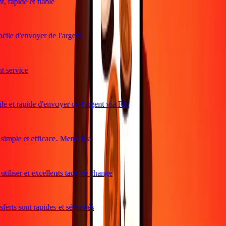
 rapide et fiable
cile d'envoyer de l'argent
 service
e et rapide d'envoyer de l'argent via Ria
imple et efficace. Merci Ria
tiliser et excellents taux de change
erts sont rapides et sécurisés