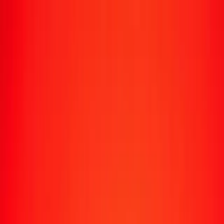
Suivre un transfert
Emplacements
Devenir agent
Aide
Télécharger l'application
Se connecter
S'inscrire
1,00 réal brésilien en dollar bélizéen aujourd'hui
Convertissez BRL en BZD au taux de change actuel
Montant
BRL
Converti en
BZD