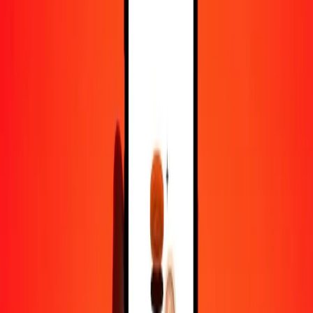
1 000
BZD
2 530,55341
BRL
10 000
BZD
25 305,53406
BRL
Pourquoi choisir Ria Money Transfer pour envoyer de l'argent à
l'international
Plus de 35 ans d'expérience de confiance
Livraison rapide et pratique
Envoyez de l'argent en quelques clics vers plus de 190 pays avec
Ria.
Transferts sécurisés dans le monde entier
Soyez tranquille, nous avons effectué plus d'un milliard de transferts
sécurisés.
Aide de vraies personnes