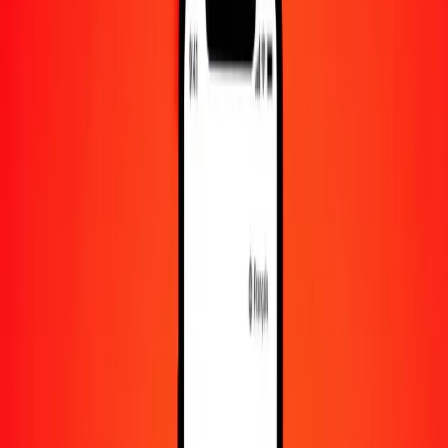
10 000
BRL
3 951,70478
BZD
Convertir réal brésilien en dollar bélizéen
BRL
BZD
1
BRL
0,39517
BZD
5
BRL
1,97585
BZD
25
BRL
9,87926
BZD
50
BRL
19,75852
BZD
100
BRL
39,51705
BZD
500
BRL
197,58524
BZD
1 000
BRL
395,17048
BZD
10 000
BRL
3 951,70478
BZD
Convertir dollar bélizéen en réal brésilien
BZD
BRL
1
BZD
2,53055
BRL
5
BZD
12,65277
BRL
25
BZD
63,26384
BRL
50
BZD
126,52767
BRL
100
BZD
253,05534
BRL
500
BZD
1 265,27670
BRL