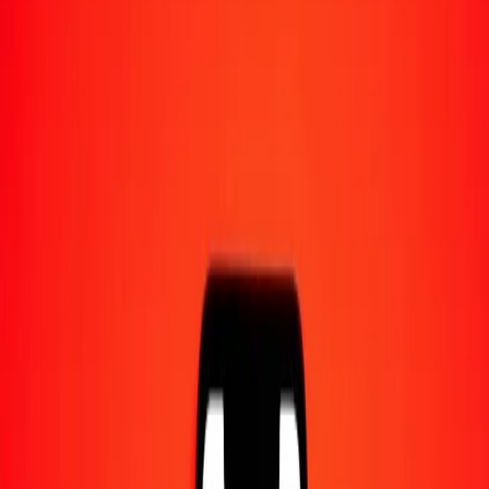
1,00 BRL = 0,39517048 BZD
réal brésilien en dollar bélizéen — Dernière mise à jour 8 août 2026
à 00:00 UTC
Envoyer de l'argent
Nous utilisons le taux du marché interbancaire à titre indicatif
uniquement.
Connectez-vous pour voir les taux d'envoi réels.
Taux de change BRL en BZD aujourd'hui
Convertir réal brésilien en dollar bélizéen
Convertir dollar bélizéen en réal brésilien
BRL
BZD
1
BRL
0,39517
BZD
5
BRL
1,97585
BZD
25
BRL
9,87926
BZD
50
BRL
19,75852
BZD
100
BRL
39,51705
BZD
500
BRL
197,58524
BZD
1 000
BRL
395,17048
BZD