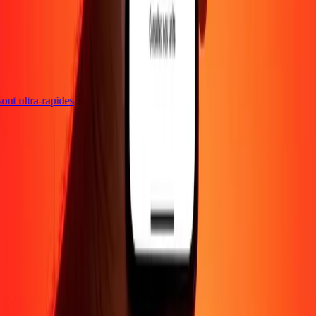
 sont ultra-rapides
Entreprise
À propos
Blog
Carrières
Envoyer de l'argent en
ligne
Entreprise
Devenir agent
Devenir affilié
Support
Politique de confidentialité
Avis sur les cookies
Conditions
générales
Promotion
Prévention de la fraude
Centre d'aide
Déclaration
d'accessibilité
Droits des consommateurs
Suivez-nous