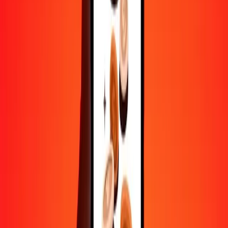
Aide de vraies personnes
Contactez notre équipe d'assistance 24h/24, 7j/7 quand vous en avez
besoin.
4,8 ★ sur Play Store
Tout faire avec l'application Ria
Envoyez de l'argent vers plus de 200 pays, suivez vos transferts,
enregistrez vos destinataires, trouvez des points de retrait à
proximité, et bien plus. Téléchargez l'application pour commencer.
Télécharger l'app
4,8 ★ sur Play Store
De confiance depuis plus de 38 ans DANS LE MONDE
Ce que disent les clients de Ria