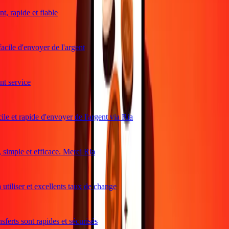
, rapide et fiable
acile d'envoyer de l'argent
 service
le et rapide d'envoyer de l'argent via Ria
imple et efficace. Merci Ria
utiliser et excellents taux de change
ferts sont rapides et sécurisés