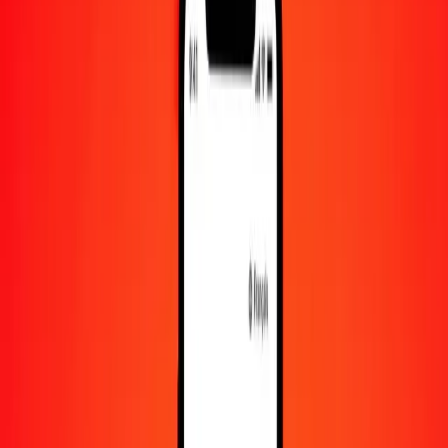
1 000
BIF
7,01804
CZK
10 000
BIF
70,18041
CZK
Convertir franc burundais en couronne tchèque
BIF
CZK
1
BIF
0,00702
CZK
5
BIF
0,03509
CZK
25
BIF
0,17545
CZK
50
BIF
0,35090
CZK
100
BIF
0,70180
CZK
500
BIF
3,50902
CZK
1 000
BIF
7,01804
CZK
10 000
BIF
70,18041
CZK
Convertir couronne tchèque en franc burundais
CZK
BIF
1
CZK
142,48991
BIF
5
CZK
712,44956
BIF
25
CZK
3 562,24779
BIF
50
CZK
7 124,49559
BIF