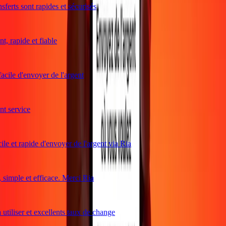
ferts sont rapides et sécurisés
, rapide et fiable
acile d'envoyer de l'argent
 service
le et rapide d'envoyer de l'argent via Ria
imple et efficace. Merci Ria
utiliser et excellents taux de change