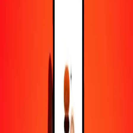
100
CZK
14 248,99117
BIF
500
CZK
71 244,95587
BIF
1 000
CZK
142 489,91175
BIF
10 000
CZK
1 424 899,11750
BIF
Pourquoi choisir Ria Money Transfer pour envoyer de l'argent à
l'international
Plus de 35 ans d'expérience de confiance
Livraison rapide et pratique
Envoyez de l'argent en quelques clics vers plus de 190 pays avec
Ria.
Transferts sécurisés dans le monde entier
Soyez tranquille, nous avons effectué plus d'un milliard de transferts
sécurisés.