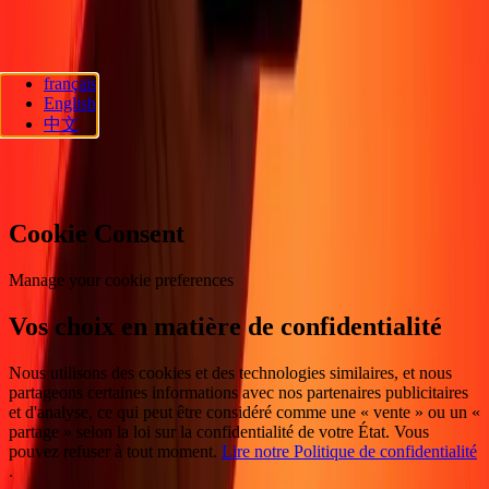
Suivez-nous
français
Ria Lithuania UAB. © 2026 Dandelion Payments, Inc. Tous droits
English
réservés.
中文
Préférences en matière de cookies
Cookie Consent
Manage your cookie preferences
Vos choix en matière de confidentialité
Nous utilisons des cookies et des technologies similaires, et nous
partageons certaines informations avec nos partenaires publicitaires
et d'analyse, ce qui peut être considéré comme une « vente » ou un «
partage » selon la loi sur la confidentialité de votre État. Vous
pouvez refuser à tout moment.
Lire notre Politique de confidentialité
.