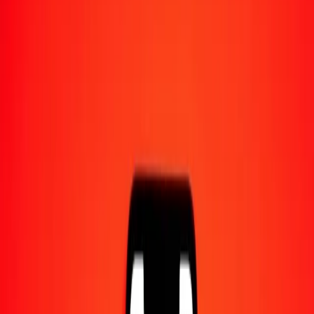
Converti en
CZK
1,00 BIF = 0,00701804 CZK
franc burundais en couronne tchèque — Dernière mise à jour 8 août
2026 à 00:00 UTC
Envoyer de l'argent
Nous utilisons le taux du marché interbancaire à titre indicatif
uniquement.
Connectez-vous pour voir les taux d'envoi réels.
Taux de change BIF en CZK aujourd'hui
Convertir franc burundais en couronne tchèque
Convertir couronne tchèque en franc burundais
BIF
CZK
1
BIF
0,00702
CZK
5
BIF
0,03509
CZK
25
BIF
0,17545
CZK
50
BIF
0,35090
CZK
100
BIF
0,70180
CZK
500
BIF
3,50902
CZK