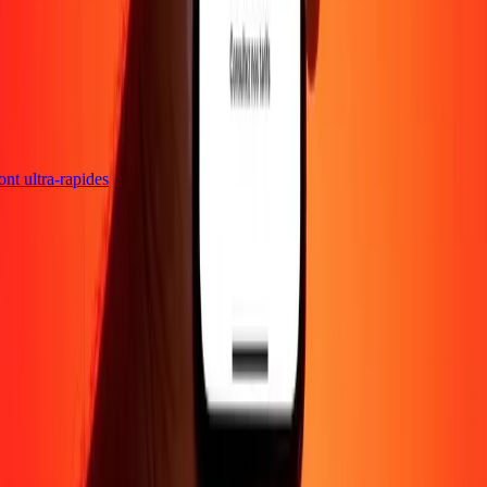
sont ultra-rapides
Entreprise
À propos
Blog
Carrières
Envoyer de l'argent en
ligne
Entreprise
Devenir agent
Devenir affilié
Support
Politique de confidentialité
Avis sur les cookies
Conditions
générales
Promotion
Prévention de la fraude
Centre d'aide
Déclaration
d'accessibilité
Droits des consommateurs