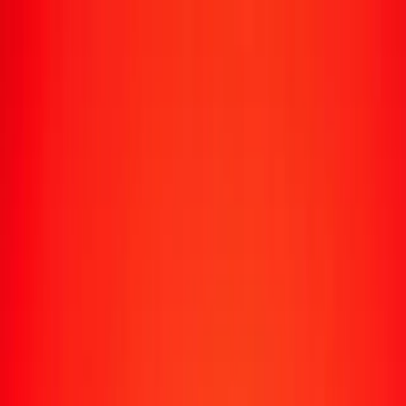
Suivre un transfert
Emplacements
Devenir agent
Aide
Télécharger l'application
Se connecter
S'inscrire
1,00 franc burundais en couronne tchèque
aujourd'hui
Convertissez BIF en CZK au taux de change actuel
Montant
BIF