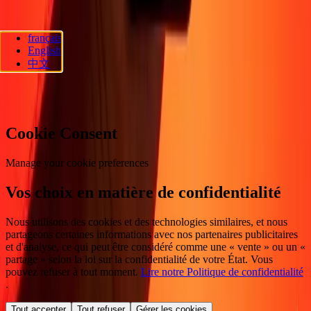
français
Ria Lithuania UAB. © 2026 Dandelion Payments, Inc. Tous droits
English
réservés.
中文
Préférences en matière de cookies
Cookie Consent
Manage your cookie preferences
Vos choix en matière de confidentialité
Nous utilisons des cookies et des technologies similaires, et nous
partageons certaines informations avec nos partenaires publicitaires
et d'analyse, ce qui peut être considéré comme une « vente » ou un «
partage » selon la loi sur la confidentialité de votre État. Vous
pouvez refuser à tout moment.
Lire notre Politique de confidentialité
.
Tout accepter
Tout refuser
Gérer les cookies