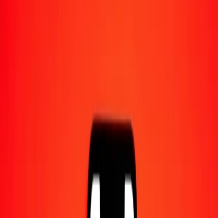
1,00 AZN = 9,59353411 LSL
manat azéri en loti lesothan — Dernière mise à jour 6 août 2026 à
00:00 UTC
Envoyer de l'argent
Nous utilisons le taux du marché interbancaire à titre indicatif
uniquement.
Connectez-vous pour voir les taux d'envoi réels.
Taux de change AZN en LSL aujourd'hui
Convertir manat azéri en loti lesothan
Convertir loti lesothan en manat azéri
AZN
LSL
1
AZN
9,59353
LSL
5
AZN
47,96767
LSL
25
AZN
239,83835
LSL
50
AZN
479,67671
LSL
100
AZN
959,35341
LSL
500
AZN
4 796,76706
LSL
1 000
AZN
9 593,53411
LSL