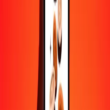
Contactez notre équipe d'assistance 24h/24, 7j/7 quand vous en avez
besoin.
4,8 ★ sur Play Store
Tout faire avec l'application Ria
Envoyez de l'argent vers plus de 200 pays, suivez vos transferts,
enregistrez vos destinataires, trouvez des points de retrait à
proximité, et bien plus. Téléchargez l'application pour commencer.
Télécharger l'app
4,8 ★ sur Play Store
De confiance depuis plus de 38 ans DANS LE MONDE
Ce que disent les clients de Ria