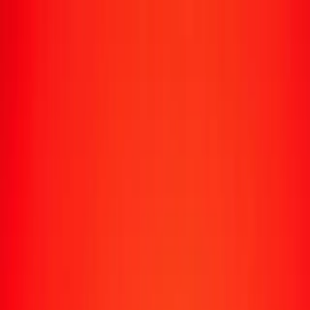
Suivre un transfert
Emplacements
Devenir agent
Aide
Télécharger l'application
Se connecter
S'inscrire
1,00 manat azéri en loti lesothan aujourd'hui
Convertissez AZN en LSL au taux de change actuel
Montant
AZN
Converti en
LSL