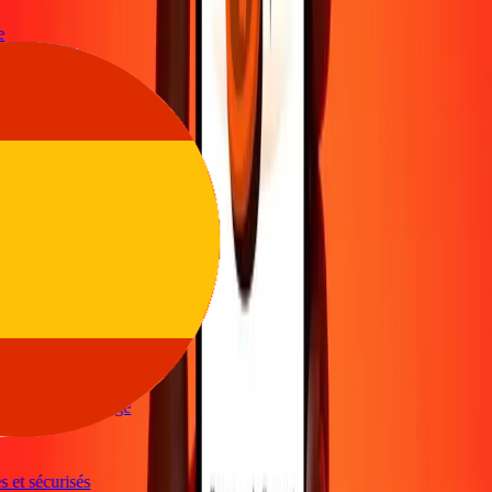
l'argent
oyer de l'argent via Ria
. Merci Ria
ents taux de change
 et sécurisés