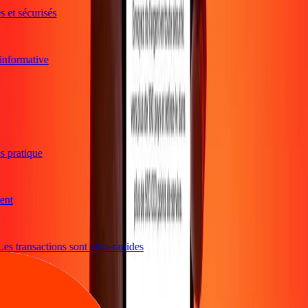
 et sécurisés
et informative
rès pratique
ement
 Les transactions sont ultra-rapides
et informative