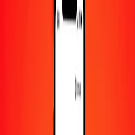
10 000
AZN
95 935,34113
LSL
Convertir manat azéri en loti lesothan
AZN
LSL
1
AZN
9,59353
LSL
5
AZN
47,96767
LSL
25
AZN
239,83835
LSL
50
AZN
479,67671
LSL
100
AZN
959,35341
LSL
500
AZN
4 796,76706
LSL
1 000
AZN
9 593,53411
LSL
10 000
AZN
95 935,34113
LSL
Convertir loti lesothan en manat azéri
LSL
AZN
1
LSL
0,10424
AZN
5
LSL
0,52118
AZN
25
LSL
2,60592
AZN
50
LSL
5,21184
AZN
100
LSL
10,42369
AZN
500
LSL
52,11844
AZN