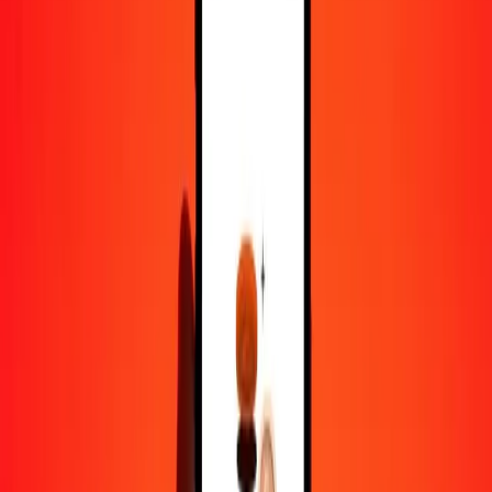
1 000
LSL
104,23687
AZN
10 000
LSL
1 042,36873
AZN
Pourquoi choisir Ria Money Transfer pour envoyer de l'argent à
l'international
Plus de 35 ans d'expérience de confiance
Livraison rapide et pratique
Envoyez de l'argent en quelques clics vers plus de 190 pays avec
Ria.
Transferts sécurisés dans le monde entier
Soyez tranquille, nous avons effectué plus d'un milliard de transferts
sécurisés.
Aide de vraies personnes