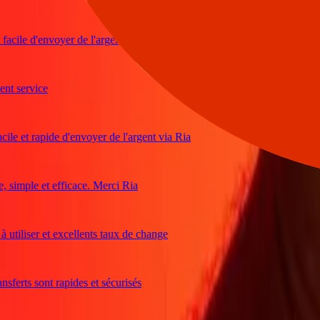
cile d'envoyer de l'argent
service
e et rapide d'envoyer de l'argent via Ria
mple et efficace. Merci Ria
tiliser et excellents taux de change
erts sont rapides et sécurisés