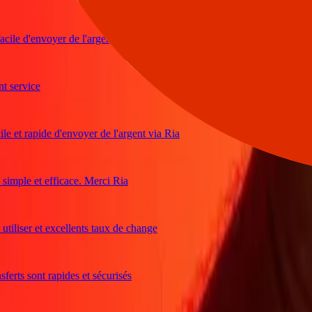
le d'envoyer de l'argent
ervice
et rapide d'envoyer de l'argent via Ria
ple et efficace. Merci Ria
liser et excellents taux de change
ts sont rapides et sécurisés