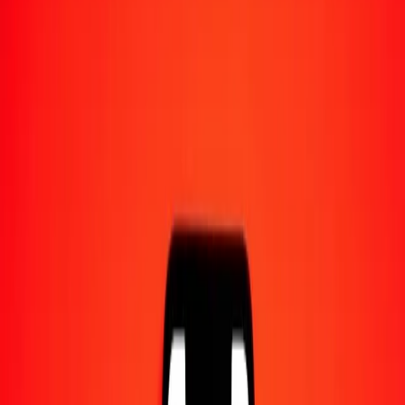
Converti en
KRW
1,00 AOA = 1,53552666 KRW
kwanza angolais en won sud-coréen — Dernière mise à jour 9 août
2026 à 00:00 UTC
Envoyer de l'argent
Nous utilisons le taux du marché interbancaire à titre indicatif
uniquement.
Connectez-vous pour voir les taux d'envoi réels.
Taux de change AOA en KRW
aujourd'hui
Convertir kwanza angolais en won sud-coréen
Convertir won sud-coréen en kwanza angolais
AOA
KRW
1
AOA
1,53553
KRW
5
AOA
7,67763
KRW
25
AOA
38,38817
KRW
50
AOA
76,77633
KRW
100
AOA
153,55267
KRW