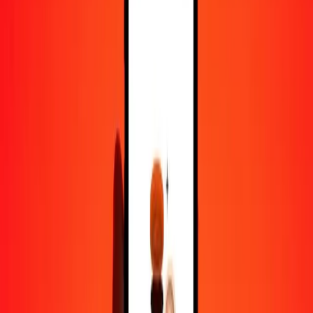
50
KRW
32,56212
AOA
100
KRW
65,12424
AOA
500
KRW
325,62118
AOA
1 000
KRW
651,24236
AOA
10 000
KRW
6 512,42356
AOA
Pourquoi choisir Ria Money Transfer pour envoyer de l'argent à
l'international
Plus de 35 ans d'expérience de confiance
Livraison rapide et pratique
Envoyez de l'argent en quelques clics vers plus de 190 pays avec
Ria.
Transferts sécurisés dans le monde entier
Soyez tranquille, nous avons effectué plus d'un milliard de transferts
sécurisés.