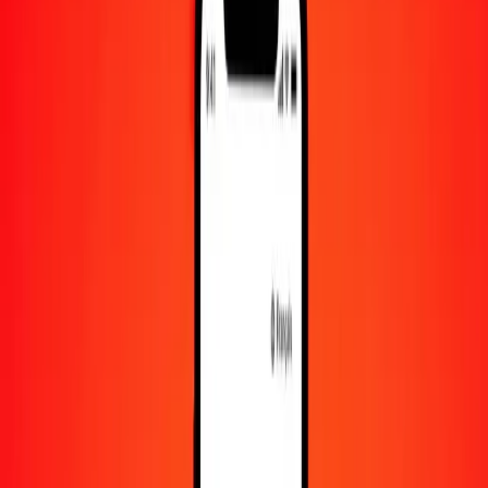
500
AOA
767,76333
KRW
1 000
AOA
1 535,52666
KRW
10 000
AOA
15 355,26660
KRW
Convertir kwanza angolais en won sud-coréen
AOA
KRW
1
AOA
1,53553
KRW
5
AOA
7,67763
KRW
25
AOA
38,38817
KRW
50
AOA
76,77633
KRW
100
AOA
153,55267
KRW
500
AOA
767,76333
KRW
1 000
AOA
1 535,52666
KRW
10 000
AOA
15 355,26660
KRW
Convertir won sud-coréen en kwanza angolais
KRW
AOA
1
KRW
0,65124
AOA
5
KRW
3,25621
AOA
25
KRW
16,28106
AOA