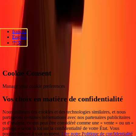
d'accessibilité
Droits des consommateurs
Suivez-nous
français
Ria Lithuania UAB. © 2026 Dandelion Payments, Inc. Tous droits
English
réservés.
中文
Préférences en matière de cookies
Cookie Consent
Manage your cookie preferences
Vos choix en matière de confidentialité
Nous utilisons des cookies et des technologies similaires, et nous
partageons certaines informations avec nos partenaires publicitaires
et d'analyse, ce qui peut être considéré comme une « vente » ou un «
partage » selon la loi sur la confidentialité de votre État. Vous
pouvez refuser à tout moment.
Lire notre Politique de confidentialité