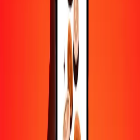
Aide de vraies personnes
Contactez notre équipe d'assistance 24h/24, 7j/7 quand vous en avez
besoin.
4,8 ★ sur Play Store
Tout faire avec l'application Ria
Envoyez de l'argent vers plus de 200 pays, suivez vos transferts,
enregistrez vos destinataires, trouvez des points de retrait à
proximité, et bien plus. Téléchargez l'application pour commencer.
Télécharger l'app
4,8 ★ sur Play Store
De confiance depuis plus de 38 ans DANS LE MONDE
Ce que disent les clients de Ria