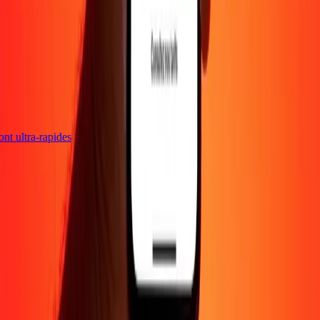
sont ultra-rapides
Entreprise
À propos
Blog
Carrières
Envoyer de l'argent en
ligne
Entreprise
Devenir agent
Devenir affilié
Support
Politique de confidentialité
Avis sur les cookies
Conditions
générales
Promotion
Prévention de la fraude
Centre d'aide
Déclaration