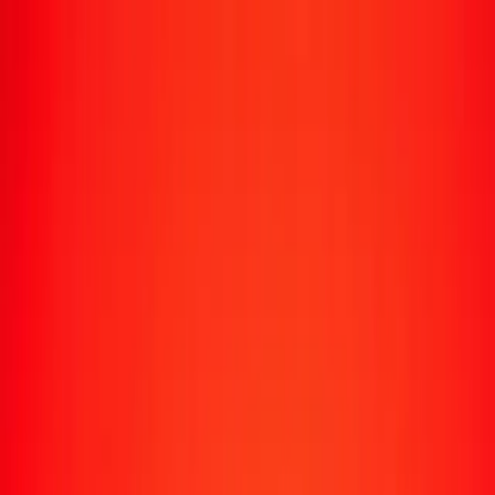
Suivre un transfert
Emplacements
Devenir agent
Aide
Télécharger l'application
Se connecter
S'inscrire
1,00 kwanza angolais en won sud-coréen
aujourd'hui
Convertissez AOA en KRW au taux de change actuel
Montant
AOA