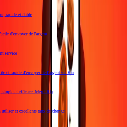
, rapide et fiable
acile d'envoyer de l'argent
 service
le et rapide d'envoyer de l'argent via Ria
imple et efficace. Merci Ria
utiliser et excellents taux de change