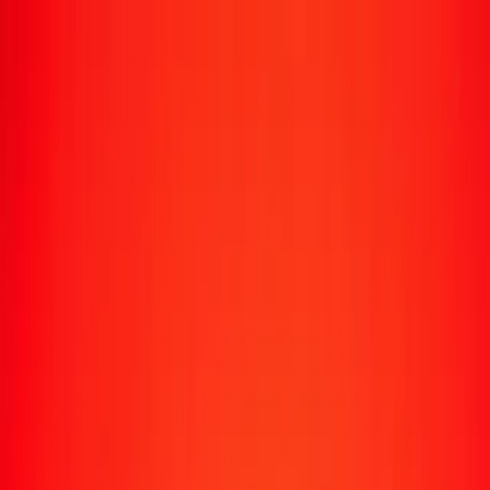
Suivre un transfert
Emplacements
Devenir agent
Aide
Télécharger l'application
Se connecter
S'inscrire
1,00 dram arménien en shilling somalien
aujourd'hui
Convertissez AMD en SOS au taux de change actuel
Montant
AMD