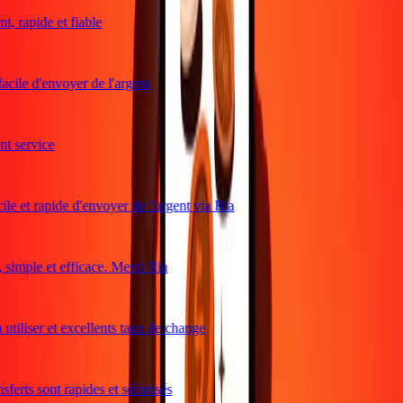
, rapide et fiable
acile d'envoyer de l'argent
 service
le et rapide d'envoyer de l'argent via Ria
imple et efficace. Merci Ria
utiliser et excellents taux de change
ferts sont rapides et sécurisés