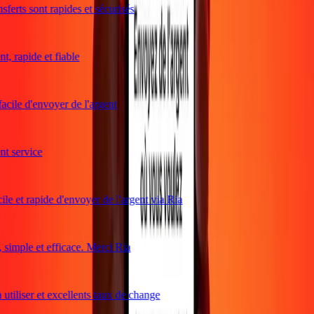
ferts sont rapides et sécurisés
, rapide et fiable
acile d'envoyer de l'argent
 service
le et rapide d'envoyer de l'argent via Ria
imple et efficace. Merci Ria
utiliser et excellents taux de change