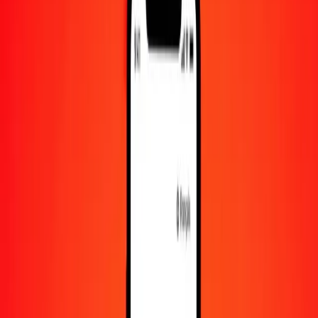
1 000
AMD
1 590,53626
SOS
10 000
AMD
15 905,36256
SOS
Convertir dram arménien en shilling somalien
AMD
SOS
1
AMD
1,59054
SOS
5
AMD
7,95268
SOS
25
AMD
39,76341
SOS
50
AMD
79,52681
SOS
100
AMD
159,05363
SOS
500
AMD
795,26813
SOS
1 000
AMD
1 590,53626
SOS
10 000
AMD
15 905,36256
SOS
Convertir shilling somalien en dram arménien
SOS
AMD
1
SOS
0,62872
AMD
5
SOS
3,14359
AMD
25
SOS
15,71797
AMD
50
SOS
31,43594
AMD