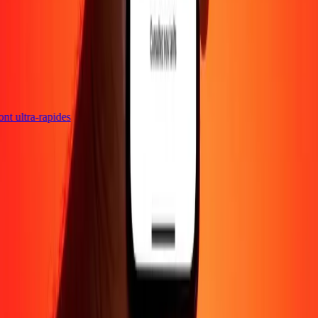
sont ultra-rapides
Entreprise
À propos
Blog
Carrières
Envoyer de l'argent en
ligne
Entreprise
Devenir agent
Devenir affilié
Support
Politique de confidentialité
Avis sur les cookies
Conditions
générales
Promotion
Prévention de la fraude
Centre d'aide
Déclaration
d'accessibilité
Droits des consommateurs