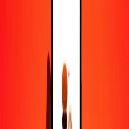
100
SOS
62,87188
AMD
500
SOS
314,35939
AMD
1 000
SOS
628,71877
AMD
10 000
SOS
6 287,18771
AMD
Pourquoi choisir Ria Money Transfer pour envoyer de l'argent à
l'international
Plus de 35 ans d'expérience de confiance
Livraison rapide et pratique
Envoyez de l'argent en quelques clics vers plus de 190 pays avec
Ria.
Transferts sécurisés dans le monde entier
Soyez tranquille, nous avons effectué plus d'un milliard de transferts
sécurisés.