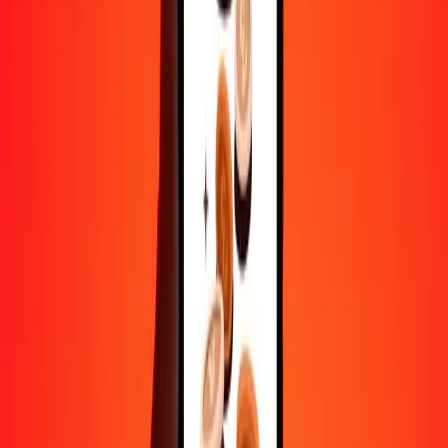
Aide de vraies personnes
Contactez notre équipe d'assistance 24h/24, 7j/7 quand vous en avez
besoin.
4,8 ★ sur Play Store
Tout faire avec l'application Ria
Envoyez de l'argent vers plus de 200 pays, suivez vos transferts,
enregistrez vos destinataires, trouvez des points de retrait à
proximité, et bien plus. Téléchargez l'application pour commencer.
Télécharger l'app
4,8 ★ sur Play Store
De confiance depuis plus de 38 ans DANS LE MONDE
Ce que disent les clients de Ria