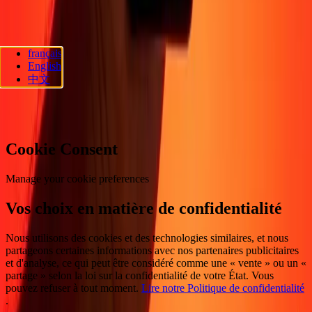
Suivez-nous
français
Ria Lithuania UAB. © 2026 Dandelion Payments, Inc. Tous droits
English
réservés.
中文
Préférences en matière de cookies
Cookie Consent
Manage your cookie preferences
Vos choix en matière de confidentialité
Nous utilisons des cookies et des technologies similaires, et nous
partageons certaines informations avec nos partenaires publicitaires
et d'analyse, ce qui peut être considéré comme une « vente » ou un «
partage » selon la loi sur la confidentialité de votre État. Vous
pouvez refuser à tout moment.
Lire notre Politique de confidentialité
.