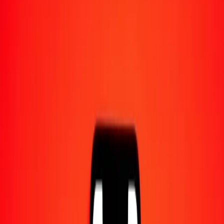
Converti en
SOS
1,00 AMD = 1,59053626 SOS
dram arménien en shilling somalien — Dernière mise à jour 9 août
2026 à 00:00 UTC
Envoyer de l'argent
Nous utilisons le taux du marché interbancaire à titre indicatif
uniquement.
Connectez-vous pour voir les taux d'envoi réels.
Taux de change AMD en SOS aujourd'hui
Convertir dram arménien en shilling somalien
Convertir shilling somalien en dram arménien
AMD
SOS
1
AMD
1,59054
SOS
5
AMD
7,95268
SOS
25
AMD
39,76341
SOS
50
AMD
79,52681
SOS
100
AMD
159,05363
SOS
500
AMD
795,26813
SOS