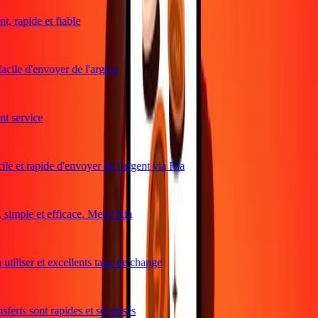
, rapide et fiable
acile d'envoyer de l'argent
 service
le et rapide d'envoyer de l'argent via Ria
imple et efficace. Merci Ria
utiliser et excellents taux de change
ferts sont rapides et sécurisés