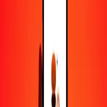
100
RON
8 064,62038
AMD
500
RON
40 323,10192
AMD
1 000
RON
80 646,20384
AMD
10 000
RON
806 462,03838
AMD
Pourquoi choisir Ria Money Transfer pour envoyer de l'argent à
l'international
Plus de 35 ans d'expérience de confiance
Livraison rapide et pratique
Envoyez de l'argent en quelques clics vers plus de 190 pays avec
Ria.
Transferts sécurisés dans le monde entier
Soyez tranquille, nous avons effectué plus d'un milliard de transferts
sécurisés.