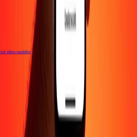
sont ultra-rapides
Entreprise
À propos
Blog
Carrières
Envoyer de l'argent en
ligne
Entreprise
Devenir agent
Devenir affilié
Support
Politique de confidentialité
Avis sur les cookies
Conditions
générales
Promotion
Prévention de la fraude
Centre d'aide
Déclaration
d'accessibilité
Droits des consommateurs