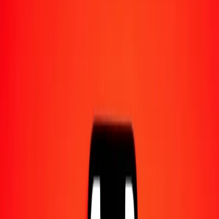
1,00 AMD = 0,01239984 RON
dram arménien en leu roumain — Dernière mise à jour 6 août 2026
à 00:00 UTC
Envoyer de l'argent
Nous utilisons le taux du marché interbancaire à titre indicatif
uniquement.
Connectez-vous pour voir les taux d'envoi réels.
Taux de change AMD en RON
aujourd'hui
Convertir dram arménien en leu roumain
Convertir leu roumain en dram arménien
AMD
RON
1
AMD
0,01240
RON
5
AMD
0,06200
RON
25
AMD
0,31000
RON
50
AMD
0,61999
RON
100
AMD
1,23998
RON
500
AMD
6,19992
RON