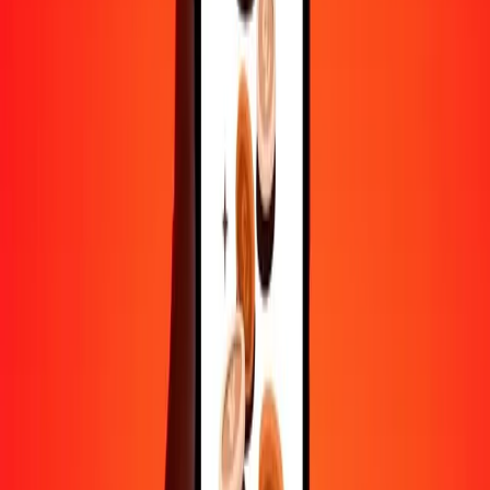
Aide de vraies personnes
Contactez notre équipe d'assistance 24h/24, 7j/7 quand vous en avez
besoin.
4,8 ★ sur Play Store
Tout faire avec l'application Ria
Envoyez de l'argent vers plus de 200 pays, suivez vos transferts,
enregistrez vos destinataires, trouvez des points de retrait à
proximité, et bien plus. Téléchargez l'application pour commencer.
Télécharger l'app
4,8 ★ sur Play Store
De confiance depuis plus de 38 ans DANS LE MONDE
Ce que disent les clients de Ria