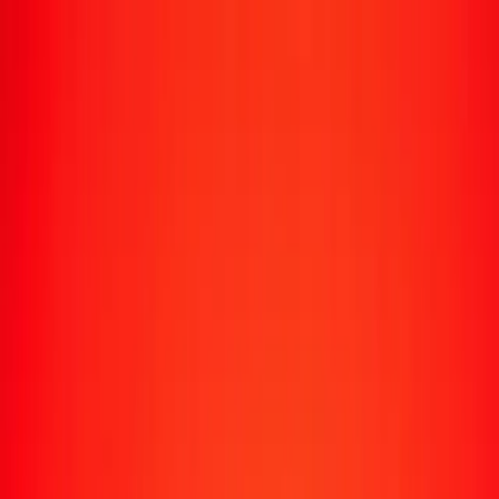
Suivre un transfert
Emplacements
Devenir agent
Aide
Télécharger l'application
Se connecter
S'inscrire
1,00 dram arménien en leu roumain aujourd'hui
Convertissez AMD en RON au taux de change actuel
Montant
AMD
Converti en
RON