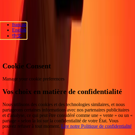
Suivez-nous
français
Ria Lithuania UAB. © 2026 Dandelion Payments, Inc. Tous droits
English
réservés.
中文
Préférences en matière de cookies
Cookie Consent
Manage your cookie preferences
Vos choix en matière de confidentialité
Nous utilisons des cookies et des technologies similaires, et nous
partageons certaines informations avec nos partenaires publicitaires
et d'analyse, ce qui peut être considéré comme une « vente » ou un «
partage » selon la loi sur la confidentialité de votre État. Vous
pouvez refuser à tout moment.
Lire notre Politique de confidentialité
.