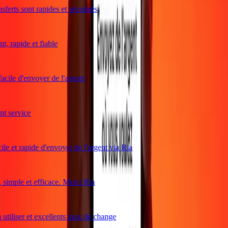
ferts sont rapides et sécurisés
, rapide et fiable
acile d'envoyer de l'argent
 service
le et rapide d'envoyer de l'argent via Ria
imple et efficace. Merci Ria
utiliser et excellents taux de change