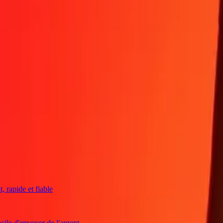
4,8 ★ sur Play Store
Tout faire avec l'application Ria
Envoyez de l'argent vers plus de 200 pays, suivez vos transferts, enreg
Télécharger l'app
4,8 ★ sur l'App Store
4,8 ★ sur Play Store
De confiance depuis plus de 38 ans DANS LE MONDE
Ce que disent les clients de Ria
pide et fiable
e d'envoyer de l'argent