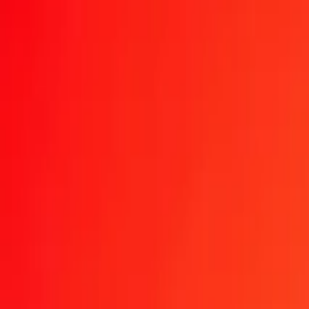
1,00 AED = 0,21998705 CHF
dirham des Émirats arabes unis en franc suisse — Dernière mise à jo
Envoyer de l'argent
Nous utilisons le taux du marché interbancaire à titre indicatif un
Taux de change AED en CHF aujourd'hui
Convertir dirham des Émirats arabes unis en franc suisse
Convertir fra
AED
CHF
1
AED
0,21999
CHF
5
AED
1,09994
CHF
25
AED
5,49968
CHF
50
AED
10,99935
CHF
100
AED
21,99871
CHF
500
AED
109,99353
CHF
1 000
AED
219,98705
CHF
10 000
AED
2 199,87055
CHF
Convertir dirham des Émirats arabes unis en franc su