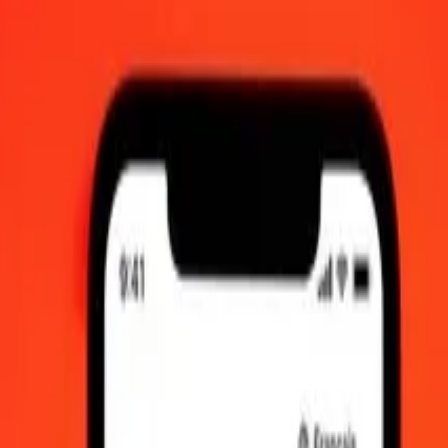
ur 8 août 2026 à 00:00 UTC
iquement.
Connectez-vous pour voir les taux d'envoi réels.
nc suisse en dirham des Émirats arabes unis
isse