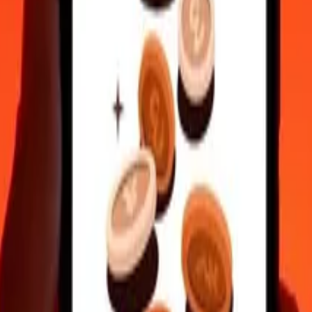
rnational
écurisés.
besoin.