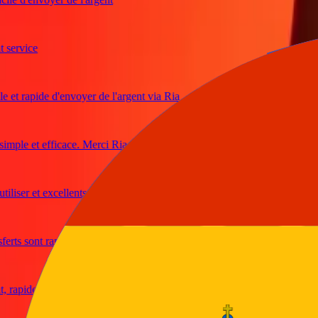
rvice
et rapide d'envoyer de l'argent via Ria
le et efficace. Merci Ria
liser et excellents taux de change
s sont rapides et sécurisés
pide et fiable