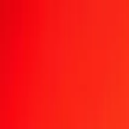
Suivre un transfert
Emplacements
Devenir agent
Aide
Télécharger l'application
Se connecter
S'inscrire
1,00 dirham des Émirats arabes unis en franc suisse 
Convertissez AED en CHF au taux de change actuel
Montant
AED
Converti en
CHF