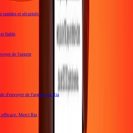
rapides et sécurisés
 fiable
oyer de l'argent
de d'envoyer de l'argent via Ria
fficace. Merci Ria