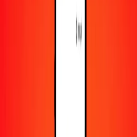
En savoir plus sur Ria Money Transfer, y compris nos
services et notre support.
Télécharger l'appli
Se connecter
S'inscrire
1,00 livre turque en naira nigérian aujourd'hui
Convertissez TRY en NGN au taux de change actuel
Montant
TRY
Converti en
NGN