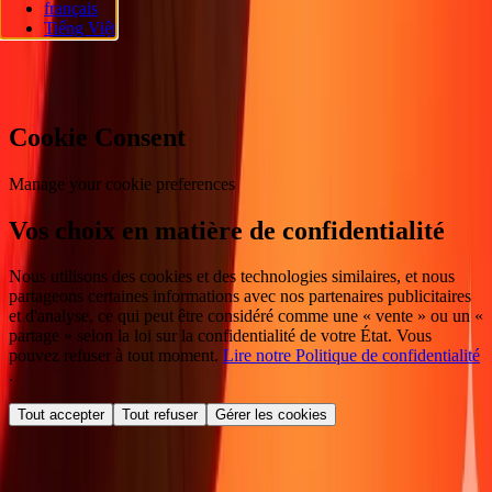
français
réservés.
Tiếng Việt
Préférences en matière de cookies
Cookie Consent
Manage your cookie preferences
Vos choix en matière de confidentialité
Nous utilisons des cookies et des technologies similaires, et nous
partageons certaines informations avec nos partenaires publicitaires
et d'analyse, ce qui peut être considéré comme une « vente » ou un «
partage » selon la loi sur la confidentialité de votre État. Vous
pouvez refuser à tout moment.
Lire notre Politique de confidentialité
.
Tout accepter
Tout refuser
Gérer les cookies