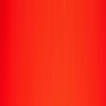
Transfert d'argent
Envoyer de l'argent vers 190+ pays
Moyens d'envoi
Envoyer de l'argent
Envoyer de l'argent en ligne
Envoyer de l'argent avec l'appli
Envoyer de l'argent en personne
Envoyer vers
Afrique
Asie
Europe
Amérique latine
Amérique du Nord
Océanie