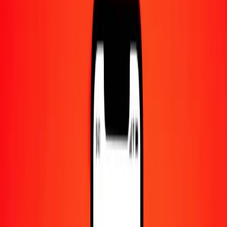
Centre d'aide
Trouvez des réponses et du support client.
Services
Encaissement de chèques, paiement de factures, et plus.
Carrières
Rejoignez l'équipe mondiale de Ria.
À propos de Ria
Découvrez notre histoire et notre mission.
Ressources