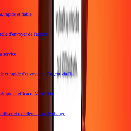
 rapide et fiable
cile d'envoyer de l'argent
service
e et rapide d'envoyer de l'argent via Ria
mple et efficace. Merci Ria
tiliser et excellents taux de change