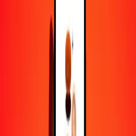
1,00 TRY = 28,65353406 NGN
livre turque en naira nigérian — Dernière mise à jour 6 août 2026 00
h 00 UTC
Envoyer de l'argent
Nous utilisons le taux du marché interbancaire à titre indicatif
uniquement.
Connectez-vous pour voir les taux d'envoi réels.
Taux de change TRY en NGN aujourd'hui
Convertir livre turque en naira nigérian
Convertir naira nigérian en livre turque
TRY
NGN
1
TRY
28,65353
NGN
5
TRY
143,26767
NGN
25
TRY
716,33835
NGN
50
TRY
1 432,67670
NGN
100
TRY
2 865,35341
NGN
500
TRY
14 326,76703
NGN
1 000
TRY
28 653,53406
NGN
10 000
TRY
286 535,34057
NGN