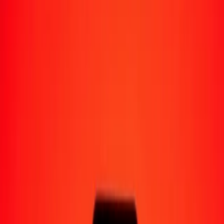
Moyens de réception
Recevoir de l'argent
Retrait en espèces
Portefeuille numérique
Livraison à domicile
Guichet automatique
Envoyer de l'argent en déplacement
Emplacements
Ressources