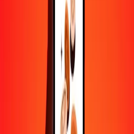
Convertir livre turque en naira nigérian
TRY
NGN
1
TRY
28,65353
NGN
5
TRY
143,26767
NGN
25
TRY
716,33835
NGN
50
TRY
1 432,67670
NGN
100
TRY
2 865,35341
NGN
500
TRY
14 326,76703
NGN
1 000
TRY
28 653,53406
NGN
10 000
TRY
286 535,34057
NGN
Convertir naira nigérian en livre turque
NGN
TRY
1
NGN
0,03490
TRY
5
NGN
0,17450
TRY
25
NGN
0,87249
TRY
50
NGN
1,74499
TRY
100
NGN
3,48997
TRY
500
NGN
17,44985
TRY