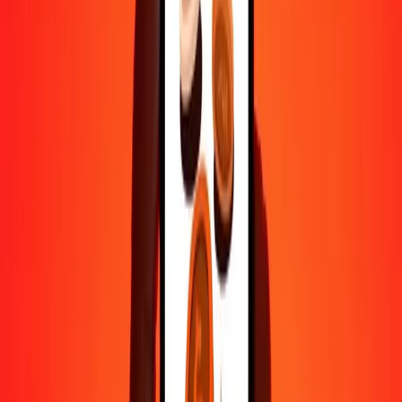
1 000
NGN
34,89971
TRY
10 000
NGN
348,99709
TRY
Pourquoi choisir Ria Money Transfer pour envoyer de l'argent à
l'international
Plus de 35 ans d'expérience de confiance
Livraison rapide et pratique
Envoyez de l'argent en quelques clics vers plus de 190 pays avec
Ria.
Transferts sécurisés dans le monde entier
Soyez tranquille, nous avons effectué plus d'un milliard de transferts
sécurisés.
Aide de vraies personnes