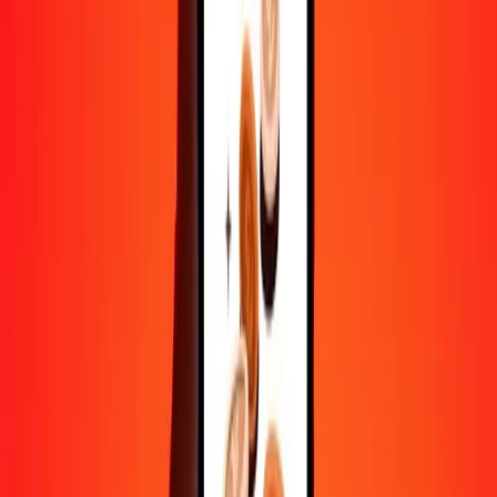
500
TMT
200,32530
CAD
1 000
TMT
400,65060
CAD
10 000
TMT
4 006,50602
CAD
Convertir nouveau manat turkmène en dollar
canadien
TMT
CAD
1
TMT
0,40065
CAD
5
TMT
2,00325
CAD
25
TMT
10,01627
CAD
50
TMT
20,03253
CAD
100
TMT
40,06506
CAD
500
TMT
200,32530
CAD
1 000
TMT
400,65060
CAD
10 000
TMT
4 006,50602
CAD
Convertir dollar canadien en nouveau manat
turkmène
CAD
TMT
1
CAD
2,49594
TMT