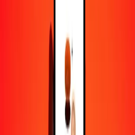
1,00 TMT = 0,40065060 CAD
nouveau manat turkmène en dollar canadien — Dernière mise à jour
6 août 2026 00 h 00 UTC
Envoyer de l'argent
Nous utilisons le taux du marché interbancaire à titre indicatif
uniquement.
Connectez-vous pour voir les taux d'envoi réels.
Taux de change TMT en CAD
aujourd'hui
Convertir nouveau manat turkmène en dollar canadien
Convertir dollar canadien en nouveau manat turkmène
TMT
CAD
1
TMT
0,40065
CAD
5
TMT
2,00325
CAD
25
TMT
10,01627
CAD
50
TMT
20,03253
CAD
100
TMT
40,06506
CAD