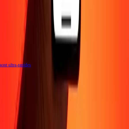
s sont ultra-rapides
Entreprise
À propos
Blog
Sécurité
Devenir agent
Promotions
Envoyer de l'argent
en ligne
Transfert d'argent international
Devenir affilié
Soutien
Politique de confidentialité
Avis sur les cookies
Conditions