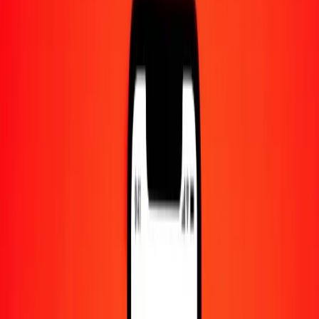
Centre d'aide
Trouvez des réponses et du support client.
Services
Encaissement de chèques, paiement de factures, et plus.
Carrières
Rejoignez l'équipe mondiale de Ria.
À propos de Ria
Découvrez notre histoire et notre mission.
Ressources