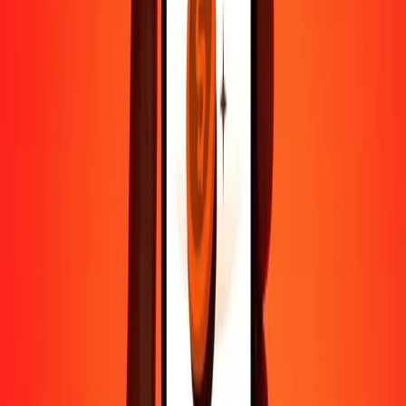
sécurisés.
Aide de vraies personnes
Contactez notre équipe d'assistance 24h/24, 7j/7 quand vous en avez
besoin.
4,8 ★ sur Play Store
Tout faire avec l'application Ria
Envoyez de l'argent vers plus de 200 pays, suivez vos transferts,
enregistrez vos destinataires, trouvez des points de retrait à
proximité, et bien plus. Téléchargez l'application pour commencer.
Télécharger l'app
4,8 ★ sur Play Store
De confiance depuis plus de 38 ans DANS LE MONDE