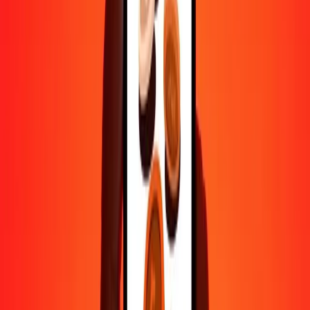
5
CAD
12,47970
TMT
25
CAD
62,39851
TMT
50
CAD
124,79702
TMT
100
CAD
249,59403
TMT
500
CAD
1 247,97017
TMT
1 000
CAD
2 495,94034
TMT
10 000
CAD
24 959,40340
TMT
Pourquoi choisir Ria Money Transfer pour envoyer de l'argent à
l'international
Plus de 35 ans d'expérience de confiance
Livraison rapide et pratique
Envoyez de l'argent en quelques clics vers plus de 190 pays avec
Ria.
Transferts sécurisés dans le monde entier
Soyez tranquille, nous avons effectué plus d'un milliard de transferts