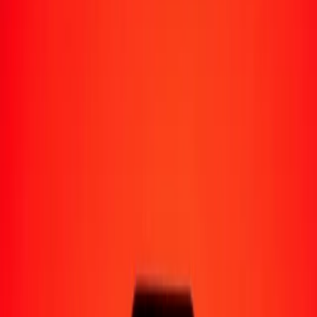
Moyens de réception
Recevoir de l'argent
Retrait en espèces
Portefeuille numérique
Livraison à domicile
Guichet automatique
Envoyer de l'argent en déplacement
Emplacements
Ressources