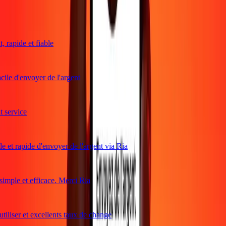
Ce que disent les clients de Ria
rapide et fiable
ile d'envoyer de l'argent
service
 et rapide d'envoyer de l'argent via Ria
mple et efficace. Merci Ria
iliser et excellents taux de change