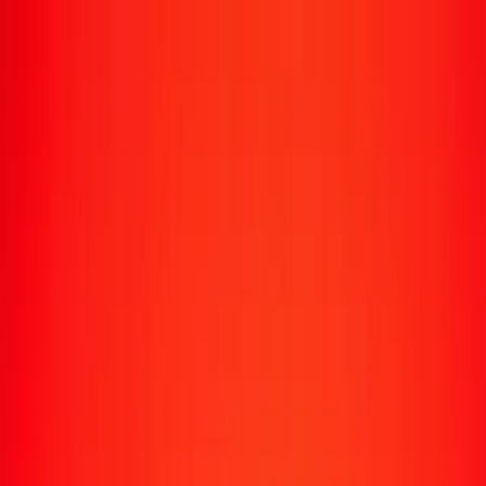
Transfert d'argent
Envoyer de l'argent vers 190+ pays
Moyens d'envoi
Envoyer de l'argent
Envoyer de l'argent en ligne
Envoyer de l'argent avec l'appli
Envoyer de l'argent en personne
Envoyer vers
Afrique
Asie
Europe
Amérique latine
Amérique du Nord
Océanie