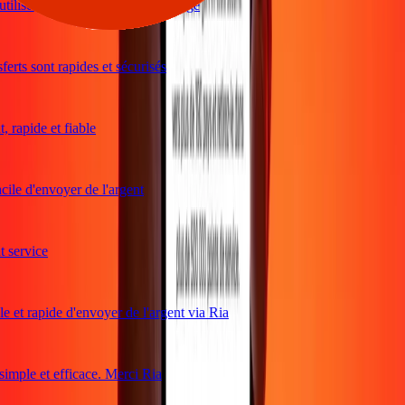
iliser et excellents taux de change
rts sont rapides et sécurisés
rapide et fiable
ile d'envoyer de l'argent
service
 et rapide d'envoyer de l'argent via Ria
mple et efficace. Merci Ria