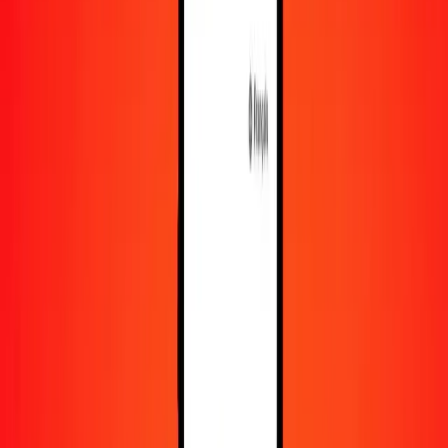
En savoir plus sur Ria Money Transfer, y compris nos
services et notre support.
Télécharger l'appli
Se connecter
S'inscrire
1,00 nouveau manat turkmène en dollar canadien
aujourd'hui
Convertissez TMT en CAD au taux de change actuel
Montant
TMT
Converti en
CAD