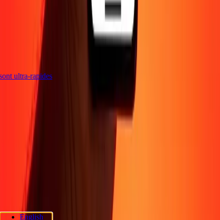
s sont ultra-rapides
Entreprise
À propos
Blog
Sécurité
Devenir agent
Promotions
Envoyer de l'argent
en ligne
Transfert d'argent international
Devenir affilié
Soutien
Politique de confidentialité
Avis sur les cookies
Conditions
générales
Sensibilisation à la fraude
Centre d'aide
Déclaration
d'accessibilité
Rapide Chèque
Services Rapide Chèque
Emplacements
Rapide Chèque
Politique de confidentialité Rapide Chèque
English