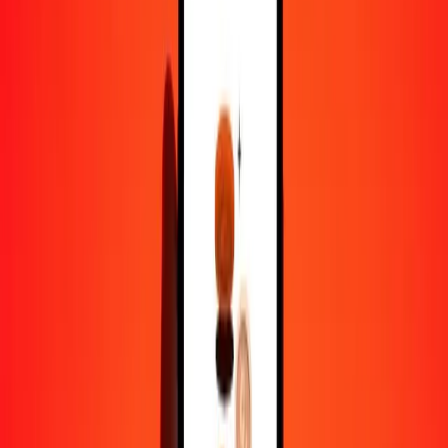
1,00 SEK = 5,25126679 EGP
couronne suédoise en livre égyptienne — Dernière mise à jour 6
août 2026 00 h 00 UTC
Envoyer de l'argent
Nous utilisons le taux du marché interbancaire à titre indicatif
uniquement.
Connectez-vous pour voir les taux d'envoi réels.
Taux de change SEK en EGP aujourd'hui
Convertir couronne suédoise en livre égyptienne
Convertir livre égyptienne en couronne suédoise
SEK
EGP
1
SEK
5,25127
EGP
5
SEK
26,25633
EGP
25
SEK
131,28167
EGP
50
SEK
262,56334
EGP
100
SEK
525,12668
EGP
500
SEK
2 625,63339
EGP
1 000
SEK
5 251,26679
EGP