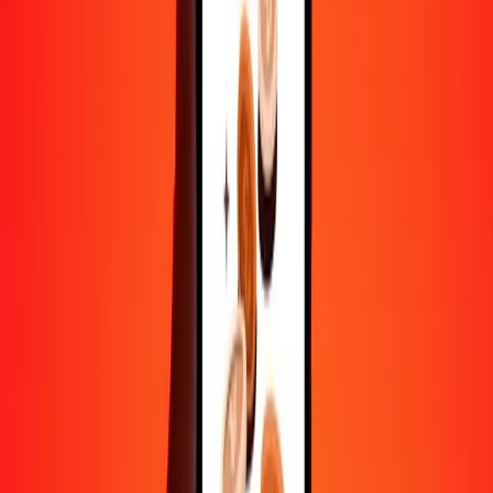
10 000
SEK
52 512,66788
EGP
Convertir couronne suédoise en livre égyptienne
SEK
EGP
1
SEK
5,25127
EGP
5
SEK
26,25633
EGP
25
SEK
131,28167
EGP
50
SEK
262,56334
EGP
100
SEK
525,12668
EGP
500
SEK
2 625,63339
EGP
1 000
SEK
5 251,26679
EGP
10 000
SEK
52 512,66788
EGP
Convertir livre égyptienne en couronne suédoise
EGP
SEK
1
EGP
0,19043
SEK
5
EGP
0,95215
SEK
25
EGP
4,76076
SEK
50
EGP
9,52151
SEK
100
EGP
19,04302
SEK