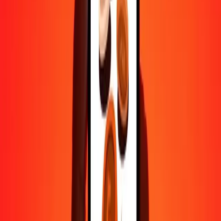
500
EGP
95,21512
SEK
1 000
EGP
190,43024
SEK
10 000
EGP
1 904,30241
SEK
Pourquoi choisir Ria Money Transfer pour envoyer de l'argent à
l'international
Plus de 35 ans d'expérience de confiance
Livraison rapide et pratique
Envoyez de l'argent en quelques clics vers plus de 190 pays avec
Ria.
Transferts sécurisés dans le monde entier
Soyez tranquille, nous avons effectué plus d'un milliard de transferts
sécurisés.
Aide de vraies personnes