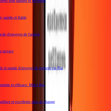
erts sont rapides et sécurisés
rapide et fiable
ile d'envoyer de l'argent
service
e et rapide d'envoyer de l'argent via Ria
mple et efficace. Merci Ria
tiliser et excellents taux de change