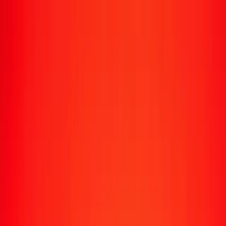
Transfert d'argent
Envoyer de l'argent vers 190+ pays
Moyens d'envoi
Envoyer de l'argent
Envoyer de l'argent en ligne
Envoyer de l'argent avec l'appli
Envoyer de l'argent en personne
Envoyer vers
Afrique
Asie
Europe
Amérique latine
Amérique du Nord
Océanie