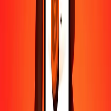
Contactez notre équipe d'assistance 24h/24, 7j/7 quand vous en avez
besoin.
4,8 ★ sur Play Store
Tout faire avec l'application Ria
Envoyez de l'argent vers plus de 200 pays, suivez vos transferts,
enregistrez vos destinataires, trouvez des points de retrait à
proximité, et bien plus. Téléchargez l'application pour commencer.
Télécharger l'app
4,8 ★ sur Play Store
De confiance depuis plus de 38 ans DANS LE MONDE
Ce que disent les clients de Ria