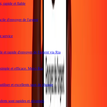
rapide et fiable
ile d'envoyer de l'argent
service
e et rapide d'envoyer de l'argent via Ria
mple et efficace. Merci Ria
tiliser et excellents taux de change
erts sont rapides et sécurisés