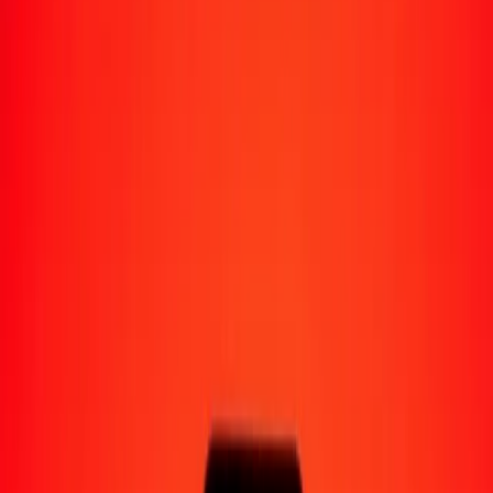
Moyens de réception
Recevoir de l'argent
Retrait en espèces
Portefeuille numérique
Livraison à domicile
Guichet automatique
Envoyer de l'argent en déplacement
Emplacements
Ressources