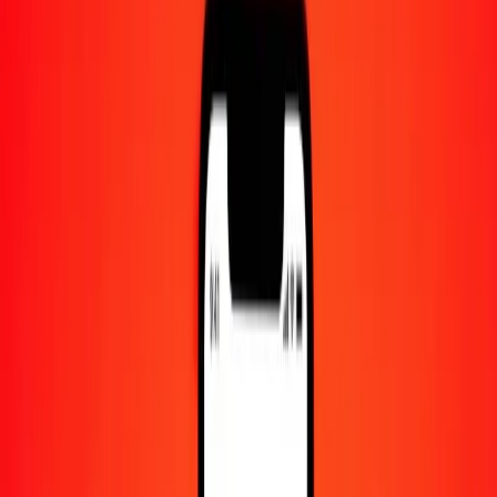
Centre d'aide
Trouvez des réponses et du support client.
Services
Encaissement de chèques, paiement de factures, et plus.
Carrières
Rejoignez l'équipe mondiale de Ria.
À propos de Ria
Découvrez notre histoire et notre mission.
Ressources