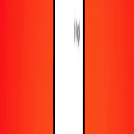
En savoir plus sur Ria Money Transfer, y compris nos
services et notre support.
Télécharger l'appli
Se connecter
S'inscrire
1,00 couronne suédoise en livre égyptienne
aujourd'hui
Convertissez SEK en EGP au taux de change actuel
Montant
SEK
Converti en
EGP